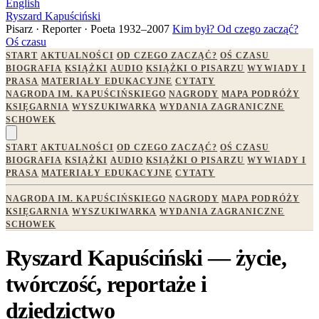
English
Ryszard Kapuściński
Pisarz · Reporter · Poeta
1932–2007
Kim był?
Od czego zacząć?
Oś czasu
START
AKTUALNOŚCI
OD CZEGO ZACZĄĆ?
OŚ CZASU
BIOGRAFIA
KSIĄŻKI
AUDIO
KSIĄŻKI O PISARZU
WYWIADY I
PRASA
MATERIAŁY EDUKACYJNE
CYTATY
NAGRODA IM. KAPUŚCIŃSKIEGO
NAGRODY
MAPA PODRÓŻY
KSIĘGARNIA
WYSZUKIWARKA
WYDANIA ZAGRANICZNE
SCHOWEK
START
AKTUALNOŚCI
OD CZEGO ZACZĄĆ?
OŚ CZASU
BIOGRAFIA
KSIĄŻKI
AUDIO
KSIĄŻKI O PISARZU
WYWIADY I
PRASA
MATERIAŁY EDUKACYJNE
CYTATY
NAGRODA IM. KAPUŚCIŃSKIEGO
NAGRODY
MAPA PODRÓŻY
KSIĘGARNIA
WYSZUKIWARKA
WYDANIA ZAGRANICZNE
SCHOWEK
Ryszard Kapuściński — życie,
twórczość, reportaże i
dziedzictwo