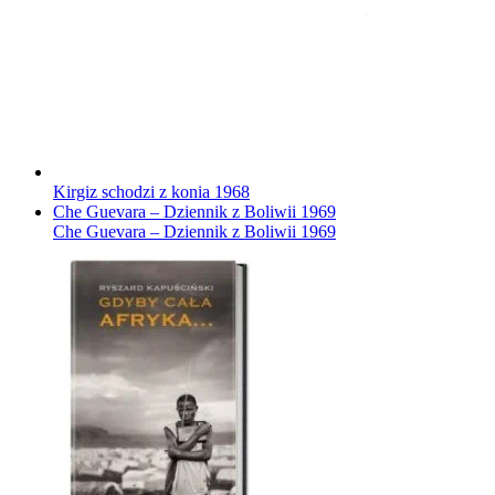
Kirgiz schodzi z konia
1968
Che Guevara – Dziennik z Boliwii
1969
Che Guevara – Dziennik z Boliwii
1969