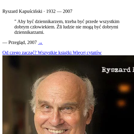
Ryszard Kapuściński · 1932 — 2007
"
Aby być dziennikarzem, trzeba być przede wszystkim
dobrym człowiekiem. Źli ludzie nie mogą być dobrymi
dziennikarzami.
—
Przegląd, 2007
→
Od czego zacząć?
Wszystkie książki
Więcej cytatów