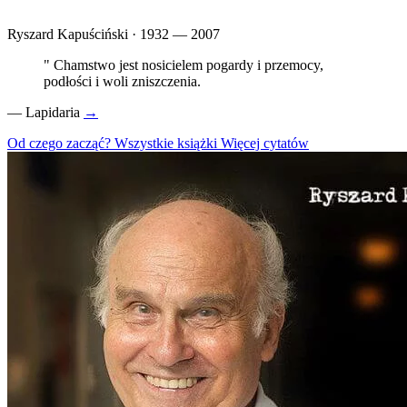
Ryszard Kapuściński · 1932 — 2007
"
Chamstwo jest nosicielem pogardy i przemocy,
podłości i woli zniszczenia.
—
Lapidaria
→
Od czego zacząć?
Wszystkie książki
Więcej cytatów