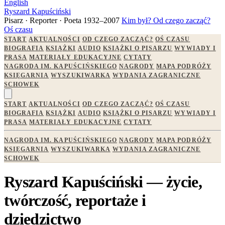
English
Ryszard Kapuściński
Pisarz · Reporter · Poeta
1932–2007
Kim był?
Od czego zacząć?
Oś czasu
START
AKTUALNOŚCI
OD CZEGO ZACZĄĆ?
OŚ CZASU
BIOGRAFIA
KSIĄŻKI
AUDIO
KSIĄŻKI O PISARZU
WYWIADY I
PRASA
MATERIAŁY EDUKACYJNE
CYTATY
NAGRODA IM. KAPUŚCIŃSKIEGO
NAGRODY
MAPA PODRÓŻY
KSIĘGARNIA
WYSZUKIWARKA
WYDANIA ZAGRANICZNE
SCHOWEK
START
AKTUALNOŚCI
OD CZEGO ZACZĄĆ?
OŚ CZASU
BIOGRAFIA
KSIĄŻKI
AUDIO
KSIĄŻKI O PISARZU
WYWIADY I
PRASA
MATERIAŁY EDUKACYJNE
CYTATY
NAGRODA IM. KAPUŚCIŃSKIEGO
NAGRODY
MAPA PODRÓŻY
KSIĘGARNIA
WYSZUKIWARKA
WYDANIA ZAGRANICZNE
SCHOWEK
Ryszard Kapuściński — życie,
twórczość, reportaże i
dziedzictwo