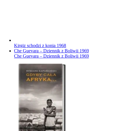
Kirgiz schodzi z konia
1968
Che Guevara – Dziennik z Boliwii
1969
Che Guevara – Dziennik z Boliwii
1969