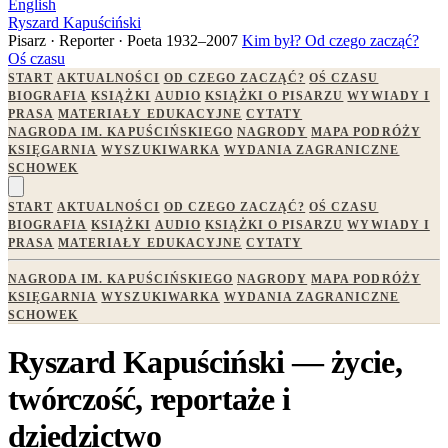
English
Ryszard Kapuściński
Pisarz · Reporter · Poeta
1932–2007
Kim był?
Od czego zacząć?
Oś czasu
START
AKTUALNOŚCI
OD CZEGO ZACZĄĆ?
OŚ CZASU
BIOGRAFIA
KSIĄŻKI
AUDIO
KSIĄŻKI O PISARZU
WYWIADY I
PRASA
MATERIAŁY EDUKACYJNE
CYTATY
NAGRODA IM. KAPUŚCIŃSKIEGO
NAGRODY
MAPA PODRÓŻY
KSIĘGARNIA
WYSZUKIWARKA
WYDANIA ZAGRANICZNE
SCHOWEK
START
AKTUALNOŚCI
OD CZEGO ZACZĄĆ?
OŚ CZASU
BIOGRAFIA
KSIĄŻKI
AUDIO
KSIĄŻKI O PISARZU
WYWIADY I
PRASA
MATERIAŁY EDUKACYJNE
CYTATY
NAGRODA IM. KAPUŚCIŃSKIEGO
NAGRODY
MAPA PODRÓŻY
KSIĘGARNIA
WYSZUKIWARKA
WYDANIA ZAGRANICZNE
SCHOWEK
Ryszard Kapuściński — życie,
twórczość, reportaże i
dziedzictwo