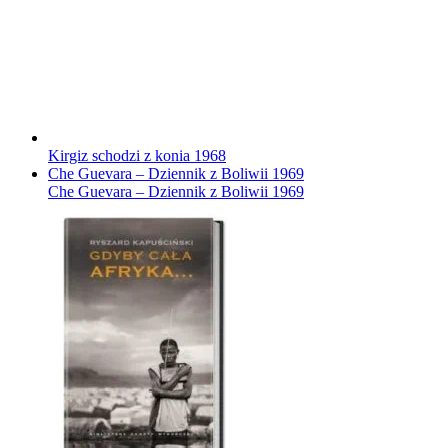
Kirgiz schodzi z konia
1968
Che Guevara – Dziennik z Boliwii
1969
Che Guevara – Dziennik z Boliwii
1969