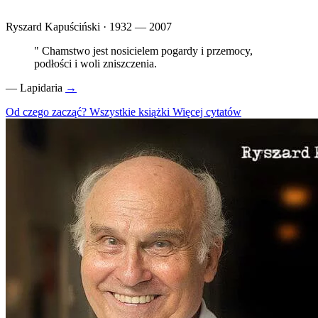
Ryszard Kapuściński · 1932 — 2007
"
Chamstwo jest nosicielem pogardy i przemocy,
podłości i woli zniszczenia.
—
Lapidaria
→
Od czego zacząć?
Wszystkie książki
Więcej cytatów