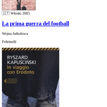
🇮🇹
Włoski
2005
La prima guerra del football
Wojna futbolowa
Feltrinelli