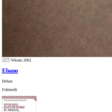
🇮🇹
Włoski
2002
Ebano
Heban
Feltrinelli