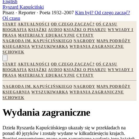
English
Ryszard Kapuściński
Pisarz · Reporter · Poeta
1932–2007
Kim był?
Od czego zacząć?
Oś czasu
START
AKTUALNOŚCI
OD CZEGO ZACZĄĆ?
OŚ CZASU
BIOGRAFIA
KSIĄŻKI
AUDIO
KSIĄŻKI O PISARZU
WYWIADY I
PRASA
MATERIAŁY EDUKACYJNE
CYTATY
NAGRODA IM. KAPUŚCIŃSKIEGO
NAGRODY
MAPA PODRÓŻY
KSIĘGARNIA
WYSZUKIWARKA
WYDANIA ZAGRANICZNE
SCHOWEK
START
AKTUALNOŚCI
OD CZEGO ZACZĄĆ?
OŚ CZASU
BIOGRAFIA
KSIĄŻKI
AUDIO
KSIĄŻKI O PISARZU
WYWIADY I
PRASA
MATERIAŁY EDUKACYJNE
CYTATY
NAGRODA IM. KAPUŚCIŃSKIEGO
NAGRODY
MAPA PODRÓŻY
KSIĘGARNIA
WYSZUKIWARKA
WYDANIA ZAGRANICZNE
SCHOWEK
Wydania zagraniczne
Dzieła Ryszarda Kapuścińskiego ukazały się w przekładach na
ponad 40 języków i zostały wydane w kilkudziesięciu krajach.
Poniżej prezentujemy znane nam zagraniczne wydania jego książek