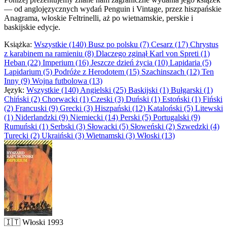
— od anglojęzycznych wydań Penguin i Vintage, przez hiszpańskie
Anagrama, włoskie Feltrinelli, aż po wietnamskie, perskie i
baskijskie edycje.
Książka:
Wszystkie (140)
Busz po polsku (7)
Cesarz (17)
Chrystus
z karabinem na ramieniu (8)
Dlaczego zginął Karl von Spreti (1)
Heban (22)
Imperium (16)
Jeszcze dzień życia (10)
Lapidaria (5)
Lapidarium (5)
Podróże z Herodotem (15)
Szachinszach (12)
Ten
Inny (9)
Wojna futbolowa (13)
Język:
Wszystkie (140)
Angielski (25)
Baskijski (1)
Bułgarski (1)
Chiński (2)
Chorwacki (1)
Czeski (3)
Duński (1)
Estoński (1)
Fiński
(2)
Francuski (9)
Grecki (3)
Hiszpański (12)
Kataloński (5)
Litewski
(1)
Niderlandzki (9)
Niemiecki (14)
Perski (5)
Portugalski (9)
Rumuński (1)
Serbski (3)
Słowacki (5)
Słoweński (2)
Szwedzki (4)
Turecki (2)
Ukraiński (3)
Wietnamski (3)
Włoski (13)
🇮🇹
Włoski
1993