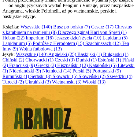
— od anglojęzycznych wydań Penguin i Vintage, przez hiszpańskie
Anagrama, włoskie Feltrinelli, aż po wietnamskie, perskie i
baskijskie edycje.
Książka:
Wszystkie (140)
Busz po polsku (7)
Cesarz (17)
Chrystus
z karabinem na ramieniu (8)
Dlaczego zginął Karl von Spreti (1)
Heban (22)
Imperium (16)
Jeszcze dzień życia (10)
Lapidaria (5)
Lapidarium (5)
Podróże z Herodotem (15)
Szachinszach (12)
Ten
Inny (9)
Wojna futbolowa (13)
Język:
Wszystkie (140)
Angielski (25)
Baskijski (1)
Bułgarski (1)
Chiński (2)
Chorwacki (1)
Czeski (3)
Duński (1)
Estoński (1)
Fiński
(2)
Francuski (9)
Grecki (3)
Hiszpański (12)
Kataloński (5)
Litewski
(1)
Niderlandzki (9)
Niemiecki (14)
Perski (5)
Portugalski (9)
Rumuński (1)
Serbski (3)
Słowacki (5)
Słoweński (2)
Szwedzki (4)
Turecki (2)
Ukraiński (3)
Wietnamski (3)
Włoski (13)