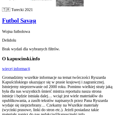
🇹🇷
Turecki
2021
Futbol Savaşı
Wojna futbolowa
Delidolu
Brak wydań dla wybranych filtrów.
O kapuscinski.info
więcej informacji
Gromadzimy wszelkie informacje na temat twórczości Ryszarda
Kapuścińskiego ukazujące się w prasie krajowej i zagranicznej.
Istniejemy nieprzerwanie od 2000 roku. Pomimo wielkiej straty jaką
była dla nas wszystkich śmierć mistrza reportażu nasza strona
istnieje i będzie istniała dalej… wciąż jest wiele materiałów do
opublikowania, a zasób tekstów napisanych przez Pana Ryszarda
wydaje się nieprzebrany… Czekamy na Wszelkie materiały
(wycinki prasowe, linki do stron etc.). Jeżeli posiadasz takie
materiały napisz do nas redakcja@kapuscinski.info