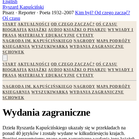
English
Ryszard Kapuściński
Pisarz · Reporter · Poeta
1932–2007
Kim był?
Od czego zacząć?
Oś czasu
START
AKTUALNOŚCI
OD CZEGO ZACZĄĆ?
OŚ CZASU
BIOGRAFIA
KSIĄŻKI
AUDIO
KSIĄŻKI O PISARZU
WYWIADY I
PRASA
MATERIAŁY EDUKACYJNE
CYTATY
NAGRODA IM. KAPUŚCIŃSKIEGO
NAGRODY
MAPA PODRÓŻY
KSIĘGARNIA
WYSZUKIWARKA
WYDANIA ZAGRANICZNE
SCHOWEK
START
AKTUALNOŚCI
OD CZEGO ZACZĄĆ?
OŚ CZASU
BIOGRAFIA
KSIĄŻKI
AUDIO
KSIĄŻKI O PISARZU
WYWIADY I
PRASA
MATERIAŁY EDUKACYJNE
CYTATY
NAGRODA IM. KAPUŚCIŃSKIEGO
NAGRODY
MAPA PODRÓŻY
KSIĘGARNIA
WYSZUKIWARKA
WYDANIA ZAGRANICZNE
SCHOWEK
Wydania zagraniczne
Dzieła Ryszarda Kapuścińskiego ukazały się w przekładach na
ponad 40 języków i zostały wydane w kilkudziesięciu krajach.
Poniżej prezentujemy znane nam zagraniczne wydania jego książek