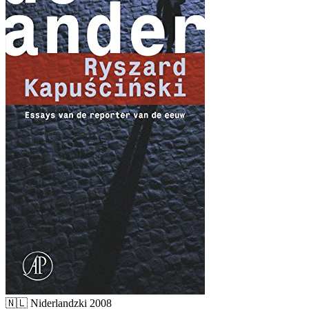
🇳🇱
Niderlandzki
2008