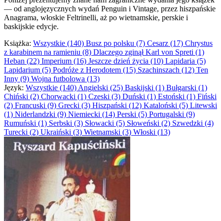
— od anglojęzycznych wydań Penguin i Vintage, przez hiszpańskie
Anagrama, włoskie Feltrinelli, aż po wietnamskie, perskie i
baskijskie edycje.
Książka:
Wszystkie (140)
Busz po polsku (7)
Cesarz (17)
Chrystus
z karabinem na ramieniu (8)
Dlaczego zginął Karl von Spreti (1)
Heban (22)
Imperium (16)
Jeszcze dzień życia (10)
Lapidaria (5)
Lapidarium (5)
Podróże z Herodotem (15)
Szachinszach (12)
Ten
Inny (9)
Wojna futbolowa (13)
Język:
Wszystkie (140)
Angielski (25)
Baskijski (1)
Bułgarski (1)
Chiński (2)
Chorwacki (1)
Czeski (3)
Duński (1)
Estoński (1)
Fiński
(2)
Francuski (9)
Grecki (3)
Hiszpański (12)
Kataloński (5)
Litewski
(1)
Niderlandzki (9)
Niemiecki (14)
Perski (5)
Portugalski (9)
Rumuński (1)
Serbski (3)
Słowacki (5)
Słoweński (2)
Szwedzki (4)
Turecki (2)
Ukraiński (3)
Wietnamski (3)
Włoski (13)