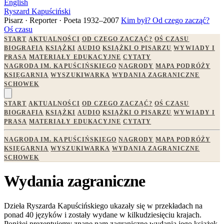
English
Ryszard Kapuściński
Pisarz · Reporter · Poeta
1932–2007
Kim był?
Od czego zacząć?
Oś czasu
START
AKTUALNOŚCI
OD CZEGO ZACZĄĆ?
OŚ CZASU
BIOGRAFIA
KSIĄŻKI
AUDIO
KSIĄŻKI O PISARZU
WYWIADY I
PRASA
MATERIAŁY EDUKACYJNE
CYTATY
NAGRODA IM. KAPUŚCIŃSKIEGO
NAGRODY
MAPA PODRÓŻY
KSIĘGARNIA
WYSZUKIWARKA
WYDANIA ZAGRANICZNE
SCHOWEK
START
AKTUALNOŚCI
OD CZEGO ZACZĄĆ?
OŚ CZASU
BIOGRAFIA
KSIĄŻKI
AUDIO
KSIĄŻKI O PISARZU
WYWIADY I
PRASA
MATERIAŁY EDUKACYJNE
CYTATY
NAGRODA IM. KAPUŚCIŃSKIEGO
NAGRODY
MAPA PODRÓŻY
KSIĘGARNIA
WYSZUKIWARKA
WYDANIA ZAGRANICZNE
SCHOWEK
Wydania zagraniczne
Dzieła Ryszarda Kapuścińskiego ukazały się w przekładach na
ponad 40 języków i zostały wydane w kilkudziesięciu krajach.
Poniżej prezentujemy znane nam zagraniczne wydania jego książek