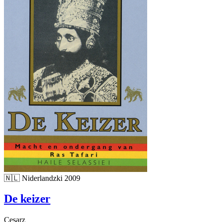
🇳🇱
Niderlandzki
2009
De keizer
Cesarz