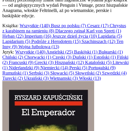
— od anglojęzycznych wydań Penguin i Vintage, przez hiszpańskie
Anagrama, włoskie Feltrinelli, aż po wietnamskie, perskie i
baskijskie edycje.
Książka:
Wszystkie (140)
Busz po polsku (7)
Cesarz (17)
Chrystus
z karabinem na ramieniu (8)
Dlaczego zginął Karl von Spreti (1)
Heban (22)
Imperium (16)
Jeszcze dzień życia (10)
Lapidaria (5)
Lapidarium (5)
Podróże z Herodotem (15)
Szachinszach (12)
Ten
Inny (9)
Wojna futbolowa (13)
Język:
Wszystkie (140)
Angielski (25)
Baskijski (1)
Bułgarski (1)
Chiński (2)
Chorwacki (1)
Czeski (3)
Duński (1)
Estoński (1)
Fiński
(2)
Francuski (9)
Grecki (3)
Hiszpański (12)
Kataloński (5)
Litewski
(1)
Niderlandzki (9)
Niemiecki (14)
Perski (5)
Portugalski (9)
Rumuński (1)
Serbski (3)
Słowacki (5)
Słoweński (2)
Szwedzki (4)
Turecki (2)
Ukraiński (3)
Wietnamski (3)
Włoski (13)