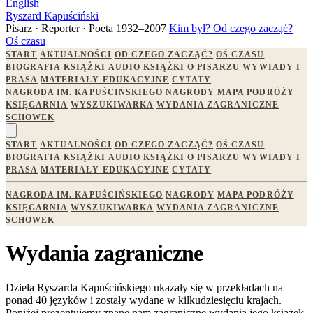
English
Ryszard Kapuściński
Pisarz · Reporter · Poeta
1932–2007
Kim był?
Od czego zacząć?
Oś czasu
START
AKTUALNOŚCI
OD CZEGO ZACZĄĆ?
OŚ CZASU
BIOGRAFIA
KSIĄŻKI
AUDIO
KSIĄŻKI O PISARZU
WYWIADY I
PRASA
MATERIAŁY EDUKACYJNE
CYTATY
NAGRODA IM. KAPUŚCIŃSKIEGO
NAGRODY
MAPA PODRÓŻY
KSIĘGARNIA
WYSZUKIWARKA
WYDANIA ZAGRANICZNE
SCHOWEK
START
AKTUALNOŚCI
OD CZEGO ZACZĄĆ?
OŚ CZASU
BIOGRAFIA
KSIĄŻKI
AUDIO
KSIĄŻKI O PISARZU
WYWIADY I
PRASA
MATERIAŁY EDUKACYJNE
CYTATY
NAGRODA IM. KAPUŚCIŃSKIEGO
NAGRODY
MAPA PODRÓŻY
KSIĘGARNIA
WYSZUKIWARKA
WYDANIA ZAGRANICZNE
SCHOWEK
Wydania zagraniczne
Dzieła Ryszarda Kapuścińskiego ukazały się w przekładach na
ponad 40 języków i zostały wydane w kilkudziesięciu krajach.
Poniżej prezentujemy znane nam zagraniczne wydania jego książek