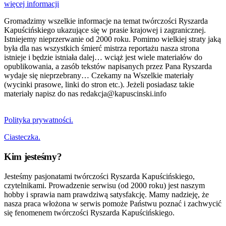
więcej informacji
Gromadzimy wszelkie informacje na temat twórczości Ryszarda
Kapuścińskiego ukazujące się w prasie krajowej i zagranicznej.
Istniejemy nieprzerwanie od 2000 roku. Pomimo wielkiej straty jaką
była dla nas wszystkich śmierć mistrza reportażu nasza strona
istnieje i będzie istniała dalej… wciąż jest wiele materiałów do
opublikowania, a zasób tekstów napisanych przez Pana Ryszarda
wydaje się nieprzebrany… Czekamy na Wszelkie materiały
(wycinki prasowe, linki do stron etc.). Jeżeli posiadasz takie
materiały napisz do nas redakcja@kapuscinski.info
Polityka prywatności.
Ciasteczka.
Kim jesteśmy?
Jesteśmy pasjonatami twórczości Ryszarda Kapuścińskiego,
czytelnikami. Prowadzenie serwisu (od 2000 roku) jest naszym
hobby i sprawia nam prawdziwą satysfakcję. Mamy nadzieję, że
nasza praca włożona w serwis pomoże Państwu poznać i zachwycić
się fenomenem twórczości Ryszarda Kapuścińskiego.