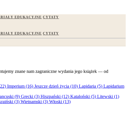
RIAŁY EDUKACYJNE
CYTATY
RIAŁY EDUKACYJNE
CYTATY
zentujemy znane nam zagraniczne wydania jego książek — od
(22)
Imperium (16)
Jeszcze dzień życia (10)
Lapidaria (5)
Lapidarium
ancuski (9)
Grecki (3)
Hiszpański (12)
Kataloński (5)
Litewski (1)
raiński (3)
Wietnamski (3)
Włoski (13)