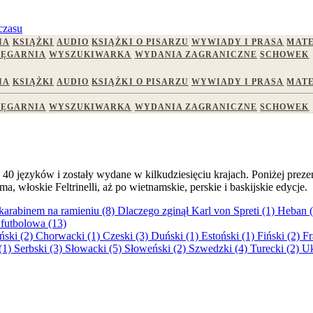
czasu
IA
KSIĄŻKI
AUDIO
KSIĄŻKI O PISARZU
WYWIADY I PRASA
MATE
IĘGARNIA
WYSZUKIWARKA
WYDANIA ZAGRANICZNE
SCHOWEK
IA
KSIĄŻKI
AUDIO
KSIĄŻKI O PISARZU
WYWIADY I PRASA
MATE
IĘGARNIA
WYSZUKIWARKA
WYDANIA ZAGRANICZNE
SCHOWEK
 40 języków i zostały wydane w kilkudziesięciu krajach. Poniżej pre
 włoskie Feltrinelli, aż po wietnamskie, perskie i baskijskie edycje.
 karabinem na ramieniu (8)
Dlaczego zginął Karl von Spreti (1)
Heban 
futbolowa (13)
ński (2)
Chorwacki (1)
Czeski (3)
Duński (1)
Estoński (1)
Fiński (2)
Fr
(1)
Serbski (3)
Słowacki (5)
Słoweński (2)
Szwedzki (4)
Turecki (2)
Uk