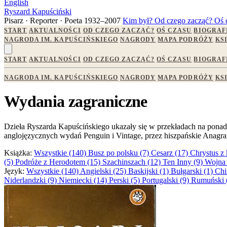
English
Ryszard Kapuściński
Pisarz · Reporter · Poeta
1932–2007
Kim był?
Od czego zacząć?
Oś 
START
AKTUALNOŚCI
OD CZEGO ZACZĄĆ?
OŚ CZASU
BIOGRAF
NAGRODA IM. KAPUŚCIŃSKIEGO
NAGRODY
MAPA PODRÓŻY
KS
START
AKTUALNOŚCI
OD CZEGO ZACZĄĆ?
OŚ CZASU
BIOGRAF
NAGRODA IM. KAPUŚCIŃSKIEGO
NAGRODY
MAPA PODRÓŻY
KS
Wydania zagraniczne
Dzieła Ryszarda Kapuścińskiego ukazały się w przekładach na ponad
anglojęzycznych wydań Penguin i Vintage, przez hiszpańskie Anagrama,
Książka:
Wszystkie (140)
Busz po polsku (7)
Cesarz (17)
Chrystus z
(5)
Podróże z Herodotem (15)
Szachinszach (12)
Ten Inny (9)
Wojna 
Język:
Wszystkie (140)
Angielski (25)
Baskijski (1)
Bułgarski (1)
Chi
Niderlandzki (9)
Niemiecki (14)
Perski (5)
Portugalski (9)
Rumuński 