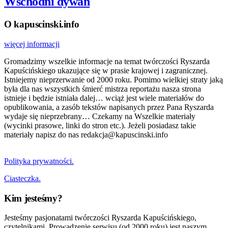
Wschodni dywan
O kapuscinski.info
więcej informacji
Gromadzimy wszelkie informacje na temat twórczości Ryszarda
Kapuścińskiego ukazujące się w prasie krajowej i zagranicznej.
Istniejemy nieprzerwanie od 2000 roku. Pomimo wielkiej straty jaką
była dla nas wszystkich śmierć mistrza reportażu nasza strona
istnieje i będzie istniała dalej… wciąż jest wiele materiałów do
opublikowania, a zasób tekstów napisanych przez Pana Ryszarda
wydaje się nieprzebrany… Czekamy na Wszelkie materiały
(wycinki prasowe, linki do stron etc.). Jeżeli posiadasz takie
materiały napisz do nas redakcja@kapuscinski.info
Polityka prywatności.
Ciasteczka.
Kim jesteśmy?
Jesteśmy pasjonatami twórczości Ryszarda Kapuścińskiego,
czytelnikami. Prowadzenie serwisu (od 2000 roku) jest naszym