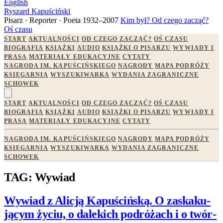
English
Ryszard Kapuściński
Pisarz · Reporter · Poeta
1932–2007
Kim był?
Od czego zacząć?
Oś czasu
START
AKTUALNOŚCI
OD CZEGO ZACZĄĆ?
OŚ CZASU
BIOGRAFIA
KSIĄŻKI
AUDIO
KSIĄŻKI O PISARZU
WYWIADY I
PRASA
MATERIAŁY EDUKACYJNE
CYTATY
NAGRODA IM. KAPUŚCIŃSKIEGO
NAGRODY
MAPA PODRÓŻY
KSIĘGARNIA
WYSZUKIWARKA
WYDANIA ZAGRANICZNE
SCHOWEK
START
AKTUALNOŚCI
OD CZEGO ZACZĄĆ?
OŚ CZASU
BIOGRAFIA
KSIĄŻKI
AUDIO
KSIĄŻKI O PISARZU
WYWIADY I
PRASA
MATERIAŁY EDUKACYJNE
CYTATY
NAGRODA IM. KAPUŚCIŃSKIEGO
NAGRODY
MAPA PODRÓŻY
KSIĘGARNIA
WYSZUKIWARKA
WYDANIA ZAGRANICZNE
SCHOWEK
TAG: Wywiad
Wywiad z Ali­cją Kapu­ściń­ską. O zaska­ku­
ją­cym życiu, o dale­kich podró­żach i o twór­