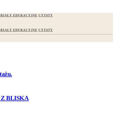
RIAŁY EDUKACYJNE
CYTATY
RIAŁY EDUKACYJNE
CYTATY
tażu.
 Z BLISKA