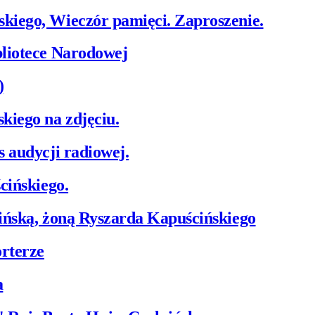
kiego, Wieczór pamięci. Zaproszenie.
bliotece Narodowej
)
kiego na zdjęciu.
s audycji radiowej.
cińskiego.
cińską, żoną Ryszarda Kapuścińskiego
orterze
a