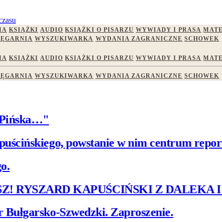
czasu
IA
KSIĄŻKI
AUDIO
KSIĄŻKI O PISARZU
WYWIADY I PRASA
MATE
IĘGARNIA
WYSZUKIWARKA
WYDANIA ZAGRANICZNE
SCHOWEK
IA
KSIĄŻKI
AUDIO
KSIĄŻKI O PISARZU
WYWIADY I PRASA
MATE
IĘGARNIA
WYSZUKIWARKA
WYDANIA ZAGRANICZNE
SCHOWEK
 Pińska…"
uścińskiego, powstanie w nim centrum repor
o.
SZ! RYSZARD KAPUŚCIŃSKI Z DALEKA I
 Bułgarsko-Szwedzki. Zaproszenie.