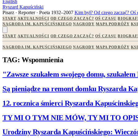
English
Ryszard Kapuściński
Pisarz · Reporter · Poeta
1932–2007
Kim był?
Od czego zacząć?
Oś 
START
AKTUALNOŚCI
OD CZEGO ZACZĄĆ?
OŚ CZASU
BIOGRAF
NAGRODA IM. KAPUŚCIŃSKIEGO
NAGRODY
MAPA PODRÓŻY
KS
START
AKTUALNOŚCI
OD CZEGO ZACZĄĆ?
OŚ CZASU
BIOGRAF
NAGRODA IM. KAPUŚCIŃSKIEGO
NAGRODY
MAPA PODRÓŻY
KS
TAG: Wspomnienia
"Zawsze szukałem swojego domu, szukałem
Są pieniądze na remont domku Ryszarda Kap
12. rocznica śmierci Ryszarda Kapuścinskieg
TY MI O TYM NIE MÓW, TY MI TO OPI
Urodziny Ryszarda Kapuścińskiego: Wieczór