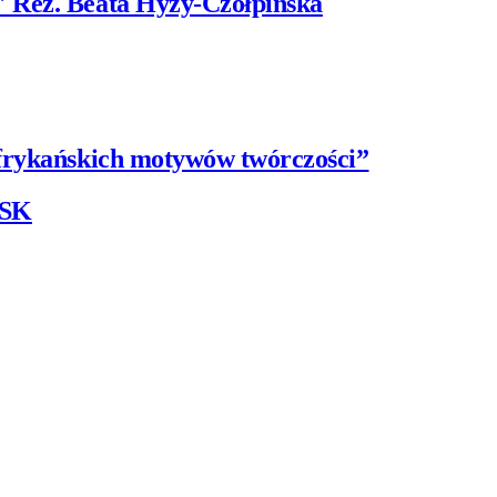
" Reż. Beata Hyży-Czołpińska
afrykańskich motywów twórczości”
ESK