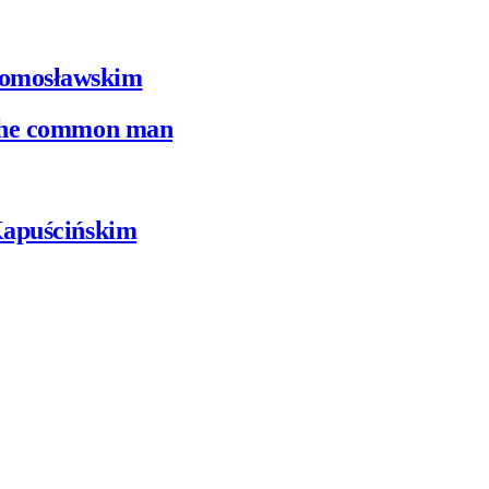
Domosławskim
 the common man
Kapuścińskim