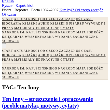
English
Ryszard Kapuściński
Pisarz · Reporter · Poeta
1932–2007
Kim był?
Od czego zacząć?
Oś czasu
START
AKTUALNOŚCI
OD CZEGO ZACZĄĆ?
OŚ CZASU
BIOGRAFIA
KSIĄŻKI
AUDIO
KSIĄŻKI O PISARZU
WYWIADY I
PRASA
MATERIAŁY EDUKACYJNE
CYTATY
NAGRODA IM. KAPUŚCIŃSKIEGO
NAGRODY
MAPA PODRÓŻY
KSIĘGARNIA
WYSZUKIWARKA
WYDANIA ZAGRANICZNE
SCHOWEK
START
AKTUALNOŚCI
OD CZEGO ZACZĄĆ?
OŚ CZASU
BIOGRAFIA
KSIĄŻKI
AUDIO
KSIĄŻKI O PISARZU
WYWIADY I
PRASA
MATERIAŁY EDUKACYJNE
CYTATY
NAGRODA IM. KAPUŚCIŃSKIEGO
NAGRODY
MAPA PODRÓŻY
KSIĘGARNIA
WYSZUKIWARKA
WYDANIA ZAGRANICZNE
SCHOWEK
TAG: Ten-Inny
Ten Inny – streszczenie i opracowanie
(problematyka, motywy, cytaty)