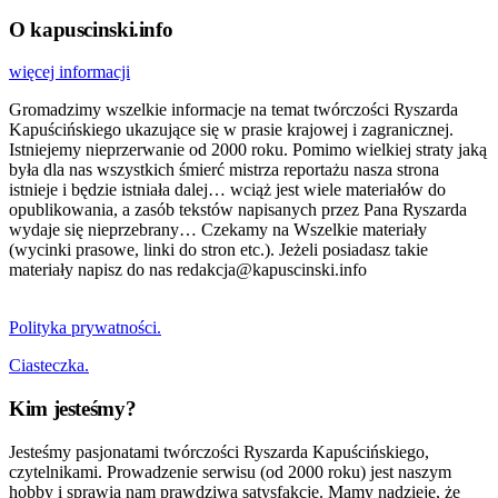
O kapuscinski.info
więcej informacji
Gromadzimy wszelkie informacje na temat twórczości Ryszarda
Kapuścińskiego ukazujące się w prasie krajowej i zagranicznej.
Istniejemy nieprzerwanie od 2000 roku. Pomimo wielkiej straty jaką
była dla nas wszystkich śmierć mistrza reportażu nasza strona
istnieje i będzie istniała dalej… wciąż jest wiele materiałów do
opublikowania, a zasób tekstów napisanych przez Pana Ryszarda
wydaje się nieprzebrany… Czekamy na Wszelkie materiały
(wycinki prasowe, linki do stron etc.). Jeżeli posiadasz takie
materiały napisz do nas redakcja@kapuscinski.info
Polityka prywatności.
Ciasteczka.
Kim jesteśmy?
Jesteśmy pasjonatami twórczości Ryszarda Kapuścińskiego,
czytelnikami. Prowadzenie serwisu (od 2000 roku) jest naszym
hobby i sprawia nam prawdziwą satysfakcję. Mamy nadzieję, że