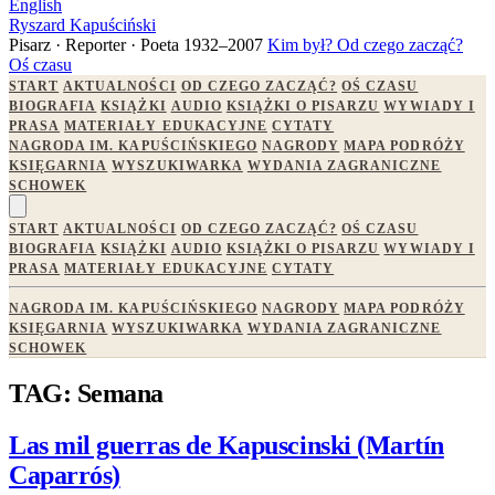
English
Ryszard Kapuściński
Pisarz · Reporter · Poeta
1932–2007
Kim był?
Od czego zacząć?
Oś czasu
START
AKTUALNOŚCI
OD CZEGO ZACZĄĆ?
OŚ CZASU
BIOGRAFIA
KSIĄŻKI
AUDIO
KSIĄŻKI O PISARZU
WYWIADY I
PRASA
MATERIAŁY EDUKACYJNE
CYTATY
NAGRODA IM. KAPUŚCIŃSKIEGO
NAGRODY
MAPA PODRÓŻY
KSIĘGARNIA
WYSZUKIWARKA
WYDANIA ZAGRANICZNE
SCHOWEK
START
AKTUALNOŚCI
OD CZEGO ZACZĄĆ?
OŚ CZASU
BIOGRAFIA
KSIĄŻKI
AUDIO
KSIĄŻKI O PISARZU
WYWIADY I
PRASA
MATERIAŁY EDUKACYJNE
CYTATY
NAGRODA IM. KAPUŚCIŃSKIEGO
NAGRODY
MAPA PODRÓŻY
KSIĘGARNIA
WYSZUKIWARKA
WYDANIA ZAGRANICZNE
SCHOWEK
TAG: Semana
Las mil guerras de Kapuscinski (Martín
Caparrós)