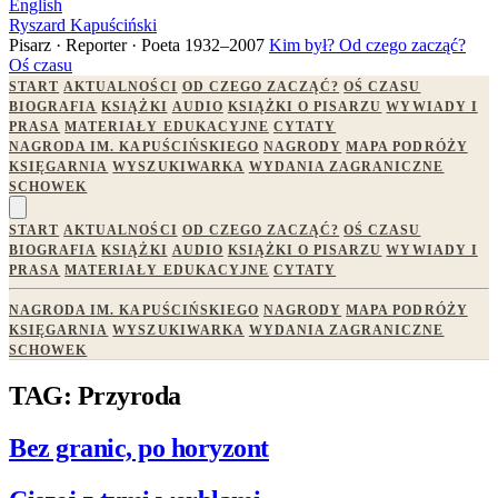
English
Ryszard Kapuściński
Pisarz · Reporter · Poeta
1932–2007
Kim był?
Od czego zacząć?
Oś czasu
START
AKTUALNOŚCI
OD CZEGO ZACZĄĆ?
OŚ CZASU
BIOGRAFIA
KSIĄŻKI
AUDIO
KSIĄŻKI O PISARZU
WYWIADY I
PRASA
MATERIAŁY EDUKACYJNE
CYTATY
NAGRODA IM. KAPUŚCIŃSKIEGO
NAGRODY
MAPA PODRÓŻY
KSIĘGARNIA
WYSZUKIWARKA
WYDANIA ZAGRANICZNE
SCHOWEK
START
AKTUALNOŚCI
OD CZEGO ZACZĄĆ?
OŚ CZASU
BIOGRAFIA
KSIĄŻKI
AUDIO
KSIĄŻKI O PISARZU
WYWIADY I
PRASA
MATERIAŁY EDUKACYJNE
CYTATY
NAGRODA IM. KAPUŚCIŃSKIEGO
NAGRODY
MAPA PODRÓŻY
KSIĘGARNIA
WYSZUKIWARKA
WYDANIA ZAGRANICZNE
SCHOWEK
TAG: Przyroda
Bez granic, po horyzont