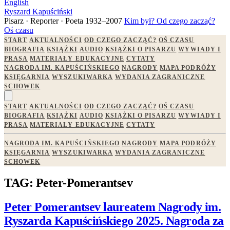
English
Ryszard Kapuściński
Pisarz · Reporter · Poeta
1932–2007
Kim był?
Od czego zacząć?
Oś czasu
START
AKTUALNOŚCI
OD CZEGO ZACZĄĆ?
OŚ CZASU
BIOGRAFIA
KSIĄŻKI
AUDIO
KSIĄŻKI O PISARZU
WYWIADY I
PRASA
MATERIAŁY EDUKACYJNE
CYTATY
NAGRODA IM. KAPUŚCIŃSKIEGO
NAGRODY
MAPA PODRÓŻY
KSIĘGARNIA
WYSZUKIWARKA
WYDANIA ZAGRANICZNE
SCHOWEK
START
AKTUALNOŚCI
OD CZEGO ZACZĄĆ?
OŚ CZASU
BIOGRAFIA
KSIĄŻKI
AUDIO
KSIĄŻKI O PISARZU
WYWIADY I
PRASA
MATERIAŁY EDUKACYJNE
CYTATY
NAGRODA IM. KAPUŚCIŃSKIEGO
NAGRODY
MAPA PODRÓŻY
KSIĘGARNIA
WYSZUKIWARKA
WYDANIA ZAGRANICZNE
SCHOWEK
TAG: Peter-Pomerantsev
Peter Pomerantsev laureatem Nagrody im.
Ryszarda Kapuścińskiego 2025. Nagroda za