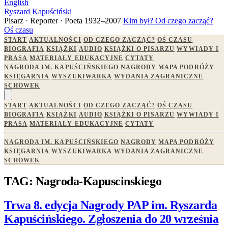
English
Ryszard Kapuściński
Pisarz · Reporter · Poeta
1932–2007
Kim był?
Od czego zacząć?
Oś czasu
START
AKTUALNOŚCI
OD CZEGO ZACZĄĆ?
OŚ CZASU
BIOGRAFIA
KSIĄŻKI
AUDIO
KSIĄŻKI O PISARZU
WYWIADY I
PRASA
MATERIAŁY EDUKACYJNE
CYTATY
NAGRODA IM. KAPUŚCIŃSKIEGO
NAGRODY
MAPA PODRÓŻY
KSIĘGARNIA
WYSZUKIWARKA
WYDANIA ZAGRANICZNE
SCHOWEK
START
AKTUALNOŚCI
OD CZEGO ZACZĄĆ?
OŚ CZASU
BIOGRAFIA
KSIĄŻKI
AUDIO
KSIĄŻKI O PISARZU
WYWIADY I
PRASA
MATERIAŁY EDUKACYJNE
CYTATY
NAGRODA IM. KAPUŚCIŃSKIEGO
NAGRODY
MAPA PODRÓŻY
KSIĘGARNIA
WYSZUKIWARKA
WYDANIA ZAGRANICZNE
SCHOWEK
TAG: Nagroda-Kapuscinskiego
Trwa 8. edycja Nagrody PAP im. Ryszarda
Kapuścińskiego. Zgłoszenia do 20 września