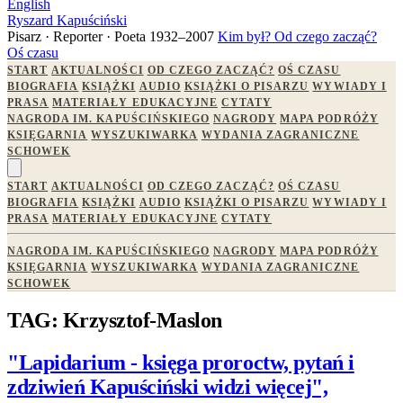
English
Ryszard Kapuściński
Pisarz · Reporter · Poeta
1932–2007
Kim był?
Od czego zacząć?
Oś czasu
START
AKTUALNOŚCI
OD CZEGO ZACZĄĆ?
OŚ CZASU
BIOGRAFIA
KSIĄŻKI
AUDIO
KSIĄŻKI O PISARZU
WYWIADY I
PRASA
MATERIAŁY EDUKACYJNE
CYTATY
NAGRODA IM. KAPUŚCIŃSKIEGO
NAGRODY
MAPA PODRÓŻY
KSIĘGARNIA
WYSZUKIWARKA
WYDANIA ZAGRANICZNE
SCHOWEK
START
AKTUALNOŚCI
OD CZEGO ZACZĄĆ?
OŚ CZASU
BIOGRAFIA
KSIĄŻKI
AUDIO
KSIĄŻKI O PISARZU
WYWIADY I
PRASA
MATERIAŁY EDUKACYJNE
CYTATY
NAGRODA IM. KAPUŚCIŃSKIEGO
NAGRODY
MAPA PODRÓŻY
KSIĘGARNIA
WYSZUKIWARKA
WYDANIA ZAGRANICZNE
SCHOWEK
TAG: Krzysztof-Maslon
"Lapidarium - księga proroctw, pytań i
zdziwień Kapuściński widzi więcej",