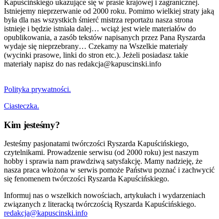
Kapuścińskiego ukazujące się w prasie krajowej i zagranicznej.
Istniejemy nieprzerwanie od 2000 roku. Pomimo wielkiej straty jaką
była dla nas wszystkich śmierć mistrza reportażu nasza strona
istnieje i będzie istniała dalej… wciąż jest wiele materiałów do
opublikowania, a zasób tekstów napisanych przez Pana Ryszarda
wydaje się nieprzebrany… Czekamy na Wszelkie materiały
(wycinki prasowe, linki do stron etc.). Jeżeli posiadasz takie
materiały napisz do nas redakcja@kapuscinski.info
Polityka prywatności.
Ciasteczka.
Kim jesteśmy?
Jesteśmy pasjonatami twórczości Ryszarda Kapuścińskiego,
czytelnikami. Prowadzenie serwisu (od 2000 roku) jest naszym
hobby i sprawia nam prawdziwą satysfakcję. Mamy nadzieję, że
nasza praca włożona w serwis pomoże Państwu poznać i zachwycić
się fenomenem twórczości Ryszarda Kapuścińskiego.
Informuj nas o wszelkich nowościach, artykułach i wydarzeniach
związanych z literacką twórczością Ryszarda Kapuścińskiego.
redakcja@kapuscinski.info