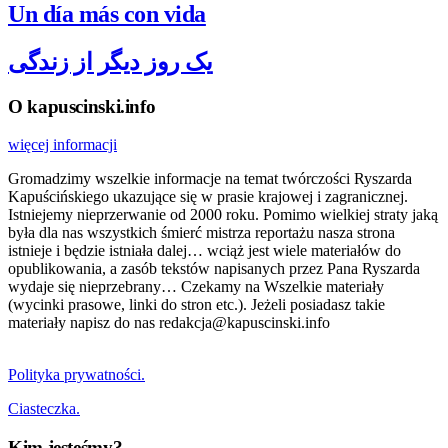
Un día más con vida
یک روز دیگر از زندگی
O kapuscinski.info
więcej informacji
Gromadzimy wszelkie informacje na temat twórczości Ryszarda
Kapuścińskiego ukazujące się w prasie krajowej i zagranicznej.
Istniejemy nieprzerwanie od 2000 roku. Pomimo wielkiej straty jaką
była dla nas wszystkich śmierć mistrza reportażu nasza strona
istnieje i będzie istniała dalej… wciąż jest wiele materiałów do
opublikowania, a zasób tekstów napisanych przez Pana Ryszarda
wydaje się nieprzebrany… Czekamy na Wszelkie materiały
(wycinki prasowe, linki do stron etc.). Jeżeli posiadasz takie
materiały napisz do nas redakcja@kapuscinski.info
Polityka prywatności.
Ciasteczka.
Kim jesteśmy?