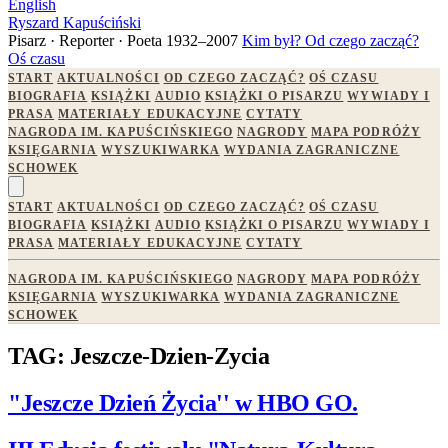
English
Ryszard Kapuściński
Pisarz · Reporter · Poeta
1932–2007
Kim był?
Od czego zacząć?
Oś czasu
START
AKTUALNOŚCI
OD CZEGO ZACZĄĆ?
OŚ CZASU
BIOGRAFIA
KSIĄŻKI
AUDIO
KSIĄŻKI O PISARZU
WYWIADY I
PRASA
MATERIAŁY EDUKACYJNE
CYTATY
NAGRODA IM. KAPUŚCIŃSKIEGO
NAGRODY
MAPA PODRÓŻY
KSIĘGARNIA
WYSZUKIWARKA
WYDANIA ZAGRANICZNE
SCHOWEK
START
AKTUALNOŚCI
OD CZEGO ZACZĄĆ?
OŚ CZASU
BIOGRAFIA
KSIĄŻKI
AUDIO
KSIĄŻKI O PISARZU
WYWIADY I
PRASA
MATERIAŁY EDUKACYJNE
CYTATY
NAGRODA IM. KAPUŚCIŃSKIEGO
NAGRODY
MAPA PODRÓŻY
KSIĘGARNIA
WYSZUKIWARKA
WYDANIA ZAGRANICZNE
SCHOWEK
TAG: Jeszcze-Dzien-Zycia
"Jeszcze Dzień Życia'' w HBO GO.