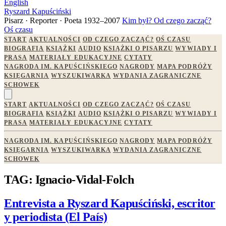
English
Ryszard Kapuściński
Pisarz · Reporter · Poeta
1932–2007
Kim był?
Od czego zacząć?
Oś czasu
START
AKTUALNOŚCI
OD CZEGO ZACZĄĆ?
OŚ CZASU
BIOGRAFIA
KSIĄŻKI
AUDIO
KSIĄŻKI O PISARZU
WYWIADY I
PRASA
MATERIAŁY EDUKACYJNE
CYTATY
NAGRODA IM. KAPUŚCIŃSKIEGO
NAGRODY
MAPA PODRÓŻY
KSIĘGARNIA
WYSZUKIWARKA
WYDANIA ZAGRANICZNE
SCHOWEK
START
AKTUALNOŚCI
OD CZEGO ZACZĄĆ?
OŚ CZASU
BIOGRAFIA
KSIĄŻKI
AUDIO
KSIĄŻKI O PISARZU
WYWIADY I
PRASA
MATERIAŁY EDUKACYJNE
CYTATY
NAGRODA IM. KAPUŚCIŃSKIEGO
NAGRODY
MAPA PODRÓŻY
KSIĘGARNIA
WYSZUKIWARKA
WYDANIA ZAGRANICZNE
SCHOWEK
TAG: Ignacio-Vidal-Folch
Entrevista a Ryszard Kapuściński, escritor
y periodista (El País)