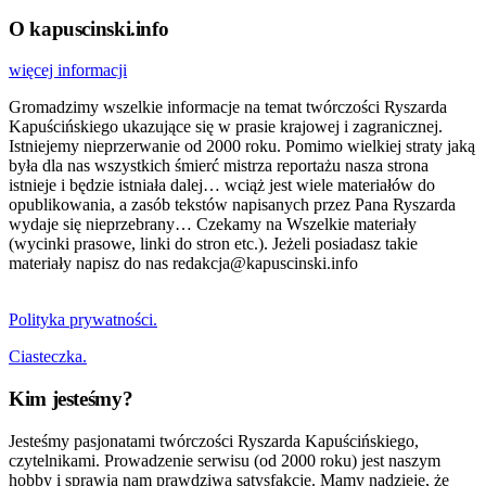
O kapuscinski.info
więcej informacji
Gromadzimy wszelkie informacje na temat twórczości Ryszarda
Kapuścińskiego ukazujące się w prasie krajowej i zagranicznej.
Istniejemy nieprzerwanie od 2000 roku. Pomimo wielkiej straty jaką
była dla nas wszystkich śmierć mistrza reportażu nasza strona
istnieje i będzie istniała dalej… wciąż jest wiele materiałów do
opublikowania, a zasób tekstów napisanych przez Pana Ryszarda
wydaje się nieprzebrany… Czekamy na Wszelkie materiały
(wycinki prasowe, linki do stron etc.). Jeżeli posiadasz takie
materiały napisz do nas redakcja@kapuscinski.info
Polityka prywatności.
Ciasteczka.
Kim jesteśmy?
Jesteśmy pasjonatami twórczości Ryszarda Kapuścińskiego,
czytelnikami. Prowadzenie serwisu (od 2000 roku) jest naszym
hobby i sprawia nam prawdziwą satysfakcję. Mamy nadzieję, że