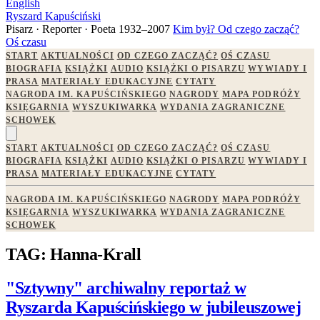
English
Ryszard Kapuściński
Pisarz · Reporter · Poeta
1932–2007
Kim był?
Od czego zacząć?
Oś czasu
START
AKTUALNOŚCI
OD CZEGO ZACZĄĆ?
OŚ CZASU
BIOGRAFIA
KSIĄŻKI
AUDIO
KSIĄŻKI O PISARZU
WYWIADY I
PRASA
MATERIAŁY EDUKACYJNE
CYTATY
NAGRODA IM. KAPUŚCIŃSKIEGO
NAGRODY
MAPA PODRÓŻY
KSIĘGARNIA
WYSZUKIWARKA
WYDANIA ZAGRANICZNE
SCHOWEK
START
AKTUALNOŚCI
OD CZEGO ZACZĄĆ?
OŚ CZASU
BIOGRAFIA
KSIĄŻKI
AUDIO
KSIĄŻKI O PISARZU
WYWIADY I
PRASA
MATERIAŁY EDUKACYJNE
CYTATY
NAGRODA IM. KAPUŚCIŃSKIEGO
NAGRODY
MAPA PODRÓŻY
KSIĘGARNIA
WYSZUKIWARKA
WYDANIA ZAGRANICZNE
SCHOWEK
TAG: Hanna-Krall
"Sztywny" archiwalny reportaż w
Ryszarda Kapuścińskiego w jubileuszowej