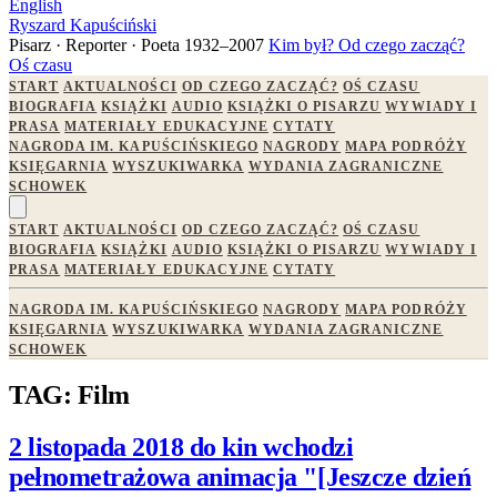
English
Ryszard Kapuściński
Pisarz · Reporter · Poeta
1932–2007
Kim był?
Od czego zacząć?
Oś czasu
START
AKTUALNOŚCI
OD CZEGO ZACZĄĆ?
OŚ CZASU
BIOGRAFIA
KSIĄŻKI
AUDIO
KSIĄŻKI O PISARZU
WYWIADY I
PRASA
MATERIAŁY EDUKACYJNE
CYTATY
NAGRODA IM. KAPUŚCIŃSKIEGO
NAGRODY
MAPA PODRÓŻY
KSIĘGARNIA
WYSZUKIWARKA
WYDANIA ZAGRANICZNE
SCHOWEK
START
AKTUALNOŚCI
OD CZEGO ZACZĄĆ?
OŚ CZASU
BIOGRAFIA
KSIĄŻKI
AUDIO
KSIĄŻKI O PISARZU
WYWIADY I
PRASA
MATERIAŁY EDUKACYJNE
CYTATY
NAGRODA IM. KAPUŚCIŃSKIEGO
NAGRODY
MAPA PODRÓŻY
KSIĘGARNIA
WYSZUKIWARKA
WYDANIA ZAGRANICZNE
SCHOWEK
TAG: Film
2 listopada 2018 do kin wchodzi
pełnometrażowa animacja "[Jeszcze dzień