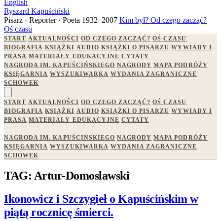
English
Ryszard Kapuściński
Pisarz · Reporter · Poeta
1932–2007
Kim był?
Od czego zacząć?
Oś czasu
START
AKTUALNOŚCI
OD CZEGO ZACZĄĆ?
OŚ CZASU
BIOGRAFIA
KSIĄŻKI
AUDIO
KSIĄŻKI O PISARZU
WYWIADY I
PRASA
MATERIAŁY EDUKACYJNE
CYTATY
NAGRODA IM. KAPUŚCIŃSKIEGO
NAGRODY
MAPA PODRÓŻY
KSIĘGARNIA
WYSZUKIWARKA
WYDANIA ZAGRANICZNE
SCHOWEK
START
AKTUALNOŚCI
OD CZEGO ZACZĄĆ?
OŚ CZASU
BIOGRAFIA
KSIĄŻKI
AUDIO
KSIĄŻKI O PISARZU
WYWIADY I
PRASA
MATERIAŁY EDUKACYJNE
CYTATY
NAGRODA IM. KAPUŚCIŃSKIEGO
NAGRODY
MAPA PODRÓŻY
KSIĘGARNIA
WYSZUKIWARKA
WYDANIA ZAGRANICZNE
SCHOWEK
TAG: Artur-Domoslawski
Ikonowicz i Szczygieł o Kapuścińskim w
piątą rocznicę śmierci.