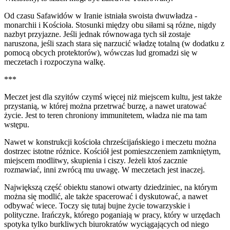
Od czasu Safawidów w Iranie istniała swoista dwuwładza -
monarchii i Kościoła. Stosunki między obu siłami są różne, nigdy
nazbyt przyjazne. Jeśli jednak równowaga tych sił zostaje
naruszona, jeśli szach stara się narzucić władzę totalną (w dodatku z
pomocą obcych protektorów), wówczas lud gromadzi się w
meczetach i rozpoczyna walkę.
***
Meczet jest dla szyitów czymś więcej niż miejscem kultu, jest także
przystanią, w której można przetrwać burzę, a nawet uratować
życie. Jest to teren chroniony immunitetem, władza nie ma tam
wstępu.
Nawet w konstrukcji kościoła chrześcijańskiego i meczetu można
dostrzec istotne różnice. Kościół jest pomieszczeniem zamkniętym,
miejscem modlitwy, skupienia i ciszy. Jeżeli ktoś zacznie
rozmawiać, inni zwrócą mu uwagę. W meczetach jest inaczej.
Największą część obiektu stanowi otwarty dziedziniec, na którym
można się modlić, ale także spacerować i dyskutować, a nawet
odbywać wiece. Toczy się tutaj bujne życie towarzyskie i
polityczne. Irańczyk, którego poganiają w pracy, który w urzędach
spotyka tylko burkliwych biurokratów wyciągających od niego