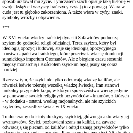
sposób uratował mu życie. Tymczasem szach opisuje taką historię w
swojej książce i wszyscy Irańczycy czytają to z powagą. Wiara w
cuda jest tu głęboko zakorzeniona. A także wiara w cyfry, znaki,
symbole, wróżby i objawienia.
***
W XVI wieku władcy irańskiej dynastii Safawidów podnoszą
szyizm do godności religii oficjalnej. Teraz szyizm, który był
ideologią opozycji ludowej, staje się ideologią opozycyjnego
państwa - państwa irańskiego, które przeciwstawia się dominacji
sunnickiego imperium Otomanów. Ale z biegiem czasu stosunki
między monarchią i Kościołem szyickim będą psuły się coraz
bardziej.
Rzecz w tym, że szyici nie tylko odrzucają władzę kalifów, ale
również ledwie tolerują wszelką władzę świecką. Iran stanowi
unikalny przypadek kraju, w którym społeczeństwo wierzy jedynie
w panowanie swoich religijnych przywódców - imamów, z których
- w dodatku - ostatni, według racjonalnych, ale nie szyickich
kryteriów, zeszedł ze świata w IX wieku.
Tu docieramy do istoty doktryny szyickiej, głównego aktu wiary jej
wyznawców. Szyici, pozbawieni szans na kalifat, na zawsze
odwracają się plecami od kalifów i odtąd uznają przywódców tylko
własnego wyznania - imamów. Pierwszym imamem jest Ali, drugim