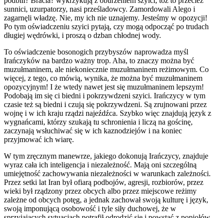
podbili? Bracia? wykrzykują z oburzeniem szyici, toż to przecież
sunnici, uzurpatorzy, nasi prześladowcy. Zamordowali Alego i
zagarnęli władzę. Nie, my ich nie uznajemy. Jesteśmy w opozycji!
Po tym oświadczeniu szyici pytają, czy mogą odpocząć po trudach
długiej wędrówki, i proszą o dzban chłodnej wody.
To oświadczenie bosonogich przybyszów naprowadza myśl
Irańczyków na bardzo ważny trop. Aha, to znaczy można być
muzułmaninem, ale niekoniecznie muzułmaninem reżimowym. Co
więcej, z tego, co mówią, wynika, że można być muzułmaninem
opozycyjnym! I że wtedy nawet jest się muzułmaninem lepszym!
Podobają im się ci biedni i pokrzywdzeni szyici. Irańczycy w tym
czasie też są biedni i czują się pokrzywdzeni. Są zrujnowani przez
wojnę i w ich kraju rządzi najeźdźca. Szybko więc znajdują język z
wygnańcami, którzy szukają tu schronienia i liczą na gościnę,
zaczynają wsłuchiwać się w ich kaznodziejów i na koniec
przyjmować ich wiarę.
W tym zręcznym manewrze, jakiego dokonują Irańczycy, znajduje
wyraz cała ich inteligencja i niezależność. Mają oni szczególną
umiejętność zachowywania niezależności w warunkach zależności.
Przez setki lat Iran był ofiarą podbojów, agresji, rozbiorów, przez
wieki był rządzony przez obcych albo przez miejscowe reżimy
zależne od obcych potęg, a jednak zachował swoją kulturę i język,
swoją imponującą osobowość i tyle siły duchowej, że w
sprzyjających sytuacjach potrafił odrodzić się i powstać z popiołów.