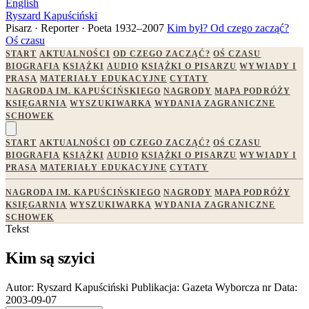
English
Ryszard Kapuściński
Pisarz · Reporter · Poeta
1932–2007
Kim był?
Od czego zacząć?
Oś czasu
START
AKTUALNOŚCI
OD CZEGO ZACZĄĆ?
OŚ CZASU
BIOGRAFIA
KSIĄŻKI
AUDIO
KSIĄŻKI O PISARZU
WYWIADY I
PRASA
MATERIAŁY EDUKACYJNE
CYTATY
NAGRODA IM. KAPUŚCIŃSKIEGO
NAGRODY
MAPA PODRÓŻY
KSIĘGARNIA
WYSZUKIWARKA
WYDANIA ZAGRANICZNE
SCHOWEK
START
AKTUALNOŚCI
OD CZEGO ZACZĄĆ?
OŚ CZASU
BIOGRAFIA
KSIĄŻKI
AUDIO
KSIĄŻKI O PISARZU
WYWIADY I
PRASA
MATERIAŁY EDUKACYJNE
CYTATY
NAGRODA IM. KAPUŚCIŃSKIEGO
NAGRODY
MAPA PODRÓŻY
KSIĘGARNIA
WYSZUKIWARKA
WYDANIA ZAGRANICZNE
SCHOWEK
Tekst
Kim są szyici
Autor:
Ryszard Kapuściński
Publikacja:
Gazeta Wyborcza nr
Data:
2003-09-07