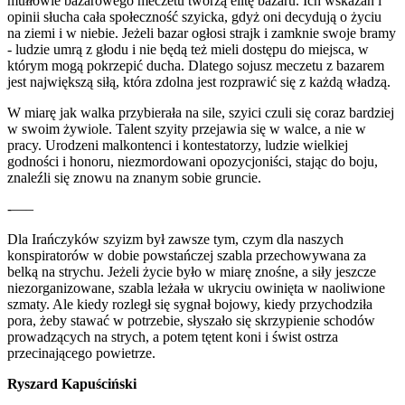
mułłowie bazarowego meczetu tworzą elitę bazaru. Ich wskazań i
opinii słucha cała społeczność szyicka, gdyż oni decydują o życiu
na ziemi i w niebie. Jeżeli bazar ogłosi strajk i zamknie swoje bramy
- ludzie umrą z głodu i nie będą też mieli dostępu do miejsca, w
którym mogą pokrzepić ducha. Dlatego sojusz meczetu z bazarem
jest największą siłą, która zdolna jest rozprawić się z każdą władzą.
W miarę jak walka przybierała na sile, szyici czuli się coraz bardziej
w swoim żywiole. Talent szyity przejawia się w walce, a nie w
pracy. Urodzeni malkontenci i kontestatorzy, ludzie wielkiej
godności i honoru, niezmordowani opozycjoniści, stając do boju,
znaleźli się znowu na znanym sobie gruncie.
-—–
Dla Irańczyków szyizm był zawsze tym, czym dla naszych
konspiratorów w dobie powstańczej szabla przechowywana za
belką na strychu. Jeżeli życie było w miarę znośne, a siły jeszcze
niezorganizowane, szabla leżała w ukryciu owinięta w naoliwione
szmaty. Ale kiedy rozległ się sygnał bojowy, kiedy przychodziła
pora, żeby stawać w potrzebie, słyszało się skrzypienie schodów
prowadzących na strych, a potem tętent koni i świst ostrza
przecinającego powietrze.
Ryszard Kapuściński