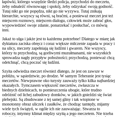
łapówki, którego wszędzie śledzi policja, przychodzi do meczetu,
żeby odnaleźć równowagę i spokój, żeby odzyskać swoją godność.
Tutaj nikt go nie popędza, nikt go nie wyzywa. Tutaj znikają
hierarchie, wszyscy są równi, są braćmi, a ponieważ meczet jest też
miejscem rozmowy, miejscem dialogu, człowiek może zabrać głos,
wypowiedzieć swoje zdanie, ponarzekać i posłuchać, co mówią
inni.
Jakaż to ulga i jakże jest to każdemu potrzebne! Dlatego w miarę jak
dyktatura zaciska obręcz i coraz większe milczenie zapada w pracy i
na ulicy, meczety zapełniają się ludźmi i gwarem. Nie wszyscy,
którzy tu przychodzą, są gorliwymi muzułmanami, nie wszystkich
sprowadza nagły przypływ pobożności; przychodzą, ponieważ chcą
odetchnąć, chcą poczuć się ludźmi.
Szyita odwiedza meczet również dlatego, że jest on zawsze w
pobliżu, w sąsiedztwie, po drodze. W samym Teheranie jest tysiąc
meczetów. Niewprawne oko turysty zauważy tylko kilka najbardziej
okazałych. Tymczasem większość meczetów, zwłaszcza w
biednych dzielnicach, to pomieszczenia ubogie, które trudno
odróżnić od lichej zabudowy domków, w jakich gnieździ się świat
plebejski. Są zbudowane z tej samej gliny i tak wtopione w
monotonny obraz uliczek i zaułków, że chodząc tamtędy, mijamy
wiele tych świątyń, w ogóle ich nie zauważając. Stwarza to
roboczy, intymny klimat między szyitą a jego meczetem. Nie trzeba