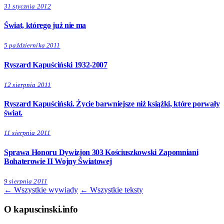
31 stycznia 2012
Świat, którego już nie ma
5 października 2011
Ryszard Kapuściński 1932-2007
12 sierpnia 2011
Ryszard Kapuściński. Życie barwniejsze niż książki, które porwały
świat.
11 sierpnia 2011
Sprawa Honoru Dywizjon 303 Kościuszkowski Zapomniani
Bohaterowie II Wojny Światowej
9 sierpnia 2011
← Wszystkie wywiady
← Wszystkie teksty
O kapuscinski.info