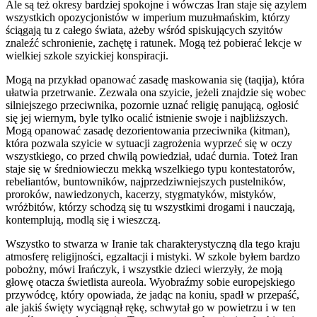
Ale są też okresy bardziej spokojne i wówczas Iran staje się azylem
wszystkich opozycjonistów w imperium muzułmańskim, którzy
ściągają tu z całego świata, ażeby wśród spiskujących szyitów
znaleźć schronienie, zachętę i ratunek. Mogą też pobierać lekcje w
wielkiej szkole szyickiej konspiracji.
Mogą na przykład opanować zasadę maskowania się (taqija), która
ułatwia przetrwanie. Zezwala ona szyicie, jeżeli znajdzie się wobec
silniejszego przeciwnika, pozornie uznać religię panującą, ogłosić
się jej wiernym, byle tylko ocalić istnienie swoje i najbliższych.
Mogą opanować zasadę dezorientowania przeciwnika (kitman),
która pozwala szyicie w sytuacji zagrożenia wyprzeć się w oczy
wszystkiego, co przed chwilą powiedział, udać durnia. Toteż Iran
staje się w średniowieczu mekką wszelkiego typu kontestatorów,
rebeliantów, buntowników, najprzedziwniejszych pustelników,
proroków, nawiedzonych, kacerzy, stygmatyków, mistyków,
wróżbitów, którzy schodzą się tu wszystkimi drogami i nauczają,
kontemplują, modlą się i wieszczą.
Wszystko to stwarza w Iranie tak charakterystyczną dla tego kraju
atmosferę religijności, egzaltacji i mistyki. W szkole byłem bardzo
pobożny, mówi Irańczyk, i wszystkie dzieci wierzyły, że moją
głowę otacza świetlista aureola. Wyobraźmy sobie europejskiego
przywódcę, który opowiada, że jadąc na koniu, spadł w przepaść,
ale jakiś święty wyciągnął rękę, schwytał go w powietrzu i w ten