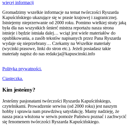
więcej informacji
Gromadzimy wszelkie informacje na temat twórczości Ryszarda
Kapuścińskiego ukazujące się w prasie krajowej i zagranicznej.
Istniejemy nieprzerwanie od 2000 roku. Pomimo wielkiej straty jaką
była dla nas wszystkich śmierć mistrza reportażu nasza strona
istnieje i będzie istniała dalej… wciąż jest wiele materiałów do
opublikowania, a zasób tekstów napisanych przez Pana Ryszarda
wydaje się nieprzebrany… Czekamy na Wszelkie materiały
(wycinki prasowe, linki do stron etc.). Jeżeli posiadasz takie
materiały napisz do nas redakcja@kapuscinski.info
Polityka prywatności.
Ciasteczka.
Kim jesteśmy?
Jesteśmy pasjonatami twórczości Ryszarda Kapuścińskiego,
czytelnikami. Prowadzenie serwisu (od 2000 roku) jest naszym
hobby i sprawia nam prawdziwą satysfakcję. Mamy nadzieję, że
nasza praca włożona w serwis pomoże Państwu poznać i zachwycić
się fenomenem twórczości Ryszarda Kapuścińskiego.