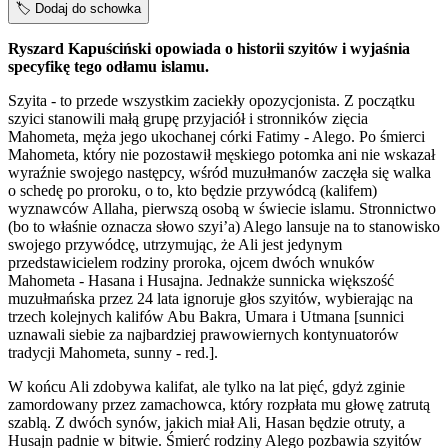
🏷️
Dodaj do schowka
Ryszard Kapuściński opowiada o historii szyitów i wyjaśnia
specyfikę tego odłamu islamu.
Szyita - to przede wszystkim zaciekły opozycjonista. Z początku
szyici stanowili małą grupę przyjaciół i stronników zięcia
Mahometa, męża jego ukochanej córki Fatimy - Alego. Po śmierci
Mahometa, który nie pozostawił męskiego potomka ani nie wskazał
wyraźnie swojego następcy, wśród muzułmanów zaczęła się walka
o schedę po proroku, o to, kto będzie przywódcą (kalifem)
wyznawców Allaha, pierwszą osobą w świecie islamu. Stronnictwo
(bo to właśnie oznacza słowo szyi’a) Alego lansuje na to stanowisko
swojego przywódcę, utrzymując, że Ali jest jedynym
przedstawicielem rodziny proroka, ojcem dwóch wnuków
Mahometa - Hasana i Husajna. Jednakże sunnicka większość
muzułmańska przez 24 lata ignoruje głos szyitów, wybierając na
trzech kolejnych kalifów Abu Bakra, Umara i Utmana [sunnici
uznawali siebie za najbardziej prawowiernych kontynuatorów
tradycji Mahometa, sunny - red.].
W końcu Ali zdobywa kalifat, ale tylko na lat pięć, gdyż zginie
zamordowany przez zamachowca, który rozpłata mu głowę zatrutą
szablą. Z dwóch synów, jakich miał Ali, Hasan będzie otruty, a
Husajn padnie w bitwie. Śmierć rodziny Alego pozbawia szyitów