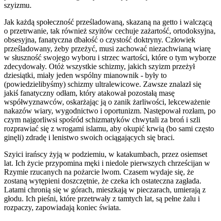
szyizmu.
Jak każdą społeczność prześladowaną, skazaną na getto i walczącą
o przetrwanie, tak również szyitów cechuje zażartość, ortodoksyjna,
obsesyjna, fanatyczna dbałość o czystość doktryny. Człowiek
prześladowany, żeby przeżyć, musi zachować niezachwianą wiarę
w słuszność swojego wyboru i strzec wartości, które o tym wyborze
zdecydowały. Otóż wszystkie schizmy, jakich szyizm przeżył
dziesiątki, miały jeden wspólny mianownik - były to
(powiedzielibyśmy) schizmy ultralewicowe. Zawsze znalazł się
jakiś fanatyczny odłam, który atakował pozostałą masę
współwyznawców, oskarżając ją o zanik żarliwości, lekceważenie
nakazów wiary, wygodnictwo i oportunizm. Następował rozłam, po
czym najgorliwsi spośród schizmatyków chwytali za broń i szli
rozprawiać się z wrogami islamu, aby okupić krwią (bo sami często
ginęli) zdradę i lenistwo swoich ociągających się braci.
Szyici irańscy żyją w podziemiu, w katakumbach, przez osiemset
lat. Ich życie przypomina męki i niedole pierwszych chrześcijan w
Rzymie rzucanych na pożarcie lwom. Czasem wydaje się, że
zostaną wytępieni doszczętnie, że czeka ich ostateczna zagłada.
Latami chronią się w górach, mieszkają w pieczarach, umierają z
głodu. Ich pieśni, które przetrwały z tamtych lat, są pełne żalu i
rozpaczy, zapowiadają koniec świata.