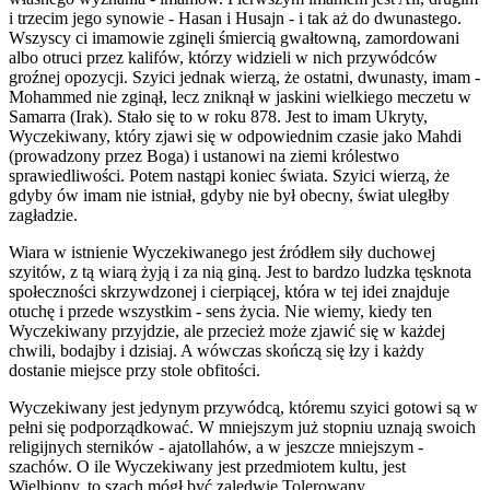
i trzecim jego synowie - Hasan i Husajn - i tak aż do dwunastego.
Wszyscy ci imamowie zginęli śmiercią gwałtowną, zamordowani
albo otruci przez kalifów, którzy widzieli w nich przywódców
groźnej opozycji. Szyici jednak wierzą, że ostatni, dwunasty, imam -
Mohammed nie zginął, lecz zniknął w jaskini wielkiego meczetu w
Samarra (Irak). Stało się to w roku 878. Jest to imam Ukryty,
Wyczekiwany, który zjawi się w odpowiednim czasie jako Mahdi
(prowadzony przez Boga) i ustanowi na ziemi królestwo
sprawiedliwości. Potem nastąpi koniec świata. Szyici wierzą, że
gdyby ów imam nie istniał, gdyby nie był obecny, świat uległby
zagładzie.
Wiara w istnienie Wyczekiwanego jest źródłem siły duchowej
szyitów, z tą wiarą żyją i za nią giną. Jest to bardzo ludzka tęsknota
społeczności skrzywdzonej i cierpiącej, która w tej idei znajduje
otuchę i przede wszystkim - sens życia. Nie wiemy, kiedy ten
Wyczekiwany przyjdzie, ale przecież może zjawić się w każdej
chwili, bodajby i dzisiaj. A wówczas skończą się łzy i każdy
dostanie miejsce przy stole obfitości.
Wyczekiwany jest jedynym przywódcą, któremu szyici gotowi są w
pełni się podporządkować. W mniejszym już stopniu uznają swoich
religijnych sterników - ajatollahów, a w jeszcze mniejszym -
szachów. O ile Wyczekiwany jest przedmiotem kultu, jest
Wielbiony, to szach mógł być zaledwie Tolerowany.