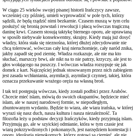
W ciągu 25 wieków swojej pisanej historii Irańczycy zawsze,
wcześniej czy później, umieli wyprowadzić w pole tych, którzy
sądzili, że będą rządzić nimi bezkarnie. Czasem muszą w tym celu
posłużyć się bronią powstań i rewolucji i płacą wówczas tragiczną
daninę krwi. Czasem stosują taktykę biernego oporu, ale uprawianą
w sposób niebywale konsekwentny, skrajny. Kiedy mają już dosyć
władzy, która stała się nieznośna, której dłużej zdecydowanie nie
chcą tolerować, wówczas cały kraj nieruchomieje, cały naród znika,
jakby zapadł się pod ziemię. Władza rozkazuje, ale nie ma kto
słuchać, marszczy brwi, ale nikt na to nie patrzy, krzyczy, ale jest to
głos wołającego na puszczy. I wówczas władza rozsypuje się jak
domek z kart. Najczęściej jednak stosowanym przez nich zabiegiem
jest zasada wchłaniania, asymilacji, asymilacji czynnej, takiej, która
oznacza przekuwanie wrażego oręża na własną broń.
I tak też postępują wówczas, kiedy zostali podbici przez Arabów.
Chcecie mieć islam, mówią do swoich okupantów, będziecie mieć
islam, ale w naszej narodowej formie, w niepodległym,
zbuntowanym wydaniu. Będzie to wiara, ale wiara irańska, w której
wyrazi się nasz duch, nasza kultura i nasza niezależność. Ta
filozofia leży u podstaw decyzji Irańczyków, kiedy przyjmują islam.
Przyjmują go, ale w szyickiej odmianie, która w tym czasie jest
wiarą pokrzywdzonych i pokonanych, jest narzędziem kontestacji i
oporu, ideologią niepokornych, którzy gotowi są cierpieć, ale nie