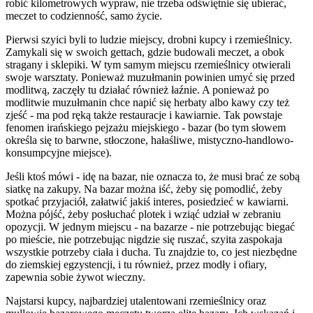
robić kilometrowych wypraw, nie trzeba odświętnie się ubierać,
meczet to codzienność, samo życie.
Pierwsi szyici byli to ludzie miejscy, drobni kupcy i rzemieślnicy.
Zamykali się w swoich gettach, gdzie budowali meczet, a obok
stragany i sklepiki. W tym samym miejscu rzemieślnicy otwierali
swoje warsztaty. Ponieważ muzułmanin powinien umyć się przed
modlitwą, zaczęły tu działać również łaźnie. A ponieważ po
modlitwie muzułmanin chce napić się herbaty albo kawy czy też
zjeść - ma pod ręką także restauracje i kawiarnie. Tak powstaje
fenomen irańskiego pejzażu miejskiego - bazar (bo tym słowem
określa się to barwne, stłoczone, hałaśliwe, mistyczno-handlowo-
konsumpcyjne miejsce).
Jeśli ktoś mówi - idę na bazar, nie oznacza to, że musi brać ze sobą
siatkę na zakupy. Na bazar można iść, żeby się pomodlić, żeby
spotkać przyjaciół, załatwić jakiś interes, posiedzieć w kawiarni.
Można pójść, żeby posłuchać plotek i wziąć udział w zebraniu
opozycji. W jednym miejscu - na bazarze - nie potrzebując biegać
po mieście, nie potrzebując nigdzie się ruszać, szyita zaspokaja
wszystkie potrzeby ciała i ducha. Tu znajdzie to, co jest niezbędne
do ziemskiej egzystencji, i tu również, przez modły i ofiary,
zapewnia sobie żywot wieczny.
Najstarsi kupcy, najbardziej utalentowani rzemieślnicy oraz