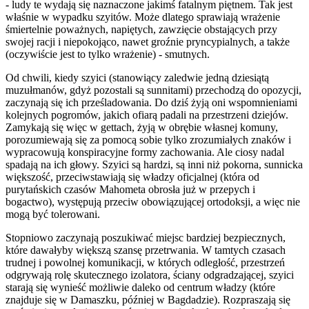
- ludy te wydają się naznaczone jakimś fatalnym piętnem. Tak jest
właśnie w wypadku szyitów. Może dlatego sprawiają wrażenie
śmiertelnie poważnych, napiętych, zawzięcie obstających przy
swojej racji i niepokojąco, nawet groźnie pryncypialnych, a także
(oczywiście jest to tylko wrażenie) - smutnych.
Od chwili, kiedy szyici (stanowiący zaledwie jedną dziesiątą
muzułmanów, gdyż pozostali są sunnitami) przechodzą do opozycji,
zaczynają się ich prześladowania. Do dziś żyją oni wspomnieniami
kolejnych pogromów, jakich ofiarą padali na przestrzeni dziejów.
Zamykają się więc w gettach, żyją w obrębie własnej komuny,
porozumiewają się za pomocą sobie tylko zrozumiałych znaków i
wypracowują konspiracyjne formy zachowania. Ale ciosy nadal
spadają na ich głowy. Szyici są hardzi, są inni niż pokorna, sunnicka
większość, przeciwstawiają się władzy oficjalnej (która od
purytańskich czasów Mahometa obrosła już w przepych i
bogactwo), występują przeciw obowiązującej ortodoksji, a więc nie
mogą być tolerowani.
Stopniowo zaczynają poszukiwać miejsc bardziej bezpiecznych,
które dawałyby większą szansę przetrwania. W tamtych czasach
trudnej i powolnej komunikacji, w których odległość, przestrzeń
odgrywają rolę skutecznego izolatora, ściany odgradzającej, szyici
starają się wynieść możliwie daleko od centrum władzy (które
znajduje się w Damaszku, później w Bagdadzie). Rozpraszają się