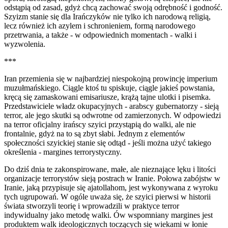
odstąpią od zasad, gdyż chcą zachować swoją odrębność i godność.
Szyizm stanie się dla Irańczyków nie tylko ich narodową religią,
lecz również ich azylem i schronieniem, formą narodowego
przetrwania, a także - w odpowiednich momentach - walki i
wyzwolenia.
***
Iran przemienia się w najbardziej niespokojną prowincję imperium
muzułmańskiego. Ciągle ktoś tu spiskuje, ciągle jakieś powstania,
kręcą się zamaskowani emisariusze, krążą tajne ulotki i pisemka.
Przedstawiciele władz okupacyjnych - arabscy gubernatorzy - sieją
terror, ale jego skutki są odwrotne od zamierzonych. W odpowiedzi
na terror oficjalny irańscy szyici przystąpią do walki, ale nie
frontalnie, gdyż na to są zbyt słabi. Jednym z elementów
społeczności szyickiej stanie się odtąd - jeśli można użyć takiego
określenia - margines terrorystyczny.
Do dziś dnia te zakonspirowane, małe, ale nieznające lęku i litości
organizacje terrorystów sieją postrach w Iranie. Połowa zabójstw w
Iranie, jaką przypisuje się ajatollahom, jest wykonywana z wyroku
tych ugrupowań. W ogóle uważa się, że szyici pierwsi w historii
świata stworzyli teorię i wprowadzili w praktyce terror
indywidualny jako metodę walki. Ów wspomniany margines jest
produktem walk ideologicznych toczących się wiekami w łonie