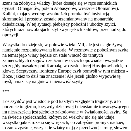
szans na zdobycie władzy (która dostaje się w ręce sunnickich
dynastii Omajjadów, potem Abbasydów, wreszcie Otomanów).
Kalifat, mający według wyobrażeń proroka być instytucją
skromności i prostoty, zostaje przemianowany na monarchię
dziedziczną. W tej sytuacji plebejscy pobożni i ubodzy szyici,
których razi nowobogacki styl zwycięskich kalifów, przechodzą do
opozycji.
Wszystko to dzieje się w połowie wieku VII, ale jest ciągle żywą i
namiętnie rozpamiętywaną historią. W rozmowie z pobożnym szyitą
na temat jego wiary będzie on stale wracać do tamtych
zamierzchłych dziejów i ze łzami w oczach opowiadać wszystkie
szczegóły masakry pod Karbalą, w czasie której Husajnowi odcięto
głowę. Sceptyczny, ironiczny Europejczyk pomyśli w tym miejscu -
Boże, jakież to dziś ma znaczenie! Ale jeżeli głośno wypowie tę
myśl, narazi się na gniew i nienawiść szyity.
***
Los szyitów jest w istocie pod każdym względem tragiczny, a to
poczucie tragizmu, krzywdy dziejowej i nieustannie towarzyszącego
im nieszczęścia jest głęboko zakodowane w świadomości szyity. Są
na świecie społeczności, którym od wieków nic się nie udaje,
wszystko jakoś rozłazi się w rękach, co zabłyśnie promyk nadziei,
to zaraz zgaśnie, wszystkie wiatry mają z przeciwnej strony, słowem