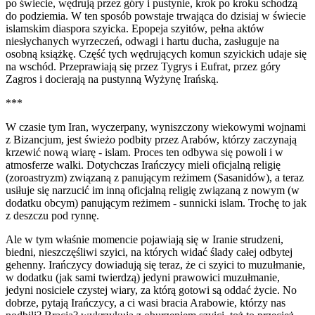
po świecie, wędrują przez góry i pustynie, krok po kroku schodzą
do podziemia. W ten sposób powstaje trwająca do dzisiaj w świecie
islamskim diaspora szyicka. Epopeja szyitów, pełna aktów
niesłychanych wyrzeczeń, odwagi i hartu ducha, zasługuje na
osobną książkę. Część tych wędrujących komun szyickich udaje się
na wschód. Przeprawiają się przez Tygrys i Eufrat, przez góry
Zagros i docierają na pustynną Wyżynę Irańską.
***
W czasie tym Iran, wyczerpany, wyniszczony wiekowymi wojnami
z Bizancjum, jest świeżo podbity przez Arabów, którzy zaczynają
krzewić nową wiarę - islam. Proces ten odbywa się powoli i w
atmosferze walki. Dotychczas Irańczycy mieli oficjalną religię
(zoroastryzm) związaną z panującym reżimem (Sasanidów), a teraz
usiłuje się narzucić im inną oficjalną religię związaną z nowym (w
dodatku obcym) panującym reżimem - sunnicki islam. Trochę to jak
z deszczu pod rynnę.
Ale w tym właśnie momencie pojawiają się w Iranie strudzeni,
biedni, nieszczęśliwi szyici, na których widać ślady całej odbytej
gehenny. Irańczycy dowiadują się teraz, że ci szyici to muzułmanie,
w dodatku (jak sami twierdzą) jedyni prawowici muzułmanie,
jedyni nosiciele czystej wiary, za którą gotowi są oddać życie. No
dobrze, pytają Irańczycy, a ci wasi bracia Arabowie, którzy nas