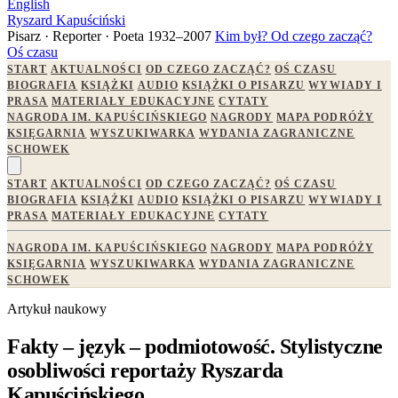
English
Ryszard Kapuściński
Pisarz · Reporter · Poeta
1932–2007
Kim był?
Od czego zacząć?
Oś czasu
START
AKTUALNOŚCI
OD CZEGO ZACZĄĆ?
OŚ CZASU
BIOGRAFIA
KSIĄŻKI
AUDIO
KSIĄŻKI O PISARZU
WYWIADY I
PRASA
MATERIAŁY EDUKACYJNE
CYTATY
NAGRODA IM. KAPUŚCIŃSKIEGO
NAGRODY
MAPA PODRÓŻY
KSIĘGARNIA
WYSZUKIWARKA
WYDANIA ZAGRANICZNE
SCHOWEK
START
AKTUALNOŚCI
OD CZEGO ZACZĄĆ?
OŚ CZASU
BIOGRAFIA
KSIĄŻKI
AUDIO
KSIĄŻKI O PISARZU
WYWIADY I
PRASA
MATERIAŁY EDUKACYJNE
CYTATY
NAGRODA IM. KAPUŚCIŃSKIEGO
NAGRODY
MAPA PODRÓŻY
KSIĘGARNIA
WYSZUKIWARKA
WYDANIA ZAGRANICZNE
SCHOWEK
Artykuł naukowy
Fakty – język – podmiotowość. Stylistyczne
osobliwości reportaży Ryszarda
Kapuścińskiego