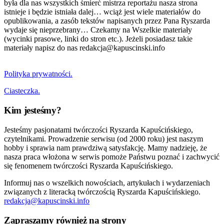
była dla nas wszystkich śmierć mistrza reportażu nasza strona
istnieje i będzie istniała dalej… wciąż jest wiele materiałów do
opublikowania, a zasób tekstów napisanych przez Pana Ryszarda
wydaje się nieprzebrany… Czekamy na Wszelkie materiały
(wycinki prasowe, linki do stron etc.). Jeżeli posiadasz takie
materiały napisz do nas redakcja@kapuscinski.info
Polityka prywatności.
Ciasteczka.
Kim jesteśmy?
Jesteśmy pasjonatami twórczości Ryszarda Kapuścińskiego,
czytelnikami. Prowadzenie serwisu (od 2000 roku) jest naszym
hobby i sprawia nam prawdziwą satysfakcję. Mamy nadzieję, że
nasza praca włożona w serwis pomoże Państwu poznać i zachwycić
się fenomenem twórczości Ryszarda Kapuścińskiego.
Informuj nas o wszelkich nowościach, artykułach i wydarzeniach
związanych z literacką twórczością Ryszarda Kapuścińskiego.
redakcja@kapuscinski.info
Zapraszamy również na strony