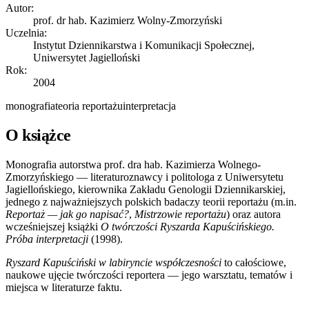
Autor:
prof. dr hab. Kazimierz Wolny-Zmorzyński
Uczelnia:
Instytut Dziennikarstwa i Komunikacji Społecznej,
Uniwersytet Jagielloński
Rok:
2004
monografia
teoria reportażu
interpretacja
O książce
Monografia autorstwa prof. dra hab. Kazimierza Wolnego-
Zmorzyńskiego — literaturoznawcy i politologa z Uniwersytetu
Jagiellońskiego, kierownika Zakładu Genologii Dziennikarskiej,
jednego z najważniejszych polskich badaczy teorii reportażu (m.in.
Reportaż — jak go napisać?
,
Mistrzowie reportażu
) oraz autora
wcześniejszej książki
O twórczości Ryszarda Kapuścińskiego.
Próba interpretacji
(1998).
Ryszard Kapuściński w labiryncie współczesności
to całościowe,
naukowe ujęcie twórczości reportera — jego warsztatu, tematów i
miejsca w literaturze faktu.