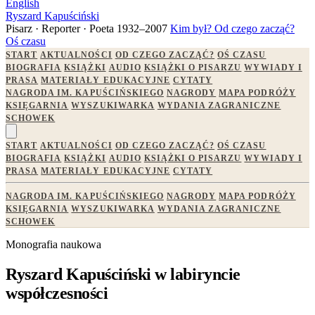
English
Ryszard Kapuściński
Pisarz · Reporter · Poeta
1932–2007
Kim był?
Od czego zacząć?
Oś czasu
START
AKTUALNOŚCI
OD CZEGO ZACZĄĆ?
OŚ CZASU
BIOGRAFIA
KSIĄŻKI
AUDIO
KSIĄŻKI O PISARZU
WYWIADY I
PRASA
MATERIAŁY EDUKACYJNE
CYTATY
NAGRODA IM. KAPUŚCIŃSKIEGO
NAGRODY
MAPA PODRÓŻY
KSIĘGARNIA
WYSZUKIWARKA
WYDANIA ZAGRANICZNE
SCHOWEK
START
AKTUALNOŚCI
OD CZEGO ZACZĄĆ?
OŚ CZASU
BIOGRAFIA
KSIĄŻKI
AUDIO
KSIĄŻKI O PISARZU
WYWIADY I
PRASA
MATERIAŁY EDUKACYJNE
CYTATY
NAGRODA IM. KAPUŚCIŃSKIEGO
NAGRODY
MAPA PODRÓŻY
KSIĘGARNIA
WYSZUKIWARKA
WYDANIA ZAGRANICZNE
SCHOWEK
Monografia naukowa
Ryszard Kapuściński w labiryncie
współczesności