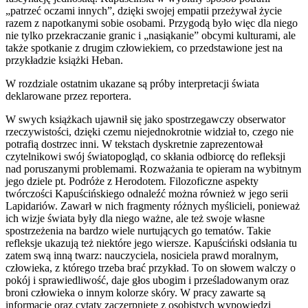
„patrzeć oczami innych”, dzięki swojej empatii przeżywał życie
razem z napotkanymi sobie osobami. Przygodą było więc dla niego
nie tylko przekraczanie granic i „nasiąkanie” obcymi kulturami, ale
także spotkanie z drugim człowiekiem, co przedstawione jest na
przykładzie książki Heban.
W rozdziale ostatnim ukazane są próby interpretacji świata
deklarowane przez reportera.
W swych książkach ujawnił się jako spostrzegawczy obserwator
rzeczywistości, dzięki czemu niejednokrotnie widział to, czego nie
potrafią dostrzec inni. W tekstach dyskretnie zaprezentował
czytelnikowi swój światopogląd, co skłania odbiorcę do refleksji
nad poruszanymi problemami. Rozważania te opieram na wybitnym
jego dziele pt. Podróże z Herodotem. Filozoficzne aspekty
twórczości Kapuścińskiego odnaleźć można również w jego serii
Lapidariów. Zawarł w nich fragmenty różnych myślicieli, ponieważ
ich wizje świata były dla niego ważne, ale też swoje własne
spostrzeżenia na bardzo wiele nurtujących go tematów. Takie
refleksje ukazują też niektóre jego wiersze. Kapuściński odsłania tu
zatem swą inną twarz: nauczyciela, nosiciela prawd moralnym,
człowieka, z którego trzeba brać przykład. To on słowem walczy o
pokój i sprawiedliwość, daje głos ubogim i prześladowanym oraz
broni człowieka o innym kolorze skóry. W pracy zawarte są
informacje oraz cytaty zaczerpnięte z osobistych wypowiedzi