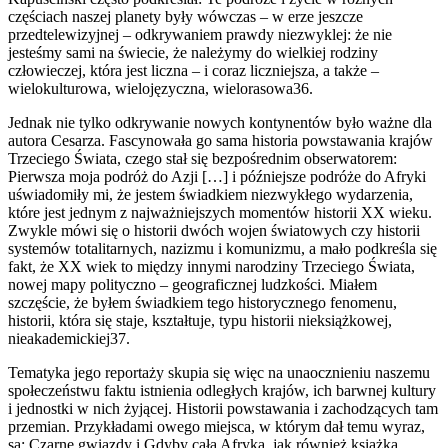
częściach naszej planety były wówczas – w erze jeszcze
przedtelewizyjnej – odkrywaniem prawdy niezwyklej: że nie
jesteśmy sami na świecie, że należymy do wielkiej rodziny
człowieczej, która jest liczna – i coraz liczniejsza, a także –
wielokulturowa, wielojęzyczna, wielorasowa36.
Jednak nie tylko odkrywanie nowych kontynentów było ważne dla
autora Cesarza. Fascynowała go sama historia powstawania krajów
Trzeciego Świata, czego stał się bezpośrednim obserwatorem:
Pierwsza moja podróż do Azji […] i późniejsze podróże do Afryki
uświadomiły mi, że jestem świadkiem niezwykłego wydarzenia,
które jest jednym z najważniejszych momentów historii XX wieku.
Zwykle mówi się o historii dwóch wojen światowych czy historii
systemów totalitarnych, nazizmu i komunizmu, a mało podkreśla się
fakt, że XX wiek to między innymi narodziny Trzeciego Świata,
nowej mapy polityczno – geograficznej ludzkości. Miałem
szczęście, że byłem świadkiem tego historycznego fenomenu,
historii, która się staje, kształtuje, typu historii nieksiążkowej,
nieakademickiej37.
Tematyka jego reportaży skupia się więc na unaocznieniu naszemu
społeczeństwu faktu istnienia odległych krajów, ich barwnej kultury
i jednostki w nich żyjącej. Historii powstawania i zachodzących tam
przemian. Przykładami owego miejsca, w którym dał temu wyraz,
są: Czarne gwiazdy i Gdyby cała Afryka, jak również książka