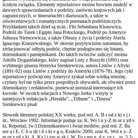
ścisłym związku. Elementy reportażowe można bowiem znaleźć w
dawnych sprawozdaniach z podróży, zarówno krajowych jak i
zagranicznych, w itinerariach6 i diariuszach, a także w
oświeceniowych i romantycznych poematach podróżniczych.
Przykładami takich dzieł są m.in.: Flis Sebastiana Klonowica,
Podróż do Turek i Egiptu Jana Potockiego, Podróż po Ameryce
Juliusza Niemcewicza, a także Obrazy z życia i podróży Józefa
Ignacego Kraszewskiego. W okresie pozytywizmu natomiast, by
zrelacjonować odbytą podróż, chętnie posługiwano się listami,
dziennikami i pamiętnikami. Do takich twórców zaliczyć można
Adolfa Dygasińskiego, który napisał Listy z Brazylii (1891) oraz
wybitnego pisarza Henryka Sienkiewicza, autora Listów z Afryki
(1891-92) oraz Listów z podróży do Ameryki (1876-78). Jego cykl
reportażowy poświęcony Ameryce zyskał sobie wielką renomę,
czytany był nie tylko przez pospolitych obywateli, ale również przez
dziennikarzy i redaktorów, ponieważ poruszał interesujące ich
kwestie. W swoich relacjach z Nowego Jorku i wizyty w
tamtejszych redakcjach „Heralda”, „Tribune” i „Timesa”
Sienkiewicz pisał:
Słownik literatury polskiej XX wieku, pod red. A. B r od z ki e j i
in., Wrocław 1992. Informacje podaje za: K. Wo l n y-Z m or z yń s
ki, Reportaż, [w:] Dziennikarstwo i świat mediów, pod red. Z. Ba
uer a i E. C h u dz i ń s ki e g o, Kraków 2000, oraz K. Wol n y- Z
m or z yń s ki, A. Ka l i sze w sk i, W. Fu r ma n, d z. cy t ., ss. 5 2-