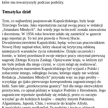
które mu towarzyszyły podczas podróży.
Tematyka dzieł
Tym, co najbardziej pasjonowało Kapuścińskiego, były kraje
Trzeciego Świata. Jako reportażysta zaczął swoją pracę w redakcji
„Sztandaru Młodych”. Już wtedy jego twórczość została zauważona
i doceniona. W 1956 roku bowiem udało się zamieścić w gazecie
jego reportaż pt. To też jest prawda o Nowej Hucie.
Dwudziestoczteroletni Kapuściński, będąc wówczas pracownikiem
Nowej Huty napisał tekst, który okazał się krytyczną odsłoną
tamtejszych warunków życia robotników. Dzięki szczerości i
formie, w której przedstawił swoje miejsce pracy otrzymał pierwszą
nagrodę Złotego Krzyża Zasługi. Opisywanie kraju, w którym żył
nie było jednak dla niego czymś, w czym mógł się realizować.
Największym marzeniem Kapuścińskiego był wyjazd z Polski i
zobaczenie innego, odległego świata, którego nigdy nie widział.
Redakcja „Sztandaru Młodych” przystała więc na jego prośby –
wysyłając go (jako pierwszego korespondenta zagranicznego) do
Indii. Sam fakt „przekroczenia granicy” był dla niego niezwykłym
przeżyciem, co opisał później w książce Podróże z Herodotem. Jego
zagraniczne reportaże spodobały się redakcji, przez co zaczęto
wysyłać go do kolejnych krajów – między innymi Pakistanu,
Afganistanu, Japonii, Chin, i wreszcie do krajów Afryki.
Kapuściński często podkreślał: Te podróże i życie w różnych