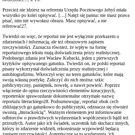
Przecież nie idziesz na referenta Urzędu Pocztowego żebyś miała
wszystko po kolei opisywać. […] Natęż się panna: nie masz prawa
pisać, nim nie wywołasz obrazu. Masz opisywać, a nie
referować27.
Twierdzi on więc, że reportaż nie jest wyłącznie przekazem o
zdarzeniach i informacją, ale też obrazowym zapisem
rzeczywistości. Zaznacza również, że wpływ na formę
reportażowego tekstu mają doświadczenia prozy realistycznej.
Podobnego zdania jest Wacław Kubacki, jeden z pierwszych
krytyków opisywanego gatunku. Twierdzi on, że polski reportaż
pisany wykorzystał doświadczenia prozy realistycznej i
autobiografizmu. Wkroczył więc na teren gatunków, które mają
swoją własną poetykę. Zaliczyć do nich można: szkic
publicystyczny, pamiętnik, nowelę, a nawet powieść. Poprzez
włączenie do opisu rzeczywistości elementów kreacyjnych,
reporterskie sprawozdanie dokumentalne otrzymało nazwę
reportażu literackiego28. Podsumowując, reportaż obok cech
zbliżających go gatunkowo do publicystyki, odznacza się również
swoistą „literackością”. Ważnym elementem jest informowanie
odbiorców o prawdziwych wydarzeniach współczesnych bądź też
przeszłych. Autor jako ich świadek, uczestnik lub słuchacz innych,
którzy to zdarzenie widzieli, rekonstruuje wypowiedź będącą
zapisem rzeczywistości. Autentyczne są tu wydarzenia, ich