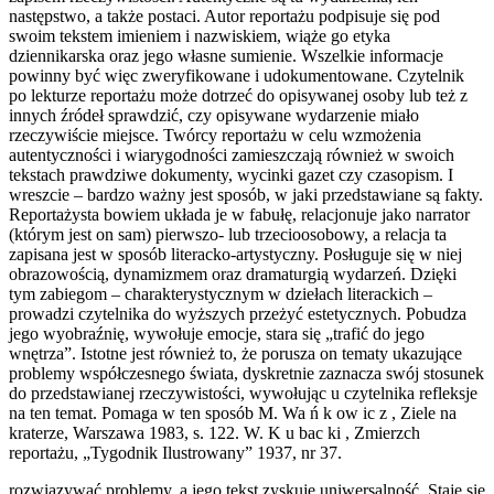
następstwo, a także postaci. Autor reportażu podpisuje się pod
swoim tekstem imieniem i nazwiskiem, wiąże go etyka
dziennikarska oraz jego własne sumienie. Wszelkie informacje
powinny być więc zweryfikowane i udokumentowane. Czytelnik
po lekturze reportażu może dotrzeć do opisywanej osoby lub też z
innych źródeł sprawdzić, czy opisywane wydarzenie miało
rzeczywiście miejsce. Twórcy reportażu w celu wzmożenia
autentyczności i wiarygodności zamieszczają również w swoich
tekstach prawdziwe dokumenty, wycinki gazet czy czasopism. I
wreszcie – bardzo ważny jest sposób, w jaki przedstawiane są fakty.
Reportażysta bowiem układa je w fabułę, relacjonuje jako narrator
(którym jest on sam) pierwszo- lub trzecioosobowy, a relacja ta
zapisana jest w sposób literacko-artystyczny. Posługuje się w niej
obrazowością, dynamizmem oraz dramaturgią wydarzeń. Dzięki
tym zabiegom – charakterystycznym w dziełach literackich –
prowadzi czytelnika do wyższych przeżyć estetycznych. Pobudza
jego wyobraźnię, wywołuje emocje, stara się „trafić do jego
wnętrza”. Istotne jest również to, że porusza on tematy ukazujące
problemy współczesnego świata, dyskretnie zaznacza swój stosunek
do przedstawianej rzeczywistości, wywołując u czytelnika refleksje
na ten temat. Pomaga w ten sposób M. Wa ń k ow ic z , Ziele na
kraterze, Warszawa 1983, s. 122. W. K u bac ki , Zmierzch
reportażu, „Tygodnik Ilustrowany” 1937, nr 37.
rozwiązywać problemy, a jego tekst zyskuje uniwersalność. Staje się