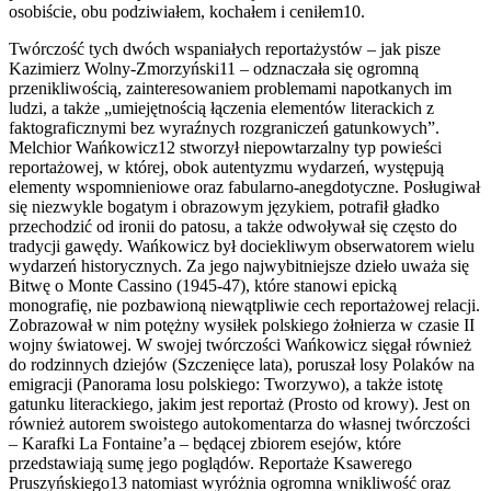
osobiście, obu podziwiałem, kochałem i ceniłem10.
Twórczość tych dwóch wspaniałych reportażystów – jak pisze
Kazimierz Wolny-Zmorzyński11 – odznaczała się ogromną
przenikliwością, zainteresowaniem problemami napotkanych im
ludzi, a także „umiejętnością łączenia elementów literackich z
faktograficznymi bez wyraźnych rozgraniczeń gatunkowych”.
Melchior Wańkowicz12 stworzył niepowtarzalny typ powieści
reportażowej, w której, obok autentyzmu wydarzeń, występują
elementy wspomnieniowe oraz fabularno-anegdotyczne. Posługiwał
się niezwykle bogatym i obrazowym językiem, potrafił gładko
przechodzić od ironii do patosu, a także odwoływał się często do
tradycji gawędy. Wańkowicz był dociekliwym obserwatorem wielu
wydarzeń historycznych. Za jego najwybitniejsze dzieło uważa się
Bitwę o Monte Cassino (1945-47), które stanowi epicką
monografię, nie pozbawioną niewątpliwie cech reportażowej relacji.
Zobrazował w nim potężny wysiłek polskiego żołnierza w czasie II
wojny światowej. W swojej twórczości Wańkowicz sięgał również
do rodzinnych dziejów (Szczenięce lata), poruszał losy Polaków na
emigracji (Panorama losu polskiego: Tworzywo), a także istotę
gatunku literackiego, jakim jest reportaż (Prosto od krowy). Jest on
również autorem swoistego autokomentarza do własnej twórczości
– Karafki La Fontaine’a – będącej zbiorem esejów, które
przedstawiają sumę jego poglądów. Reportaże Ksawerego
Pruszyńskiego13 natomiast wyróżnia ogromna wnikliwość oraz