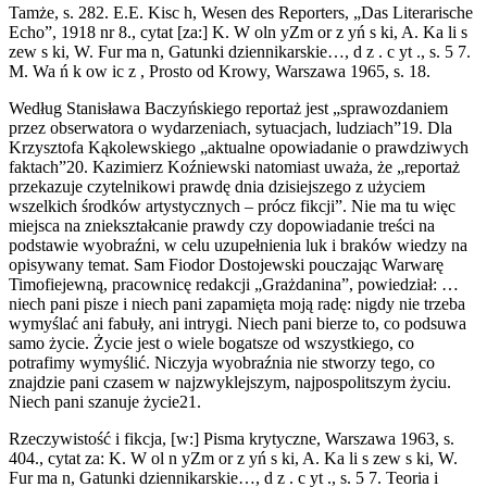
Tamże, s. 282. E.E. Kisc h, Wesen des Reporters, „Das Literarische
Echo”, 1918 nr 8., cytat [za:] K. W oln yZm or z yń s ki, A. Ka li s
zew s ki, W. Fur ma n, Gatunki dziennikarskie…, d z . c yt ., s. 5 7.
M. Wa ń k ow ic z , Prosto od Krowy, Warszawa 1965, s. 18.
Według Stanisława Baczyńskiego reportaż jest „sprawozdaniem
przez obserwatora o wydarzeniach, sytuacjach, ludziach”19. Dla
Krzysztofa Kąkolewskiego „aktualne opowiadanie o prawdziwych
faktach”20. Kazimierz Koźniewski natomiast uważa, że „reportaż
przekazuje czytelnikowi prawdę dnia dzisiejszego z użyciem
wszelkich środków artystycznych – prócz fikcji”. Nie ma tu więc
miejsca na zniekształcanie prawdy czy dopowiadanie treści na
podstawie wyobraźni, w celu uzupełnienia luk i braków wiedzy na
opisywany temat. Sam Fiodor Dostojewski pouczając Warwarę
Timofiejewną, pracownicę redakcji „Grażdanina”, powiedział: …
niech pani pisze i niech pani zapamięta moją radę: nigdy nie trzeba
wymyślać ani fabuły, ani intrygi. Niech pani bierze to, co podsuwa
samo życie. Życie jest o wiele bogatsze od wszystkiego, co
potrafimy wymyślić. Niczyja wyobraźnia nie stworzy tego, co
znajdzie pani czasem w najzwyklejszym, najpospolitszym życiu.
Niech pani szanuje życie21.
Rzeczywistość i fikcja, [w:] Pisma krytyczne, Warszawa 1963, s.
404., cytat za: K. W ol n yZm or z yń s ki, A. Ka li s zew s ki, W.
Fur ma n, Gatunki dziennikarskie…, d z . c yt ., s. 5 7. Teoria i