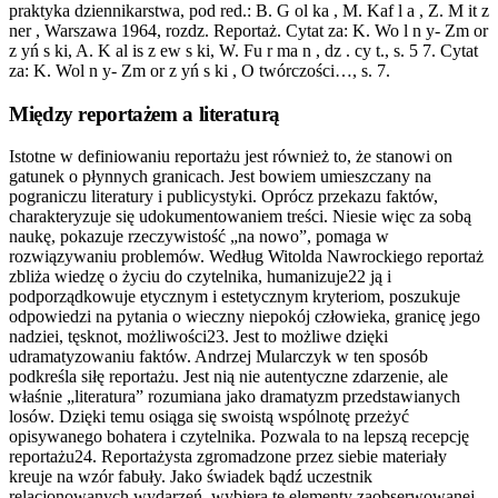
praktyka dziennikarstwa, pod red.: B. G ol ka , M. Kaf l a , Z. M it z
ner , Warszawa 1964, rozdz. Reportaż. Cytat za: K. Wo l n y- Zm or
z yń s ki, A. K al is z ew s ki, W. Fu r ma n , dz . cy t., s. 5 7. Cytat
za: K. Wol n y- Zm or z yń s ki , O twórczości…, s. 7.
Między reportażem a literaturą
Istotne w definiowaniu reportażu jest również to, że stanowi on
gatunek o płynnych granicach. Jest bowiem umieszczany na
pograniczu literatury i publicystyki. Oprócz przekazu faktów,
charakteryzuje się udokumentowaniem treści. Niesie więc za sobą
naukę, pokazuje rzeczywistość „na nowo”, pomaga w
rozwiązywaniu problemów. Według Witolda Nawrockiego reportaż
zbliża wiedzę o życiu do czytelnika, humanizuje22 ją i
podporządkowuje etycznym i estetycznym kryteriom, poszukuje
odpowiedzi na pytania o wieczny niepokój człowieka, granicę jego
nadziei, tęsknot, możliwości23. Jest to możliwe dzięki
udramatyzowaniu faktów. Andrzej Mularczyk w ten sposób
podkreśla siłę reportażu. Jest nią nie autentyczne zdarzenie, ale
właśnie „literatura” rozumiana jako dramatyzm przedstawianych
losów. Dzięki temu osiąga się swoistą wspólnotę przeżyć
opisywanego bohatera i czytelnika. Pozwala to na lepszą recepcję
reportażu24. Reportażysta zgromadzone przez siebie materiały
kreuje na wzór fabuły. Jako świadek bądź uczestnik
relacjonowanych wydarzeń, wybiera te elementy zaobserwowanej