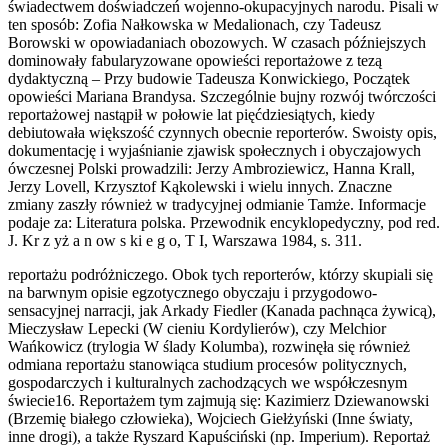
świadectwem doświadczeń wojenno-okupacyjnych narodu. Pisali w
ten sposób: Zofia Nałkowska w Medalionach, czy Tadeusz
Borowski w opowiadaniach obozowych. W czasach późniejszych
dominowały fabularyzowane opowieści reportażowe z tezą
dydaktyczną – Przy budowie Tadeusza Konwickiego, Początek
opowieści Mariana Brandysa. Szczególnie bujny rozwój twórczości
reportażowej nastąpił w połowie lat pięćdziesiątych, kiedy
debiutowała większość czynnych obecnie reporterów. Swoisty opis,
dokumentację i wyjaśnianie zjawisk społecznych i obyczajowych
ówczesnej Polski prowadzili: Jerzy Ambroziewicz, Hanna Krall,
Jerzy Lovell, Krzysztof Kąkolewski i wielu innych. Znaczne
zmiany zaszły również w tradycyjnej odmianie Tamże. Informacje
podaje za: Literatura polska. Przewodnik encyklopedyczny, pod red.
J. Kr z yż a n ow s ki e g o, T I, Warszawa 1984, s. 311.
reportażu podróżniczego. Obok tych reporterów, którzy skupiali się
na barwnym opisie egzotycznego obyczaju i przygodowo-
sensacyjnej narracji, jak Arkady Fiedler (Kanada pachnąca żywicą),
Mieczysław Lepecki (W cieniu Kordylierów), czy Melchior
Wańkowicz (trylogia W ślady Kolumba), rozwinęła się również
odmiana reportażu stanowiąca studium procesów politycznych,
gospodarczych i kulturalnych zachodzących we współczesnym
świecie16. Reportażem tym zajmują się: Kazimierz Dziewanowski
(Brzemię białego człowieka), Wojciech Giełżyński (Inne światy,
inne drogi), a także Ryszard Kapuściński (np. Imperium). Reportaż