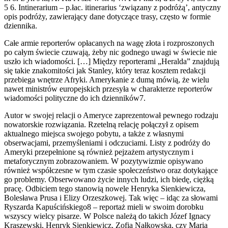
5 6. Intinerarium – p.łac. itinerarius ‘związany z podróżą’, antyczny
opis podróży, zawierający dane dotyczące trasy, często w formie
dziennika.
Całe armie reporterów opłacanych na wagę złota i rozproszonych
po całym świecie czuwają, żeby nic godnego uwagi w świecie nie
uszło ich wiadomości. […] Między reporterami „Heralda” znajdują
się takie znakomitości jak Stanley, który teraz kosztem redakcji
przebiega wnętrze Afryki. Amerykanie z dumą mówią, że wielu
nawet ministrów europejskich przesyła w charakterze reporterów
wiadomości polityczne do ich dzienników7.
Autor w swojej relacji o Ameryce zaprezentował pewnego rodzaju
nowatorskie rozwiązania. Rzetelną relację połączył z opisem
aktualnego miejsca swojego pobytu, a także z własnymi
obserwacjami, przemyśleniami i odczuciami. Listy z podróży do
Ameryki przepełnione są również pejzażem artystycznym i
metaforycznym zobrazowaniem. W pozytywizmie opisywano
również współczesne w tym czasie społeczeństwo oraz dotykające
go problemy. Obserwowano życie innych ludzi, ich biedę, ciężką
pracę. Odbiciem tego stanowią nowele Henryka Sienkiewicza,
Bolesława Prusa i Elizy Orzeszkowej. Tak więc – idąc za słowami
Ryszarda Kapuścińskiego8 – reportaż mieli w swoim dorobku
wszyscy wielcy pisarze. W Polsce należą do takich Józef Ignacy
Kraszewski, Henryk Sienkiewicz, Zofia Nałkowska, czy Maria