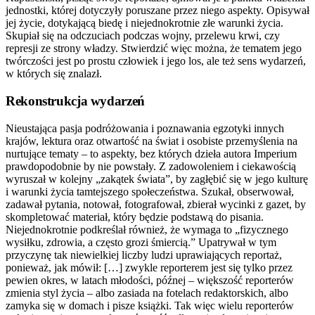
jednostki, której dotyczyły poruszane przez niego aspekty. Opisywał
jej życie, dotykającą biedę i niejednokrotnie złe warunki życia.
Skupiał się na odczuciach podczas wojny, przelewu krwi, czy
represji ze strony władzy. Stwierdzić więc można, że tematem jego
twórczości jest po prostu człowiek i jego los, ale też sens wydarzeń,
w których się znalazł.
Rekonstrukcja wydarzeń
Nieustająca pasja podróżowania i poznawania egzotyki innych
krajów, lektura oraz otwartość na świat i osobiste przemyślenia na
nurtujące tematy – to aspekty, bez których dzieła autora Imperium
prawdopodobnie by nie powstały. Z zadowoleniem i ciekawością
wyruszał w kolejny „zakątek świata”, by zagłębić się w jego kulturę
i warunki życia tamtejszego społeczeństwa. Szukał, obserwował,
zadawał pytania, notował, fotografował, zbierał wycinki z gazet, by
skompletować materiał, który będzie podstawą do pisania.
Niejednokrotnie podkreślał również, że wymaga to „fizycznego
wysiłku, zdrowia, a często grozi śmiercią.” Upatrywał w tym
przyczynę tak niewielkiej liczby ludzi uprawiających reportaż,
ponieważ, jak mówił: […] zwykle reporterem jest się tylko przez
pewien okres, w latach młodości, późnej – większość reporterów
zmienia styl życia – albo zasiada na fotelach redaktorskich, albo
zamyka się w domach i pisze książki. Tak więc wielu reporterów