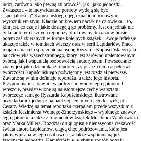
ludzi, zarówno jako pewną zbiorowość, jak i jako jednostki.
Zwłaszcza – te indywidualne portrety wydają się być
„specjalnością” Kapuścińskiego, jego znakiem firmowym,
wyróżnikiem stylu. Kładzie on bowiem nacisk na człowieka – to,
kim jest, co czuje i jakie dosięgają go problemy. Jest on jednak nie
tylko autorem licznych reportaży, drukowanych zrazu w prasie,
potem zaś zbieranych w formie kolejnych książek – swoje refleksje
ukazuje także w tomikach wierszy oraz w serii Lapidariów. Praca
moja ma na celu spojrzenie na osobę Ryszarda Kapuścińskiego jako
na człowieka wszechstronnego, który jest zarówno utalentowanym
twórcą, jak i wspaniałą osobowością i autorytetem. Powszechnie
znany jest jako dziennikarz, reporter czy pisarz i temu aspektowi
twórczości Kapuścińskiego poświęcony jest rozdział pierwszy.
Zawarte są w nim definicje reportażu, a także jego historia.
Przypomniani są dawni i współcześni twórcy tego gatunku. I
wreszcie, przedstawione są najistotniejsze cechy warsztatu
twórczego samego Ryszarda Kapuścińskiego, ilustrowane
przykładami z jednej z najbardziej cenionych jego książek, pt.
Cesarz. Wiedzę na temat reportażu czerpałam przede wszystkim z
książek Kazimierza Wolnego-Zmorzyńskiego – wybitnego znawcy
tego gatunku, a także z fragmentów książek Melchiora Wańkowicza
oraz Marka Millera. Rozdział drugi opisuje nienasyconą ciekawość
świata autora Lapidariów, ciągłą chęć podróżowania, która jest
jakby wpisana w jego osobowość, a także wspomnianą już
fascynację jednostką. Kapuściński w wybitny sposób potrafił