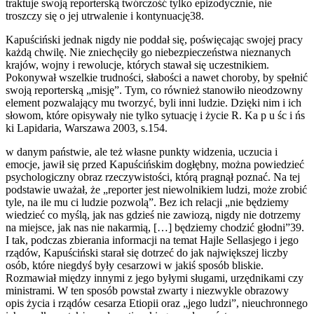
traktuje swoją reporterską twórczość tylko epizodycznie, nie
troszczy się o jej utrwalenie i kontynuację38.
Kapuściński jednak nigdy nie poddał się, poświęcając swojej pracy
każdą chwilę. Nie zniechęciły go niebezpieczeństwa nieznanych
krajów, wojny i rewolucje, których stawał się uczestnikiem.
Pokonywał wszelkie trudności, słabości a nawet choroby, by spełnić
swoją reporterską „misję”. Tym, co również stanowiło nieodzowny
element pozwalający mu tworzyć, byli inni ludzie. Dzięki nim i ich
słowom, które opisywały nie tylko sytuację i życie R. Ka p u śc i ńs
ki Lapidaria, Warszawa 2003, s.154.
w danym państwie, ale też własne punkty widzenia, uczucia i
emocje, jawił się przed Kapuścińskim dogłębny, można powiedzieć
psychologiczny obraz rzeczywistości, którą pragnął poznać. Na tej
podstawie uważał, że „reporter jest niewolnikiem ludzi, może zrobić
tyle, na ile mu ci ludzie pozwolą”. Bez ich relacji „nie będziemy
wiedzieć co myślą, jak nas gdzieś nie zawiozą, nigdy nie dotrzemy
na miejsce, jak nas nie nakarmią, […] będziemy chodzić głodni”39.
I tak, podczas zbierania informacji na temat Hajle Sellasjego i jego
rządów, Kapuściński starał się dotrzeć do jak największej liczby
osób, które niegdyś były cesarzowi w jakiś sposób bliskie.
Rozmawiał między innymi z jego byłymi sługami, urzędnikami czy
ministrami. W ten sposób powstał zwarty i niezwykle obrazowy
opis życia i rządów cesarza Etiopii oraz „jego ludzi”, nieuchronnego