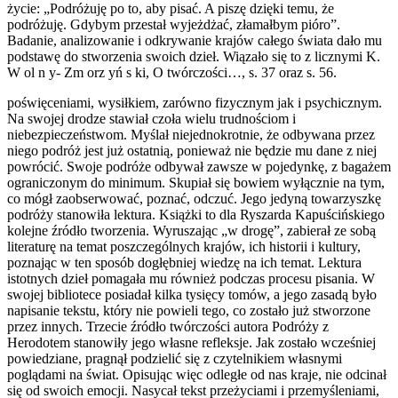
życie: „Podróżuję po to, aby pisać. A piszę dzięki temu, że
podróżuję. Gdybym przestał wyjeżdżać, złamałbym pióro”.
Badanie, analizowanie i odkrywanie krajów całego świata dało mu
podstawę do stworzenia swoich dzieł. Wiązało się to z licznymi K.
W ol n y- Zm orz yń s ki, O twórczości…, s. 37 oraz s. 56.
poświęceniami, wysiłkiem, zarówno fizycznym jak i psychicznym.
Na swojej drodze stawiał czoła wielu trudnościom i
niebezpieczeństwom. Myślał niejednokrotnie, że odbywana przez
niego podróż jest już ostatnią, ponieważ nie będzie mu dane z niej
powrócić. Swoje podróże odbywał zawsze w pojedynkę, z bagażem
ograniczonym do minimum. Skupiał się bowiem wyłącznie na tym,
co mógł zaobserwować, poznać, odczuć. Jego jedyną towarzyszkę
podróży stanowiła lektura. Książki to dla Ryszarda Kapuścińskiego
kolejne źródło tworzenia. Wyruszając „w drogę”, zabierał ze sobą
literaturę na temat poszczególnych krajów, ich historii i kultury,
poznając w ten sposób dogłębniej wiedzę na ich temat. Lektura
istotnych dzieł pomagała mu również podczas procesu pisania. W
swojej bibliotece posiadał kilka tysięcy tomów, a jego zasadą było
napisanie tekstu, który nie powieli tego, co zostało już stworzone
przez innych. Trzecie źródło twórczości autora Podróży z
Herodotem stanowiły jego własne refleksje. Jak zostało wcześniej
powiedziane, pragnął podzielić się z czytelnikiem własnymi
poglądami na świat. Opisując więc odległe od nas kraje, nie odcinał
się od swoich emocji. Nasycał tekst przeżyciami i przemyśleniami,