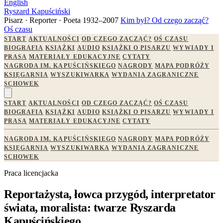
English
Ryszard Kapuściński
Pisarz · Reporter · Poeta
1932–2007
Kim był?
Od czego zacząć?
Oś czasu
START
AKTUALNOŚCI
OD CZEGO ZACZĄĆ?
OŚ CZASU
BIOGRAFIA
KSIĄŻKI
AUDIO
KSIĄŻKI O PISARZU
WYWIADY I
PRASA
MATERIAŁY EDUKACYJNE
CYTATY
NAGRODA IM. KAPUŚCIŃSKIEGO
NAGRODY
MAPA PODRÓŻY
KSIĘGARNIA
WYSZUKIWARKA
WYDANIA ZAGRANICZNE
SCHOWEK
START
AKTUALNOŚCI
OD CZEGO ZACZĄĆ?
OŚ CZASU
BIOGRAFIA
KSIĄŻKI
AUDIO
KSIĄŻKI O PISARZU
WYWIADY I
PRASA
MATERIAŁY EDUKACYJNE
CYTATY
NAGRODA IM. KAPUŚCIŃSKIEGO
NAGRODY
MAPA PODRÓŻY
KSIĘGARNIA
WYSZUKIWARKA
WYDANIA ZAGRANICZNE
SCHOWEK
Praca licencjacka
Reportażysta, łowca przygód, interpretator
świata, moralista: twarze Ryszarda
Kapuścińskiego