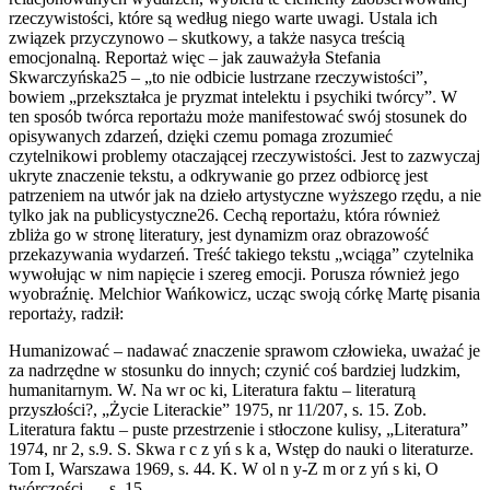
rzeczywistości, które są według niego warte uwagi. Ustala ich
związek przyczynowo – skutkowy, a także nasyca treścią
emocjonalną. Reportaż więc – jak zauważyła Stefania
Skwarczyńska25 – „to nie odbicie lustrzane rzeczywistości”,
bowiem „przekształca je pryzmat intelektu i psychiki twórcy”. W
ten sposób twórca reportażu może manifestować swój stosunek do
opisywanych zdarzeń, dzięki czemu pomaga zrozumieć
czytelnikowi problemy otaczającej rzeczywistości. Jest to zazwyczaj
ukryte znaczenie tekstu, a odkrywanie go przez odbiorcę jest
patrzeniem na utwór jak na dzieło artystyczne wyższego rzędu, a nie
tylko jak na publicystyczne26. Cechą reportażu, która również
zbliża go w stronę literatury, jest dynamizm oraz obrazowość
przekazywania wydarzeń. Treść takiego tekstu „wciąga” czytelnika
wywołując w nim napięcie i szereg emocji. Porusza również jego
wyobraźnię. Melchior Wańkowicz, ucząc swoją córkę Martę pisania
reportaży, radził:
Humanizować – nadawać znaczenie sprawom człowieka, uważać je
za nadrzędne w stosunku do innych; czynić coś bardziej ludzkim,
humanitarnym. W. Na wr oc ki, Literatura faktu – literaturą
przyszłości?, „Życie Literackie” 1975, nr 11/207, s. 15. Zob.
Literatura faktu – puste przestrzenie i stłoczone kulisy, „Literatura”
1974, nr 2, s.9. S. Skwa r c z yń s k a, Wstęp do nauki o literaturze.
Tom I, Warszawa 1969, s. 44. K. W ol n y-Z m or z yń s ki, O
twórczości…, s. 15.