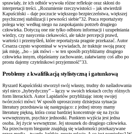
sprawiały, że ich odbiór wywoła różne refleksje oraz skłoni do
interpretacji treści. „Rozumienie rzeczywistości – jak stwierdził
Kapuściński – daje poczucie większego bezpieczeństwa, większej
psychicznej stabilizacji i pewności siebie”32. Praca reportażysty
polega więc według niego na zaspokajaniu potrzeb drugiego
człowieka. Dotyczą one nie tylko odbioru informacji i uzupełniania
wiedzy, czy nasycenia ciekawości, ale także percepcji prawd,
wartości i przemyśleń, które reportażysta pragnie przekazać. Autor
Cesarza często wspominał w wywiadach, że traktuje swoją pracę
jak misję, „bo – jak mówi – w ten sposób przybliżamy drugiego
człowieka innym, objaśniamy zachowanie, załatwiamy coś albo po
prostu dajemy czytelnikowi przyjemność"33.
Problemy z kwalifikacją stylistyczną i gatunkową
Ryszard Kapuściński stworzył swój własny, trudny do naśladowania
styl nieco „hybrydyczny” – łączy w swoich tekstach cechy różnych
form literackich. Autor Lapidariów przybliżając istotę swojej
twórczości mówi: W sposób uproszczony dzisiejsza sytuacja
literatury przedstawia się następująco: z jednej strony mamy
literaturę piękną, która coraz bardziej koncentruje się na życiu
wewnętrznym, psychice jednostki. Punktem wyjścia jest jedna
osoba. Jej życie wewnętrzne. Jej stosunek do drugiego człowieka.
Na przeciwnym biegunie znajdują się wiadomości przekazywane
przez media – twarde, krótkie, proste relacje. A co jest pomiędzy? W