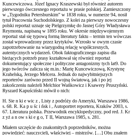
Kuncewiczowa. Józef Ignacy Kraszewski był również autorem
pierwszego ówczesnego reportażu w prasie polskiej. Zamieszczony
w „Tygodniku Petersburskim” w 1838 roku, w numerze 94, nosił
tytuł Pracownia Suchodolskiego. Z kolei za pierwszy nowoczesny
polski reportaż uznaje się Pielgrzymkę do Jasnej Góry Władysława
Reymonta, napisaną w 1895 roku. W okresie międzywojennym
reportaż stał się typową formą literatury faktu – termin ten wówczas
został wprowadzony przez krytyków. Wzrosło w owym czasie
zapotrzebowanie na wiarygodną relację współczesnych,
autentycznych wydarzeń. Obok faktograficznego zapisu dla
bieżących potrzeb prasy kształtował się również reportaż
dokumentujący społeczne i polityczne antagonizmy tych lat9. Do
jego twórców zalicza się m.in.: Marię Kuncewiczową, Krystynę
Krahelską, Jerzego Melcera. Jednak do najwybitniejszych
reporterów zarówno przed II wojną światową, jak i po jej
zakończeniu należeli Melchior Wańkowicz i Ksawery Pruszyński.
Ryszard Kapuściński mówił o nich:
H. Sie n ki e wic z , Listy z podróży do Ameryki, Warszawa 1986,
s. 68. R. Ka p u śc i ńsk i , Autoportret reportera, Kraków 2003, s.
67. Literatura polska. Przewodnik encyklopedyczny, pod red. J. Kr
z yż a n ow s ki e g o, T II, Warszawa 1985, s. 281.
Miałem szczęście do znakomitych poprzedników, można
powiedzieć: nauczycieli, właściwiej – mistrzów. […] Obu znałem