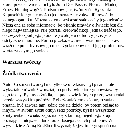
której przedstawicielami byli: John Dos Passos, Norman Mailer,
Ernest Hemingway35. Podsumowując, twórczości Ryszarda
Kapuścińskiego nie można jednoznacznie zakwalifikować do
jednego gatunku. Można jedynie wskazać stałe cechy jego tekstów.
Niosą one ze sobą informację, bo pisanie prawdy o świecie jest dla
niego najważniejsze. Nie potrafił kreować fikcji, jednak treść tego,
co „wyszło spod jego pióra” wywołuje u odbiorcy przeżycia
estetyczne i moralne. Forma przekazywanych wiadomości sprawia
wrażenie ponadczasowego opisu życia człowieka i jego problemów
w otaczającym go świecie.
Warsztat twórczy
Źródła tworzenia
Autor Cesarza stworzył nie tylko swój własny styl pisania, ale
wykształcił również warsztat, na podstawie którego powstawały
jego teksty. Pytany o źródła, na podstawie których pisze, wymieniał
przede wszystkim podróże. Był człowiekiem ciekawym świata,
pragnął być zawsze tam, gdzie coś się dzieje, by potem opisać to
innym. W swoim życiu odbył setki podróży, był na wszystkich
kontynentach świata, zapoznał się z kulturą niejednego kraju,
poznając tamtejszych ludzi oraz dosięgające ich problemy. W
wywiadzie z Aliną Ert-Eberdt wyznał, że jest to jego sposób na