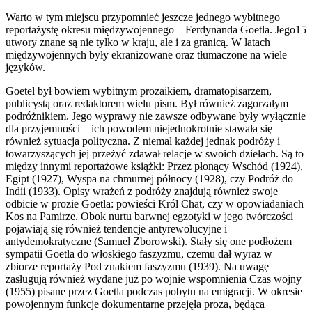
Warto w tym miejscu przypomnieć jeszcze jednego wybitnego
reportażystę okresu międzywojennego – Ferdynanda Goetla. Jego15
utwory znane są nie tylko w kraju, ale i za granicą. W latach
międzywojennych były ekranizowane oraz tłumaczone na wiele
języków.
Goetel był bowiem wybitnym prozaikiem, dramatopisarzem,
publicystą oraz redaktorem wielu pism. Był również zagorzałym
podróżnikiem. Jego wyprawy nie zawsze odbywane były wyłącznie
dla przyjemności – ich powodem niejednokrotnie stawała się
również sytuacja polityczna. Z niemal każdej jednak podróży i
towarzyszących jej przeżyć zdawał relacje w swoich dziełach. Są to
między innymi reportażowe książki: Przez płonący Wschód (1924),
Egipt (1927), Wyspa na chmurnej północy (1928), czy Podróż do
Indii (1933). Opisy wrażeń z podróży znajdują również swoje
odbicie w prozie Goetla: powieści Król Chat, czy w opowiadaniach
Kos na Pamirze. Obok nurtu barwnej egzotyki w jego twórczości
pojawiają się również tendencje antyrewolucyjne i
antydemokratyczne (Samuel Zborowski). Stały się one podłożem
sympatii Goetla do włoskiego faszyzmu, czemu dał wyraz w
zbiorze reportaży Pod znakiem faszyzmu (1939). Na uwagę
zasługują również wydane już po wojnie wspomnienia Czas wojny
(1955) pisane przez Goetla podczas pobytu na emigracji. W okresie
powojennym funkcje dokumentarne przejęła proza, będąca