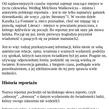
Od najdawniejszych czasów reportaż zajmuje znaczące miejsce w
życiu człowieka. Według Melchiora Wańkowicza – mistrza i
autorytetu polskiego reportażu – jest to nie tylko najstarszy gatunek
dziennikarski, ale wręcz „ojciec literatury”1. W swoim dziele
Karafka La Fontaine’a, nieco przesadnie, choć nie mijając się z
prawdą, napisał: Literaci – miejsce w poważaniu praszczura, z
którego lędźwiście się poczęli. Bo reportaż jest tak stary jak mowa
ludzka. Począł się już, kiedy pierwszy troglodyta przyniósł
wiadomość o pasących się na polanie mamutach2.
Jest to więc rodzaj przekazywanej informacji, która niesie ze sobą
autentyczne relacje, opisy, wrażenia z ważnych wydarzeń, podróży
czy spotkań, których naocznym świadkiem był jej autor. Pragnie on,
używając odpowiedniej formy, podzielić się swoją wiedzą ze
światem. Konwencja gatunku, z biegiem czasu, podlegała wielu
przeobrażeniom, a jej zdefiniowanie do tej pory sprawia wiele
trudności.
Historia reportażu
Nazwa reportaż pochodzi od łacińskiego słowa reporto, czyli
„odnoszę”, „donoszę” o danym wydarzeniu do świadomości ludzi,
którzy owego zdarzenia nie widzieli3.