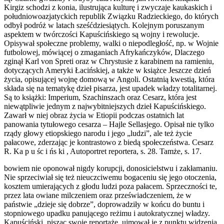
Kirgiz schodzi z konia, ilustrująca kulturę i zwyczaje kaukaskich i
południowoazjatyckich republik Związku Radzieckiego, do których
odbył podróż w latach sześćdziesiątych. Kolejnym poruszanym
aspektem w twórczości Kapuścińskiego są wojny i rewolucje.
Opisywał społeczne problemy, walki o niepodległość, np. w Wojnie
futbolowej, mówiącej o zmaganiach Afrykańczyków, Dlaczego
zginął Karl von Spreti oraz w Chrystusie z karabinem na ramieniu,
dotyczących Ameryki Łacińskiej, a także w książce Jeszcze dzień
życia, opisującej wojnę domową w Angoli. Ostatnią kwestią, która
składa się na tematykę dzieł pisarza, jest upadek władzy totalitarnej.
Są to książki: Imperium, Szachinszach oraz Cesarz, która jest
niewątpliwie jednym z najwybitniejszych dzieł Kapuścińskiego.
Zawarł w niej obraz życia w Etiopii podczas ostatnich lat
panowania tytułowego cesarza – Hajle Sellasjego. Opisał nie tylko
rządy głowy etiopskiego narodu i jego „ludzi”, ale też życie
pałacowe, zderzając je kontrastowo z biedą społeczeństwa. Cesarz
R. Ka p u śc i ńs ki , Autoportret reportera, s. 28. Tamże, s. 17.
bowiem nie oponował nigdy korupcji, donosicielstwu i zakłamaniu.
Nie sprzeciwiał się też nieuczciwemu bogaceniu się jego otoczenia,
kosztem umierających z głodu ludzi poza pałacem. Sprzeczności te,
przez lata owiane milczeniem oraz przeświadczeniem, że w
państwie „dzieje się dobrze”, doprowadziły w końcu do buntu i
stopniowego upadku panującego reżimu i autokratycznej władzy.
Kapuściński, pisząc swoje reportaże, ujmował je z punktu widzenia