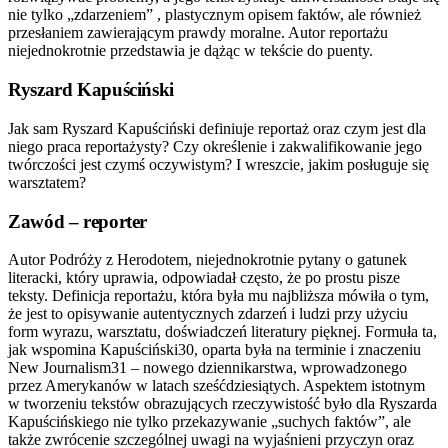
nie tylko „zdarzeniem” , plastycznym opisem faktów, ale również
przesłaniem zawierającym prawdy moralne. Autor reportażu
niejednokrotnie przedstawia je dążąc w tekście do puenty.
Ryszard Kapuściński
Jak sam Ryszard Kapuściński definiuje reportaż oraz czym jest dla
niego praca reportażysty? Czy określenie i zakwalifikowanie jego
twórczości jest czymś oczywistym? I wreszcie, jakim posługuje się
warsztatem?
Zawód – reporter
Autor Podróży z Herodotem, niejednokrotnie pytany o gatunek
literacki, który uprawia, odpowiadał często, że po prostu pisze
teksty. Definicja reportażu, która była mu najbliższa mówiła o tym,
że jest to opisywanie autentycznych zdarzeń i ludzi przy użyciu
form wyrazu, warsztatu, doświadczeń literatury pięknej. Formuła ta,
jak wspomina Kapuściński30, oparta była na terminie i znaczeniu
New Journalism31 – nowego dziennikarstwa, wprowadzonego
przez Amerykanów w latach sześćdziesiątych. Aspektem istotnym
w tworzeniu tekstów obrazujących rzeczywistość było dla Ryszarda
Kapuścińskiego nie tylko przekazywanie „suchych faktów”, ale
także zwrócenie szczególnej uwagi na wyjaśnieni przyczyn oraz