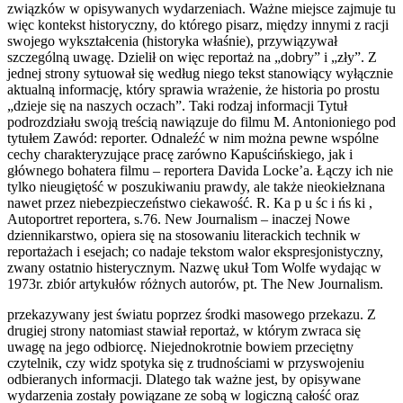
związków w opisywanych wydarzeniach. Ważne miejsce zajmuje tu
więc kontekst historyczny, do którego pisarz, między innymi z racji
swojego wykształcenia (historyka właśnie), przywiązywał
szczególną uwagę. Dzielił on więc reportaż na „dobry” i „zły”. Z
jednej strony sytuował się według niego tekst stanowiący wyłącznie
aktualną informację, który sprawia wrażenie, że historia po prostu
„dzieje się na naszych oczach”. Taki rodzaj informacji Tytuł
podrozdziału swoją treścią nawiązuje do filmu M. Antonioniego pod
tytułem Zawód: reporter. Odnaleźć w nim można pewne wspólne
cechy charakteryzujące pracę zarówno Kapuścińskiego, jak i
głównego bohatera filmu – reportera Davida Locke’a. Łączy ich nie
tylko nieugiętość w poszukiwaniu prawdy, ale także nieokiełznana
nawet przez niebezpieczeństwo ciekawość. R. Ka p u śc i ńs ki ,
Autoportret reportera, s.76. New Journalism – inaczej Nowe
dziennikarstwo, opiera się na stosowaniu literackich technik w
reportażach i esejach; co nadaje tekstom walor ekspresjonistyczny,
zwany ostatnio histerycznym. Nazwę ukuł Tom Wolfe wydając w
1973r. zbiór artykułów różnych autorów, pt. The New Journalism.
przekazywany jest światu poprzez środki masowego przekazu. Z
drugiej strony natomiast stawiał reportaż, w którym zwraca się
uwagę na jego odbiorcę. Niejednokrotnie bowiem przeciętny
czytelnik, czy widz spotyka się z trudnościami w przyswojeniu
odbieranych informacji. Dlatego tak ważne jest, by opisywane
wydarzenia zostały powiązane ze sobą w logiczną całość oraz