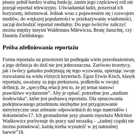
pisany pełnił bardzo ważną funkcję, zanim jego częściowej roli nie
przejął reportaż telewizyjny. Uświadamiał ludzi, poszerzał ich
horyzonty, informował. Jednak wraz z pojawieniem się i rozwojem
mediów, do większej popularności w przekazywaniu wiadomości,
zaczął dochodzić reportaż medialny. Do jego twórców zaliczyć
można między innymi Waldemara Milewicza, Beatę Januchtę, czy
Daniela Zielińskiego.
Próba zdefiniowania reportażu
Forma reportażu na przestrzeni lat podlegała wielu przeobrażeniom,
a jego definicja do dziś nie jest jednoznaczna. Zarówno teoretycy,
jak i twórcy gatunku podejmują się tego wyzwania, opierając swoje
rozważania na wielu różnych kryteriach. Egon Erwin Kisch, klasyk
reportażu, uważany za jego prekursora, podkreśla w swojej
definicji, że „specyfiką relacji jest to, że jej temat stanowi
prawdziwe wydarzenie”. Aby je opisać, potrzebne jest „studium
środowiska”, które jest podstawą reportażu. Dla opracowania
podejmowanego przedmiotu niezbędne jest przygotowanie
merytoryczne oraz zebranie odpowiednich do tego materiałów i
dokumentów17. Ich gromadzenie przy pisaniu reportażu Melchior
Wańkowicz porównuje do pracy nad mozaiką – „żadnej cząstki nie
można pomalować, każdą trzeba wynaleźć w jej naturalnej
barwie”18.