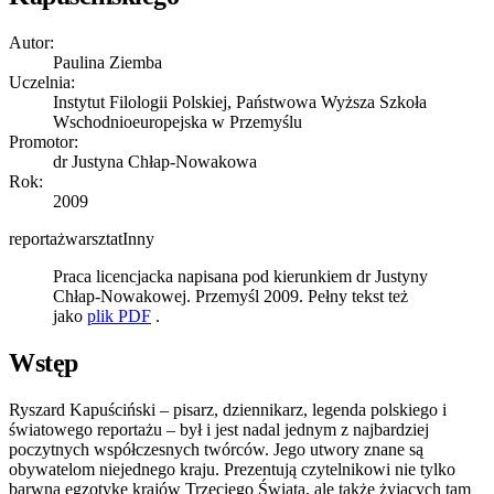
Autor:
Paulina Ziemba
Uczelnia:
Instytut Filologii Polskiej, Państwowa Wyższa Szkoła
Wschodnioeuropejska w Przemyślu
Promotor:
dr Justyna Chłap-Nowakowa
Rok:
2009
reportaż
warsztat
Inny
Praca licencjacka napisana pod kierunkiem dr Justyny
Chłap-Nowakowej. Przemyśl 2009. Pełny tekst też
jako
plik PDF
.
Wstęp
Ryszard Kapuściński – pisarz, dziennikarz, legenda polskiego i
światowego reportażu – był i jest nadal jednym z najbardziej
poczytnych współczesnych twórców. Jego utwory znane są
obywatelom niejednego kraju. Prezentują czytelnikowi nie tylko
barwną egzotykę krajów Trzeciego Świata, ale także żyjących tam