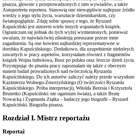
pisarza, głownie z przeprowadzonych z nim wywiadów, a także
Autoportretu reportera. Stanowią one niewątpliwie najlepsze źródło
wiedzy o jego stylu życia, warsztacie dziennikarskim, czy
światopoglądzie. Zdaję sobie sprawę z tego, że Ryszard
Kapuściński jest autorem wielu innych wspaniałych książek.
Ograniczam się jednak do tych wyżej wymienionych, ponieważ
uważam, że najwłaściwiej zilustrują poruszane przeze mnie
zagadnienia. Są one bowiem najbardziej reprezentatywne w
dorobku Kapuścińskiego. Dodatkowo, dla uzupełnienie niektórych
zawartych w pracy aspektów, korzystałam również z fragmentów
książek Wojna futbolowa, Busz po polsku oraz Jeszcze dzień życia.
Przystępując do pisania pracy zapoznałam się także z obecnym
stanem badań prowadzonych nad twórczością Ryszarda
Kapuścińskiego. Do ich autorów zaliczyć należy przede wszystkim
Kazimierza Wolnego-Zmorzyńskiego (O twórczości Ryszarda
Kapuścińskiego. Próba interpretacji), Witolda Beresia i Krzysztofa
Brunetko (Kapuściński: nie ogarniam świata), a także Beatę
Nowacką i Zygmunta Ziątka – badaczy jego biografii – Ryszard
Kapuściński. Biografia pisarza.
Rozdział I. Mistrz reportażu
Reportaż