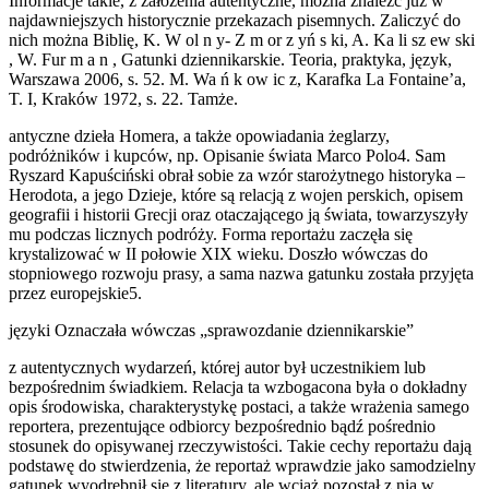
Informacje takie, z założenia autentyczne, można znaleźć już w
najdawniejszych historycznie przekazach pisemnych. Zaliczyć do
nich można Biblię, K. W ol n y- Z m or z yń s ki, A. Ka li sz ew ski
, W. Fur m a n , Gatunki dziennikarskie. Teoria, praktyka, język,
Warszawa 2006, s. 52. M. Wa ń k ow ic z, Karafka La Fontaine’a,
T. I, Kraków 1972, s. 22. Tamże.
antyczne dzieła Homera, a także opowiadania żeglarzy,
podróżników i kupców, np. Opisanie świata Marco Polo4. Sam
Ryszard Kapuściński obrał sobie za wzór starożytnego historyka –
Herodota, a jego Dzieje, które są relacją z wojen perskich, opisem
geografii i historii Grecji oraz otaczającego ją świata, towarzyszyły
mu podczas licznych podróży. Forma reportażu zaczęła się
krystalizować w II połowie XIX wieku. Doszło wówczas do
stopniowego rozwoju prasy, a sama nazwa gatunku została przyjęta
przez europejskie5.
języki Oznaczała wówczas „sprawozdanie dziennikarskie”
z autentycznych wydarzeń, której autor był uczestnikiem lub
bezpośrednim świadkiem. Relacja ta wzbogacona była o dokładny
opis środowiska, charakterystykę postaci, a także wrażenia samego
reportera, prezentujące odbiorcy bezpośrednio bądź pośrednio
stosunek do opisywanej rzeczywistości. Takie cechy reportażu dają
podstawę do stwierdzenia, że reportaż wprawdzie jako samodzielny
gatunek wyodrębnił się z literatury, ale wciąż pozostał z nią w