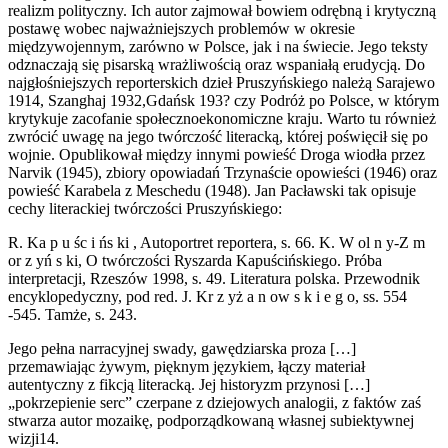
realizm polityczny. Ich autor zajmował bowiem odrębną i krytyczną
postawę wobec najważniejszych problemów w okresie
międzywojennym, zarówno w Polsce, jak i na świecie. Jego teksty
odznaczają się pisarską wrażliwością oraz wspaniałą erudycją. Do
najgłośniejszych reporterskich dzieł Pruszyńskiego należą Sarajewo
1914, Szanghaj 1932,Gdańsk 193? czy Podróż po Polsce, w którym
krytykuje zacofanie społecznoekonomiczne kraju. Warto tu również
zwrócić uwagę na jego twórczość literacką, której poświęcił się po
wojnie. Opublikował między innymi powieść Droga wiodła przez
Narvik (1945), zbiory opowiadań Trzynaście opowieści (1946) oraz
powieść Karabela z Meschedu (1948). Jan Pacławski tak opisuje
cechy literackiej twórczości Pruszyńskiego:
R. Ka p u śc i ńs ki , Autoportret reportera, s. 66. K. W ol n y-Z m
or z yń s ki, O twórczości Ryszarda Kapuścińskiego. Próba
interpretacji, Rzeszów 1998, s. 49. Literatura polska. Przewodnik
encyklopedyczny, pod red. J. Kr z yż a n ow s k i e g o, ss. 554
-545. Tamże, s. 243.
Jego pełna narracyjnej swady, gawędziarska proza […]
przemawiając żywym, pięknym językiem, łączy materiał
autentyczny z fikcją literacką. Jej historyzm przynosi […]
„pokrzepienie serc” czerpane z dziejowych analogii, z faktów zaś
stwarza autor mozaikę, podporządkowaną własnej subiektywnej
wizji14.