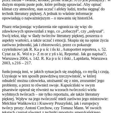
dużym stopniu puste pole, które próbuję uprawiać. Aby opisać
klimat czy atmosferę, stan uczuć i afekty ludzi, trzeba sięgnąć do
technik literatury pięknej. A jednak to właśnie informacje
opowiadają o najważniejszym – o stawaniu się historii34.
Pisarz relacjonując wydarzenia nie ogranicza się więc do
zdawkowych sprawozdań z tego, co „zobaczył”, czy „usłyszał”.
Swój tekst, idąc w ślady twórców literatury pięknej, poszerza o
aspekty wartości, a także uczuć i emocji. Skupia się na opisie życia
zarówno jednostki, jak i zbiorowości, przez co pokazuje
czytelnikowi jak R. Ka p u śc i ńs ki , Autoportret reportera, s. 52.
Cytat za: K. Wol n y- Z m or z yń s ki, Reportaż. Jak go napisać?,
Warszawa 2004, s. 142. R. Ka p u śc i ński , Lapidaria, Warszawa
2003, s.216 – 217.
funkcjonują inni, w jakich sytuacjach się znajdują, co myślą i czują.
Uzyskuje w ten sposób prawdziwą rzeczywistość, w której
odnaleźć można człowieka, utożsamić się z nim, zrozumieć jego
problemy, a przez to również swoje. Kapuściński w swym
pisarstwie opierał się również na wzorach twórczości wielu
wybitnych twórcach – nie tylko reportażu, ale także literatury
pięknej. Wpływ na jego twórczość mieli zarówno jego mistrzowie:
Melchior Wańkowicz i Ksawery Pruszyński, jak i europejscy
twórcy prozy: Antoni Czechow, czy Tomasz Mann. W swoich
tekstach czerpał również z techniki reportażu amerykańskiego,