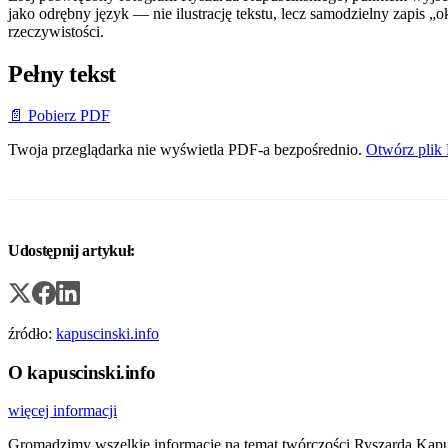
jako odrębny język — nie ilustrację tekstu, lecz samodzielny zapis
rzeczywistości.
Pełny tekst
📄 Pobierz PDF
Twoja przeglądarka nie wyświetla PDF-a bezpośrednio.
Otwórz plik
Udostępnij artykuł:
źródło:
kapuscinski.info
O kapuscinski.info
więcej informacji
Gromadzimy wszelkie informacje na temat twórczości Ryszarda Kapuści