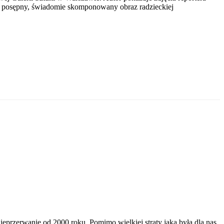
uje posępny, świadomie skomponowany obraz radzieckiej
ieprzerwanie od 2000 roku. Pomimo wielkiej straty jaką była dla nas