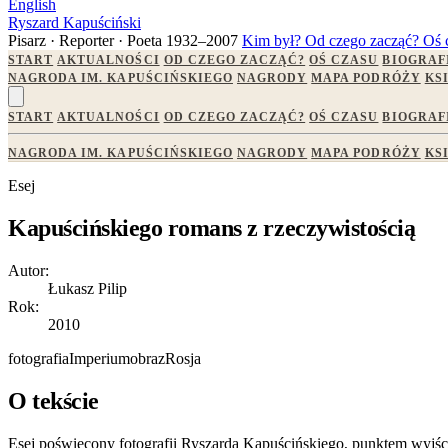
English
Ryszard Kapuściński
Pisarz · Reporter · Poeta
1932–2007
Kim był?
Od czego zacząć?
Oś 
START
AKTUALNOŚCI
OD CZEGO ZACZĄĆ?
OŚ CZASU
BIOGRAF
NAGRODA IM. KAPUŚCIŃSKIEGO
NAGRODY
MAPA PODRÓŻY
KS
START
AKTUALNOŚCI
OD CZEGO ZACZĄĆ?
OŚ CZASU
BIOGRAF
NAGRODA IM. KAPUŚCIŃSKIEGO
NAGRODY
MAPA PODRÓŻY
KS
Esej
Kapuścińskiego romans z rzeczywistością
Autor:
Łukasz Pilip
Rok:
2010
fotografia
Imperium
obraz
Rosja
O tekście
Esej poświęcony fotografii Ryszarda Kapuścińskiego, punktem wyjś