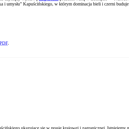
 „oka i umysłu” Kapuścińskiego, w którym dominacja bieli i czerni bud
 PDF
.
ńskiego ukazujące się w prasie krajowej i zagranicznej. Istniejemy n