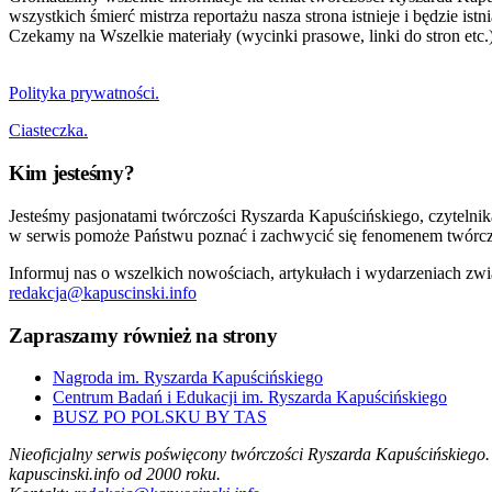
wszystkich śmierć mistrza reportażu nasza strona istnieje i będzie i
Czekamy na Wszelkie materiały (wycinki prasowe, linki do stron etc.)
Polityka prywatności.
Ciasteczka.
Kim jesteśmy?
Jesteśmy pasjonatami twórczości Ryszarda Kapuścińskiego, czytelni
w serwis pomoże Państwu poznać i zachwycić się fenomenem twórcz
Informuj nas o wszelkich nowościach, artykułach i wydarzeniach zwi
redakcja@kapuscinski.info
Zapraszamy również na strony
Nagroda im. Ryszarda Kapuścińskiego
Centrum Badań i Edukacji im. Ryszarda Kapuścińskiego
BUSZ PO POLSKU BY TAS
Nieoficjalny serwis poświęcony twórczości Ryszarda Kapuścińskiego.
kapuscinski.info od 2000 roku.