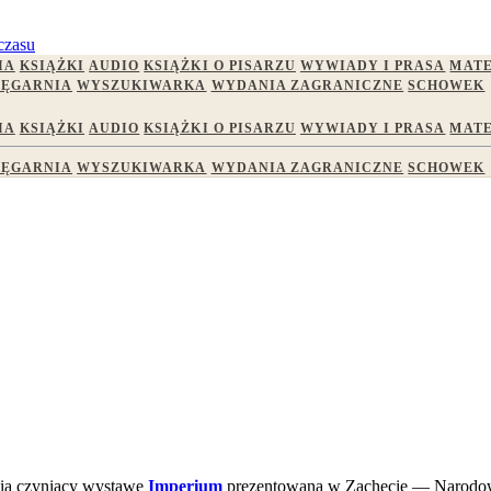
czasu
IA
KSIĄŻKI
AUDIO
KSIĄŻKI O PISARZU
WYWIADY I PRASA
MATE
IĘGARNIA
WYSZUKIWARKA
WYDANIA ZAGRANICZNE
SCHOWEK
IA
KSIĄŻKI
AUDIO
KSIĄŻKI O PISARZU
WYWIADY I PRASA
MATE
IĘGARNIA
WYSZUKIWARKA
WYDANIA ZAGRANICZNE
SCHOWEK
cia czyniący wystawę
Imperium
prezentowaną w Zachęcie — Narodowej