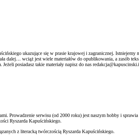
ńskiego ukazujące się w prasie krajowej i zagranicznej. Istniejemy n
stniała dalej… wciąż jest wiele materiałów do opublikowania, a zasób 
. Jeżeli posiadasz takie materiały napisz do nas redakcja@kapuscinski.
kami. Prowadzenie serwisu (od 2000 roku) jest naszym hobby i sprawi
ości Ryszarda Kapuścińskiego.
ązanych z literacką twórczością Ryszarda Kapuścińskiego.