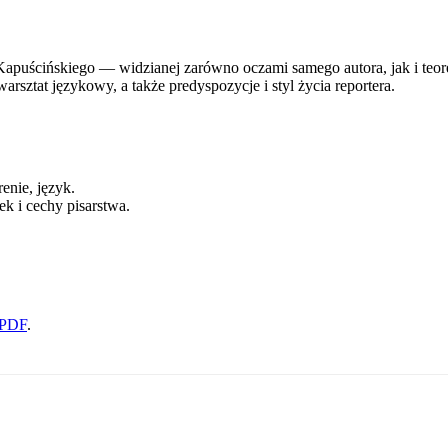
 Kapuścińskiego — widzianej zarówno oczami samego autora, jak i teor
rsztat językowy, a także predyspozycje i styl życia reportera.
enie, język.
k i cechy pisarstwa.
 PDF
.