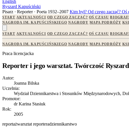
English
Ryszard Kapuściński
Pisarz · Reporter · Poeta
1932–2007
Kim był?
Od czego zacząć?
Oś 
START
AKTUALNOŚCI
OD CZEGO ZACZĄĆ?
OŚ CZASU
BIOGRAF
NAGRODA IM. KAPUŚCIŃSKIEGO
NAGRODY
MAPA PODRÓŻY
KS
START
AKTUALNOŚCI
OD CZEGO ZACZĄĆ?
OŚ CZASU
BIOGRAF
NAGRODA IM. KAPUŚCIŃSKIEGO
NAGRODY
MAPA PODRÓŻY
KS
Praca licencjacka
Reporter i jego warsztat. Twórczość Ryszar
Autor:
Joanna Bilska
Uczelnia:
Wydział Dziennikarstwa i Stosunków Międzynarodowych, Do
Promotor:
dr Karina Stasiuk
Rok:
2005
reportaż
warsztat reportera
dziennikarstwo