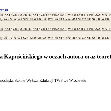
czasu
IA
KSIĄŻKI
AUDIO
KSIĄŻKI O PISARZU
WYWIADY I PRASA
MATE
IĘGARNIA
WYSZUKIWARKA
WYDANIA ZAGRANICZNE
SCHOWEK
IA
KSIĄŻKI
AUDIO
KSIĄŻKI O PISARZU
WYWIADY I PRASA
MATE
IĘGARNIA
WYSZUKIWARKA
WYDANIA ZAGRANICZNE
SCHOWEK
da Kapuścińskiego w oczach autora oraz teor
lnośląska Szkoła Wyższa Edukacji TWP we Wrocławiu