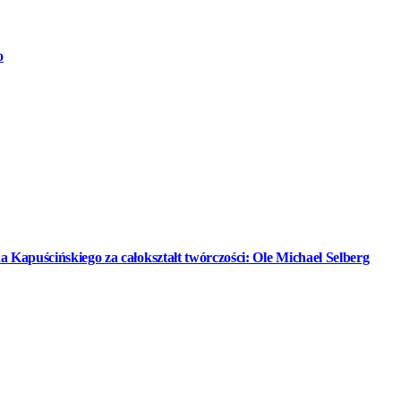
o
 Kapuścińskiego za całokształt twórczości: Ole Michael Selberg