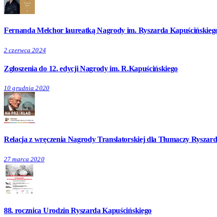
Fernanda Melchor laureatką Nagrody im. Ryszarda Kapuścińskieg
2 czerwca 2024
Zgłoszenia do 12. edycji Nagrody im. R.Kapuścińskiego
10 grudnia 2020
Relacja z wręczenia Nagrody Translatorskiej dla Tłumaczy Ryszarda
27 marca 2020
88. rocznica Urodzin Ryszarda Kapuścińskiego