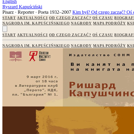
English
Ryszard Kapuściński
Pisarz · Reporter · Poeta
1932–2007
Kim był?
Od czego zacząć?
Oś 
START
AKTUALNOŚCI
OD CZEGO ZACZĄĆ?
OŚ CZASU
BIOGRAF
NAGRODA IM. KAPUŚCIŃSKIEGO
NAGRODY
MAPA PODRÓŻY
KS
START
AKTUALNOŚCI
OD CZEGO ZACZĄĆ?
OŚ CZASU
BIOGRAF
NAGRODA IM. KAPUŚCIŃSKIEGO
NAGRODY
MAPA PODRÓŻY
KS