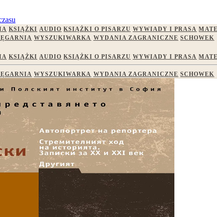
czasu
IA
KSIĄŻKI
AUDIO
KSIĄŻKI O PISARZU
WYWIADY I PRASA
MATE
IĘGARNIA
WYSZUKIWARKA
WYDANIA ZAGRANICZNE
SCHOWEK
IA
KSIĄŻKI
AUDIO
KSIĄŻKI O PISARZU
WYWIADY I PRASA
MATE
IĘGARNIA
WYSZUKIWARKA
WYDANIA ZAGRANICZNE
SCHOWEK