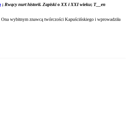
a
;
Rwący nurt historii. Zapiski
o
XX i XXI wieku
;
T__en
st Ona wybitnym znawcą twórczości Kapuścińskiego i wprowadziła