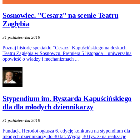
Sosnowiec. "Cesarz" na scenie Teatru
Zagłębia
31 października 2016
Poznaj historię spektaklu "Cesarz" Kapuścińskiego na deskach
Teatru Zagłębia w Sosnowcu. Premiera 5 listopada – uniwersalna
opowieść o władzy i mechanizmach ...
Stypendium im. Ryszarda Kapuścińskiego
dla dla młodych dziennikarzy
31 października 2016
Fundacja Herodot ogłasza 6. edycję konkursu na stypendium dla
młodych dziennikarzy do 30 lat. Wygraj 30 tys. zł na realizację