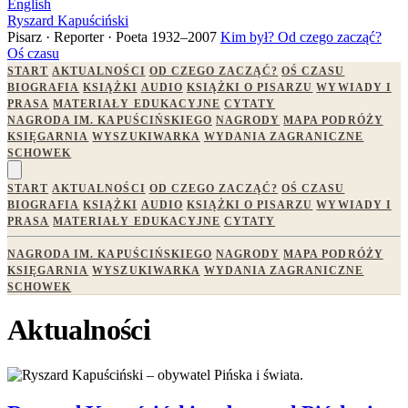
English
Ryszard Kapuściński
Pisarz · Reporter · Poeta
1932–2007
Kim był?
Od czego zacząć?
Oś czasu
START
AKTUALNOŚCI
OD CZEGO ZACZĄĆ?
OŚ CZASU
BIOGRAFIA
KSIĄŻKI
AUDIO
KSIĄŻKI O PISARZU
WYWIADY I
PRASA
MATERIAŁY EDUKACYJNE
CYTATY
NAGRODA IM. KAPUŚCIŃSKIEGO
NAGRODY
MAPA PODRÓŻY
KSIĘGARNIA
WYSZUKIWARKA
WYDANIA ZAGRANICZNE
SCHOWEK
START
AKTUALNOŚCI
OD CZEGO ZACZĄĆ?
OŚ CZASU
BIOGRAFIA
KSIĄŻKI
AUDIO
KSIĄŻKI O PISARZU
WYWIADY I
PRASA
MATERIAŁY EDUKACYJNE
CYTATY
NAGRODA IM. KAPUŚCIŃSKIEGO
NAGRODY
MAPA PODRÓŻY
KSIĘGARNIA
WYSZUKIWARKA
WYDANIA ZAGRANICZNE
SCHOWEK
Aktualności