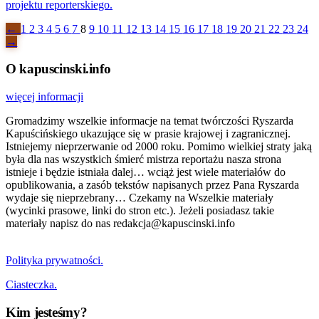
projektu reporterskiego.
←
1
2
3
4
5
6
7
8
9
10
11
12
13
14
15
16
17
18
19
20
21
22
23
24
→
O kapuscinski.info
więcej informacji
Gromadzimy wszelkie informacje na temat twórczości Ryszarda
Kapuścińskiego ukazujące się w prasie krajowej i zagranicznej.
Istniejemy nieprzerwanie od 2000 roku. Pomimo wielkiej straty jaką
była dla nas wszystkich śmierć mistrza reportażu nasza strona
istnieje i będzie istniała dalej… wciąż jest wiele materiałów do
opublikowania, a zasób tekstów napisanych przez Pana Ryszarda
wydaje się nieprzebrany… Czekamy na Wszelkie materiały
(wycinki prasowe, linki do stron etc.). Jeżeli posiadasz takie
materiały napisz do nas redakcja@kapuscinski.info
Polityka prywatności.
Ciasteczka.
Kim jesteśmy?