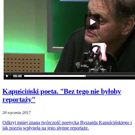
Kapuściński poeta. "Bez tego nie byłoby
reportaży"
20 stycznia 2017
Odkryj mniej znaną twórczość poetycką Ryszarda Kapuścińskiego i
jak poezja wpłynęła na jego słynne reportaże.