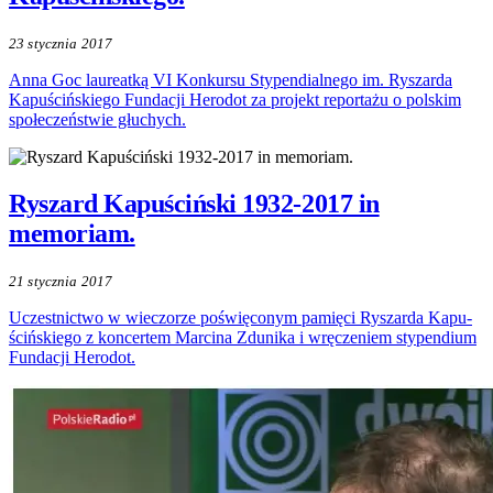
23 stycznia 2017
Anna Goc laureatką VI Konkursu Stypendialnego im. Ryszarda
Kapuścińskiego Fundacji Herodot za projekt reportażu o polskim
społeczeństwie głuchych.
Ryszard Kapuściński 1932-2017 in
memoriam.
21 stycznia 2017
Uczest­nictwo w wie­czorze poświęco­nym pamię­ci Ryszar­da Kapu­
ściń­skiego z kon­cer­tem Marci­na Zdu­nika i wrę­cze­niem sty­pen­dium
Fun­da­cji Hero­dot.