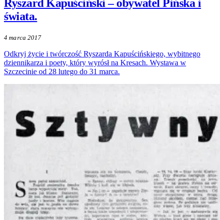
Ryszard Kapuściński – obywatel Pińska i
świata.
4 marca 2017
Odkryj życie i twórczość Ryszarda Kapuścińskiego, wybitnego
dziennikarza i poety, który wyrósł na Kresach. Wystawa w
Szczecinie od 28 lutego do 31 marca.