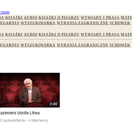
czasu
IA
KSIĄŻKI
AUDIO
KSIĄŻKI O PISARZU
WYWIADY I PRASA
MATE
IĘGARNIA
WYSZUKIWARKA
WYDANIA ZAGRANICZNE
SCHOWEK
IA
KSIĄŻKI
AUDIO
KSIĄŻKI O PISARZU
WYWIADY I PRASA
MATE
IĘGARNIA
WYSZUKIWARKA
WYDANIA ZAGRANICZNE
SCHOWEK