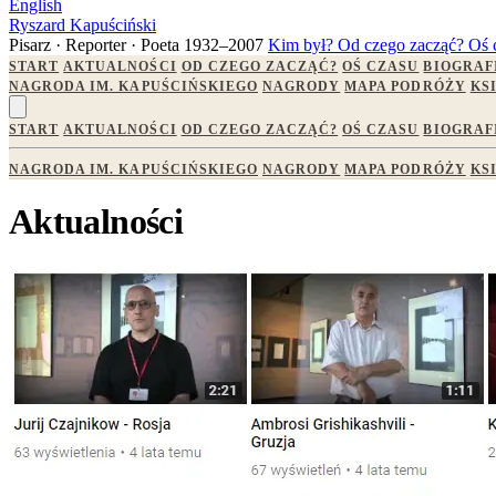
English
Ryszard Kapuściński
Pisarz · Reporter · Poeta
1932–2007
Kim był?
Od czego zacząć?
Oś 
START
AKTUALNOŚCI
OD CZEGO ZACZĄĆ?
OŚ CZASU
BIOGRAF
NAGRODA IM. KAPUŚCIŃSKIEGO
NAGRODY
MAPA PODRÓŻY
KS
START
AKTUALNOŚCI
OD CZEGO ZACZĄĆ?
OŚ CZASU
BIOGRAF
NAGRODA IM. KAPUŚCIŃSKIEGO
NAGRODY
MAPA PODRÓŻY
KS
Aktualności