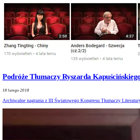
Podróże Tłumaczy Ryszarda Kapuścińskiego
18 lutego 2018
Archiwalne nagrania z III Światowego Kongresu Tłumaczy Literatury 