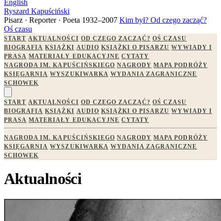
English
Ryszard Kapuściński
Pisarz · Reporter · Poeta
1932–2007
Kim był?
Od czego zacząć?
Oś czasu
START
AKTUALNOŚCI
OD CZEGO ZACZĄĆ?
OŚ CZASU
BIOGRAFIA
KSIĄŻKI
AUDIO
KSIĄŻKI O PISARZU
WYWIADY I
PRASA
MATERIAŁY EDUKACYJNE
CYTATY
NAGRODA IM. KAPUŚCIŃSKIEGO
NAGRODY
MAPA PODRÓŻY
KSIĘGARNIA
WYSZUKIWARKA
WYDANIA ZAGRANICZNE
SCHOWEK
START
AKTUALNOŚCI
OD CZEGO ZACZĄĆ?
OŚ CZASU
BIOGRAFIA
KSIĄŻKI
AUDIO
KSIĄŻKI O PISARZU
WYWIADY I
PRASA
MATERIAŁY EDUKACYJNE
CYTATY
NAGRODA IM. KAPUŚCIŃSKIEGO
NAGRODY
MAPA PODRÓŻY
KSIĘGARNIA
WYSZUKIWARKA
WYDANIA ZAGRANICZNE
SCHOWEK
Aktualności