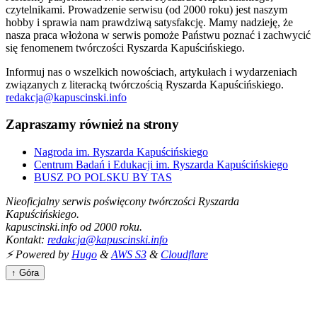
czytelnikami. Prowadzenie serwisu (od 2000 roku) jest naszym
hobby i sprawia nam prawdziwą satysfakcję. Mamy nadzieję, że
nasza praca włożona w serwis pomoże Państwu poznać i zachwycić
się fenomenem twórczości Ryszarda Kapuścińskiego.
Informuj nas o wszelkich nowościach, artykułach i wydarzeniach
związanych z literacką twórczością Ryszarda Kapuścińskiego.
redakcja@kapuscinski.info
Zapraszamy również na strony
Nagroda im. Ryszarda Kapuścińskiego
Centrum Badań i Edukacji im. Ryszarda Kapuścińskiego
BUSZ PO POLSKU BY TAS
Nieoficjalny serwis poświęcony twórczości Ryszarda
Kapuścińskiego.
kapuscinski.info od 2000 roku.
Kontakt:
redakcja@kapuscinski.info
⚡ Powered by
Hugo
&
AWS S3
&
Cloudflare
↑ Góra