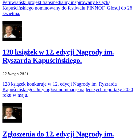
Peruwiański projekt transmedialny inspirowany książką
Kapuścińskiego nominowany do festiwalu FINNOF. Głosuj do 26
kwietnia.
128 książek w 12. edycji Nagrody im.
Ryszarda Kapuścińskiego.
22 lutego 2021
128 książek konkuruje w 12. edycji Nagrody im. Ryszarda
Kapuścińskiego. Jury ogłosi nominacje najlepszych reportaży 2020
roku w maju.
Zgłoszenia do 12. edycji Nagrody im.