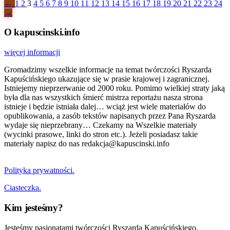
←
1
2
3
4
5
6
7
8
9
10
11
12
13
14
15
16
17
18
19
20
21
22
23
24
→
O kapuscinski.info
więcej informacji
Gromadzimy wszelkie informacje na temat twórczości Ryszarda
Kapuścińskiego ukazujące się w prasie krajowej i zagranicznej.
Istniejemy nieprzerwanie od 2000 roku. Pomimo wielkiej straty jaką
była dla nas wszystkich śmierć mistrza reportażu nasza strona
istnieje i będzie istniała dalej… wciąż jest wiele materiałów do
opublikowania, a zasób tekstów napisanych przez Pana Ryszarda
wydaje się nieprzebrany… Czekamy na Wszelkie materiały
(wycinki prasowe, linki do stron etc.). Jeżeli posiadasz takie
materiały napisz do nas redakcja@kapuscinski.info
Polityka prywatności.
Ciasteczka.
Kim jesteśmy?
Jesteśmy pasjonatami twórczości Ryszarda Kapuścińskiego,