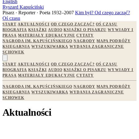
English
Ryszard Kapuściński
Pisarz · Reporter · Poeta
1932–2007
Kim był?
Od czego zacząć?
Oś czasu
START
AKTUALNOŚCI
OD CZEGO ZACZĄĆ?
OŚ CZASU
BIOGRAFIA
KSIĄŻKI
AUDIO
KSIĄŻKI O PISARZU
WYWIADY I
PRASA
MATERIAŁY EDUKACYJNE
CYTATY
NAGRODA IM. KAPUŚCIŃSKIEGO
NAGRODY
MAPA PODRÓŻY
KSIĘGARNIA
WYSZUKIWARKA
WYDANIA ZAGRANICZNE
SCHOWEK
START
AKTUALNOŚCI
OD CZEGO ZACZĄĆ?
OŚ CZASU
BIOGRAFIA
KSIĄŻKI
AUDIO
KSIĄŻKI O PISARZU
WYWIADY I
PRASA
MATERIAŁY EDUKACYJNE
CYTATY
NAGRODA IM. KAPUŚCIŃSKIEGO
NAGRODY
MAPA PODRÓŻY
KSIĘGARNIA
WYSZUKIWARKA
WYDANIA ZAGRANICZNE
SCHOWEK
Aktualności