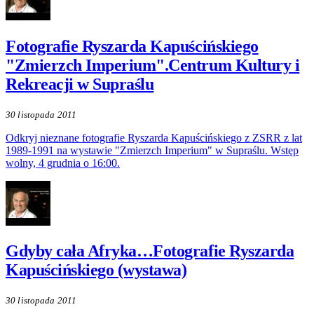
Fotografie Ryszarda Kapuścińskiego
"Zmierzch Imperium".Centrum Kultury i
Rekreacji w Supraślu
30 listopada 2011
Odkryj nieznane fotografie Ryszarda Kapuścińskiego z ZSRR z lat
1989-1991 na wystawie "Zmierzch Imperium" w Supraślu. Wstęp
wolny, 4 grudnia o 16:00.
Gdyby cała Afryka…Fotografie Ryszarda
Kapuścińskiego (wystawa)
30 listopada 2011