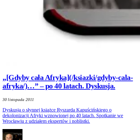
„[Gdyby cała Afryka](/ksiazki/gdyby-cala-
afryka/)…” – po 40 latach. Dyskusja.
30 listopada 2011
Dyskusja o słynnej książce Ryszarda Kapuścińskiego o
dekolonizacji Afryki wznowionej po 40 latach. Spotkanie we
Wrocławiu z udziałem ekspertów i noblistki.