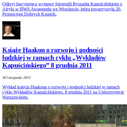
Odkryj fascynującą wystawę fotografii Ryszarda Kapuścińskiego z
Afryki w BWA Awangarda we Wrocławiu, która towarzyszyła 20.
Promocjom Dobrych Książek.
Książę Haakon o rozwoju i godności
ludzkiej w ramach cyklu „Wykładów
Kapuścińskiego” 8 grudnia 2011
30 listopada 2011
Wykład księcia Haakona o rozwoju i godności ludzkiej w ramach
cyklu Wykładów Kapuścińskiego. 8 grudnia 2011 na Uniwersytecie
Warszawskim.