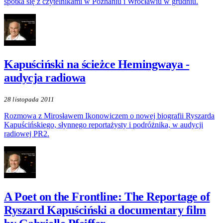
spotka się z czytelnikami w Poznaniu i Wrocławiu w grudniu.
Kapuściński na ścieżce Hemingwaya -
audycja radiowa
28 listopada 2011
Rozmowa z Mirosławem Ikonowiczem o nowej biografii Ryszarda
Kapuścińskiego, słynnego reportażysty i podróżnika, w audycji
radiowej PR2.
A Poet on the Frontline: The Reportage of
Ryszard Kapuściński a documentary film