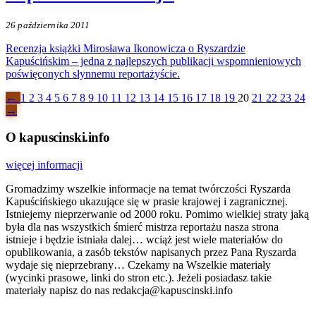
26 października 2011
Recenzja książki Mirosława Ikonowicza o Ryszardzie
Kapuścińskim – jedna z najlepszych publikacji wspomnieniowych
poświęconych słynnemu reportażyście.
←
1
2
3
4
5
6
7
8
9
10
11
12
13
14
15
16
17
18
19
20
21
22
23
24
→
O kapuscinski.info
więcej informacji
Gromadzimy wszelkie informacje na temat twórczości Ryszarda
Kapuścińskiego ukazujące się w prasie krajowej i zagranicznej.
Istniejemy nieprzerwanie od 2000 roku. Pomimo wielkiej straty jaką
była dla nas wszystkich śmierć mistrza reportażu nasza strona
istnieje i będzie istniała dalej… wciąż jest wiele materiałów do
opublikowania, a zasób tekstów napisanych przez Pana Ryszarda
wydaje się nieprzebrany… Czekamy na Wszelkie materiały
(wycinki prasowe, linki do stron etc.). Jeżeli posiadasz takie
materiały napisz do nas redakcja@kapuscinski.info