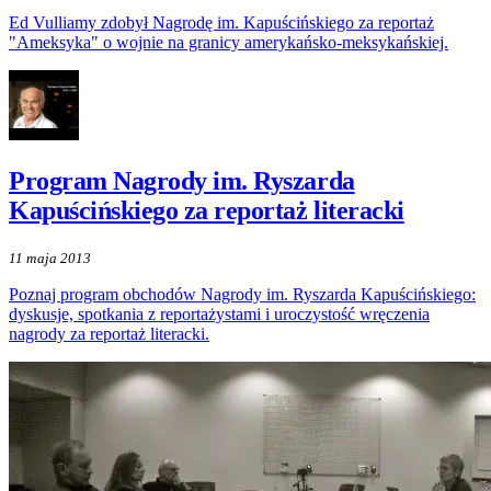
Ed Vulliamy zdobył Nagrodę im. Kapuścińskiego za reportaż
"Ameksyka" o wojnie na granicy amerykańsko-meksykańskiej.
Program Nagrody im. Ryszarda
Kapuścińskiego za reportaż literacki
11 maja 2013
Poznaj program obchodów Nagrody im. Ryszarda Kapuścińskiego:
dyskusje, spotkania z reportażystami i uroczystość wręczenia
nagrody za reportaż literacki.