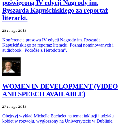
poświęconą IV edycji Nagrody im.
Ryszarda Kapuścińskiego za reportaż
literacki.
28 lutego 2013
Konferencja prasowa IV edycji Nagrody im. Ryszarda
Kapuścińskiego za reportaż literacki. Poznaj nominowanych i
audiobook "Podróże z Herodotem".
WOMEN IN DEVELOPMENT (VIDEO
AND SPEECH AVAILABLE)
27 lutego 2013
Obejrzyj wykład Michelle Bachelet na temat inkluzji i udziału
kobiet w rozwoju, wygłoszony na Uniwersytecie w Dublinie.