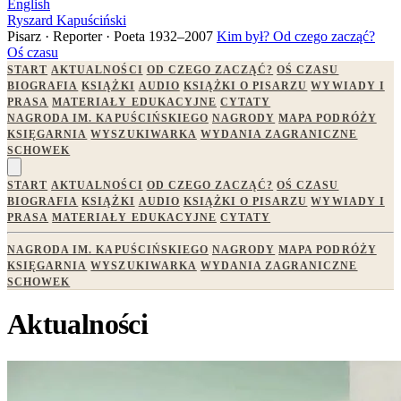
English
Ryszard Kapuściński
Pisarz · Reporter · Poeta
1932–2007
Kim był?
Od czego zacząć?
Oś czasu
START
AKTUALNOŚCI
OD CZEGO ZACZĄĆ?
OŚ CZASU
BIOGRAFIA
KSIĄŻKI
AUDIO
KSIĄŻKI O PISARZU
WYWIADY I
PRASA
MATERIAŁY EDUKACYJNE
CYTATY
NAGRODA IM. KAPUŚCIŃSKIEGO
NAGRODY
MAPA PODRÓŻY
KSIĘGARNIA
WYSZUKIWARKA
WYDANIA ZAGRANICZNE
SCHOWEK
START
AKTUALNOŚCI
OD CZEGO ZACZĄĆ?
OŚ CZASU
BIOGRAFIA
KSIĄŻKI
AUDIO
KSIĄŻKI O PISARZU
WYWIADY I
PRASA
MATERIAŁY EDUKACYJNE
CYTATY
NAGRODA IM. KAPUŚCIŃSKIEGO
NAGRODY
MAPA PODRÓŻY
KSIĘGARNIA
WYSZUKIWARKA
WYDANIA ZAGRANICZNE
SCHOWEK
Aktualności