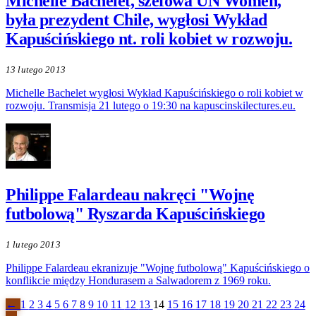
Michelle Bachelet, szefowa UN Women,
była prezydent Chile, wygłosi Wykład
Kapuścińskiego nt. roli kobiet w rozwoju.
13 lutego 2013
Michelle Bachelet wygłosi Wykład Kapuścińskiego o roli kobiet w
rozwoju. Transmisja 21 lutego o 19:30 na kapuscinskilectures.eu.
Philippe Falardeau nakręci "Wojnę
futbolową" Ryszarda Kapuścińskiego
1 lutego 2013
Philippe Falardeau ekranizuje "Wojnę futbolową" Kapuścińskiego o
konflikcie między Hondurasem a Salwadorem z 1969 roku.
←
1
2
3
4
5
6
7
8
9
10
11
12
13
14
15
16
17
18
19
20
21
22
23
24