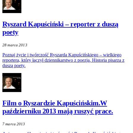
Ryszard Kapuściński – reporter z duszą
poety
28 marca 2013
Poznaj życie i twórczość Ryszarda Kapuścińskiego – wielkiego
reportera, który łączył dziennikarstwo z poezją. Historia pisarza z
duszą poety.
Film o Ryszardzie Kapuścińskim.W
październiku 2013 mają ruszyć prace.
7 marca 2013