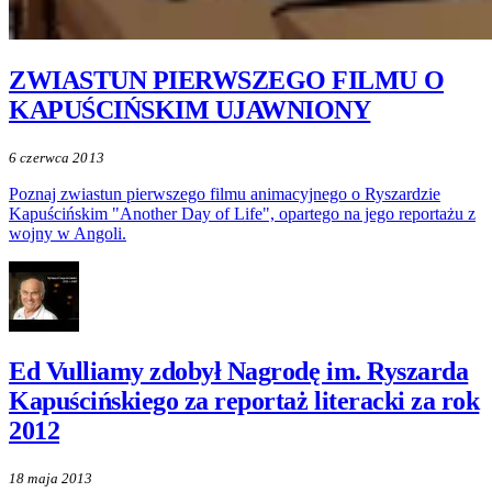
ZWIASTUN PIERWSZEGO FILMU O
KAPUŚCIŃSKIM UJAWNIONY
6 czerwca 2013
Poznaj zwiastun pierwszego filmu animacyjnego o Ryszardzie
Kapuścińskim "Another Day of Life", opartego na jego reportażu z
wojny w Angoli.
Ed Vulliamy zdobył Nagrodę im. Ryszarda
Kapuścińskiego za reportaż literacki za rok
2012
18 maja 2013