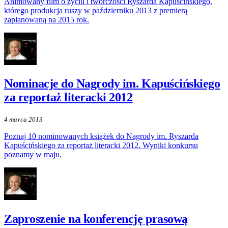
Animowany film o życiu i twórczości Ryszarda Kapuścińskiego,
którego produkcja ruszy w październiku 2013 z premierą
zaplanowaną na 2015 rok.
Nominacje do Nagrody im. Kapuścińskiego
za reportaż literacki 2012
4 marca 2013
Poznaj 10 nominowanych książek do Nagrody im. Ryszarda
Kapuścińskiego za reportaż literacki 2012. Wyniki konkursu
poznamy w maju.
Zaproszenie na konferencję prasową