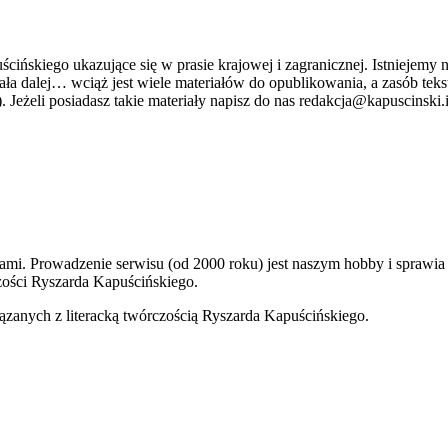
ńskiego ukazujące się w prasie krajowej i zagranicznej. Istniejemy n
stniała dalej… wciąż jest wiele materiałów do opublikowania, a zasób 
. Jeżeli posiadasz takie materiały napisz do nas redakcja@kapuscinski.
kami. Prowadzenie serwisu (od 2000 roku) jest naszym hobby i sprawi
ości Ryszarda Kapuścińskiego.
ązanych z literacką twórczością Ryszarda Kapuścińskiego.