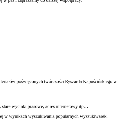
ę w pas i zapraszamy do dalszej współpracy.
materiałów poświęconych twórczości Ryszarda Kapuścińskiego w
stare wycinki prasowe, adres internetowy itp…
yżej w wynikach wyszukiwania popularnych wyszukiwarek.