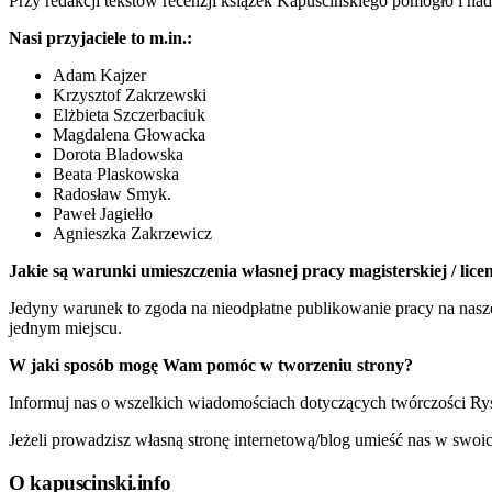
Przy redakcji tekstów recenzji książek Kapuścińskiego pomogło i na
Nasi przyjaciele to m.in.:
Adam Kajzer
Krzysztof Zakrzewski
Elżbieta Szczerbaciuk
Magdalena Głowacka
Dorota Bladowska
Beata Plaskowska
Radosław Smyk.
Paweł Jagiełło
Agnieszka Zakrzewicz
Jakie są warunki umieszczenia własnej pracy magisterskiej / licen
Jedyny warunek to zgoda na nieodpłatne publikowanie pracy na nasz
jednym miejscu.
W jaki sposób mogę Wam pomóc w tworzeniu strony?
Informuj nas o wszelkich wiadomościach dotyczących twórczości Ry
Jeżeli prowadzisz własną stronę internetową/blog umieść nas w s
O kapuscinski.info