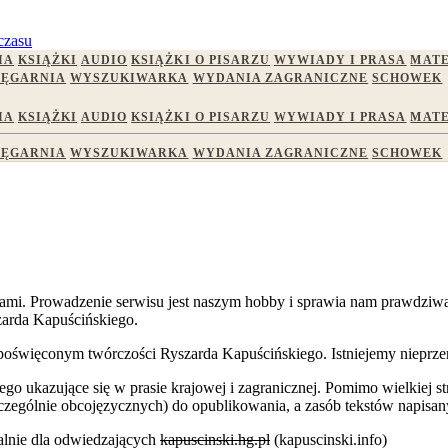
czasu
IA
KSIĄŻKI
AUDIO
KSIĄŻKI O PISARZU
WYWIADY I PRASA
MATE
IĘGARNIA
WYSZUKIWARKA
WYDANIA ZAGRANICZNE
SCHOWEK
IA
KSIĄŻKI
AUDIO
KSIĄŻKI O PISARZU
WYWIADY I PRASA
MATE
IĘGARNIA
WYSZUKIWARKA
WYDANIA ZAGRANICZNE
SCHOWEK
kami. Prowadzenie serwisu jest naszym hobby i sprawia nam prawdziwą
arda Kapuścińskiego.
poświęconym twórczości Ryszarda Kapuścińskiego. Istniejemy nieprze
 ukazujące się w prasie krajowej i zagranicznej. Pomimo wielkiej stra
w (szczególnie obcojęzycznych) do opublikowania, a zasób tekstów napi
alnie dla odwiedzających
kapuscinski.hg.pl
(kapuscinski.info)