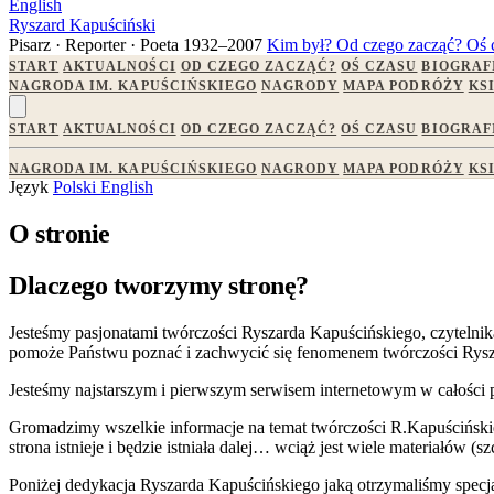
English
Ryszard Kapuściński
Pisarz · Reporter · Poeta
1932–2007
Kim był?
Od czego zacząć?
Oś 
START
AKTUALNOŚCI
OD CZEGO ZACZĄĆ?
OŚ CZASU
BIOGRAF
NAGRODA IM. KAPUŚCIŃSKIEGO
NAGRODY
MAPA PODRÓŻY
KS
START
AKTUALNOŚCI
OD CZEGO ZACZĄĆ?
OŚ CZASU
BIOGRAF
NAGRODA IM. KAPUŚCIŃSKIEGO
NAGRODY
MAPA PODRÓŻY
KS
Język
Polski
English
O stronie
Dlaczego tworzymy stronę?
Jesteśmy pasjonatami twórczości Ryszarda Kapuścińskiego, czytelni
pomoże Państwu poznać i zachwycić się fenomenem twórczości Rysz
Jesteśmy najstarszym i pierwszym serwisem internetowym w całości 
Gromadzimy wszelkie informacje na temat twórczości R.Kapuścińskiego
strona istnieje i będzie istniała dalej… wciąż jest wiele materiałó
Poniżej dedykacja Ryszarda Kapuścińskiego jaką otrzymaliśmy specj