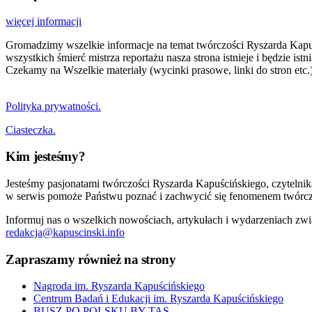
więcej informacji
Gromadzimy wszelkie informacje na temat twórczości Ryszarda Kapuści
wszystkich śmierć mistrza reportażu nasza strona istnieje i będzie i
Czekamy na Wszelkie materiały (wycinki prasowe, linki do stron etc.)
Polityka prywatności.
Ciasteczka.
Kim jesteśmy?
Jesteśmy pasjonatami twórczości Ryszarda Kapuścińskiego, czytelni
w serwis pomoże Państwu poznać i zachwycić się fenomenem twórcz
Informuj nas o wszelkich nowościach, artykułach i wydarzeniach zwi
redakcja@kapuscinski.info
Zapraszamy również na strony
Nagroda im. Ryszarda Kapuścińskiego
Centrum Badań i Edukacji im. Ryszarda Kapuścińskiego
BUSZ PO POLSKU BY TAS