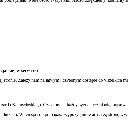
dal pomaga nam wiele osób. Wszystkim bardzo dziękujemy, kłaniamy si
cjackiej w serwisie?
ej stronie. Zależy nam na łatwym i czytelnym dostępie do wszelkich 
szarda Kapuścińskiego. Czekamy na każdy sygnał, wzmiankę prasową, 
woich linkach. W ten sposób pomagasz wypozycjonować naszą stronę w