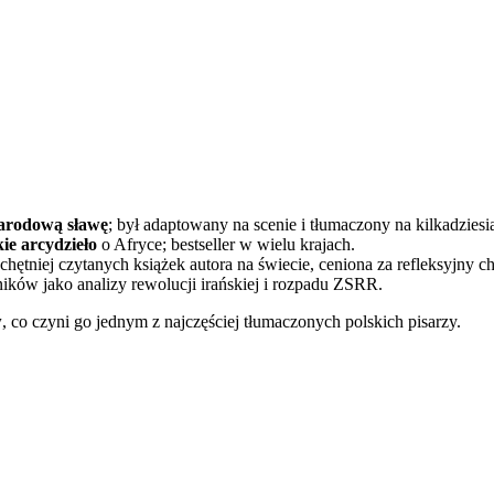
arodową sławę
; był adaptowany na scenie i tłumaczony na kilkadziesi
ie arcydzieło
o Afryce; bestseller w wielu krajach.
chętniej czytanych książek autora na świecie, ceniona za refleksyjny ch
ków jako analizy rewolucji irańskiej i rozpadu ZSRR.
w
, co czyni go jednym z najczęściej tłumaczonych polskich pisarzy.