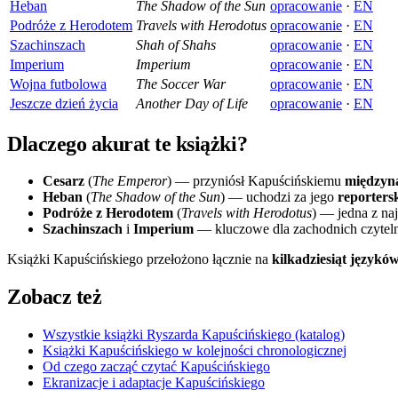
Heban
The Shadow of the Sun
opracowanie
·
EN
Podróże z Herodotem
Travels with Herodotus
opracowanie
·
EN
Szachinszach
Shah of Shahs
opracowanie
·
EN
Imperium
Imperium
opracowanie
·
EN
Wojna futbolowa
The Soccer War
opracowanie
·
EN
Jeszcze dzień życia
Another Day of Life
opracowanie
·
EN
Dlaczego akurat te książki?
Cesarz
(
The Emperor
) — przyniósł Kapuścińskiemu
międzyn
Heban
(
The Shadow of the Sun
) — uchodzi za jego
reportersk
Podróże z Herodotem
(
Travels with Herodotus
) — jedna z naj
Szachinszach
i
Imperium
— kluczowe dla zachodnich czytelni
Książki Kapuścińskiego przełożono łącznie na
kilkadziesiąt językó
Zobacz też
Wszystkie książki Ryszarda Kapuścińskiego (katalog)
Książki Kapuścińskiego w kolejności chronologicznej
Od czego zacząć czytać Kapuścińskiego
Ekranizacje i adaptacje Kapuścińskiego