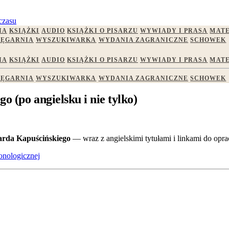
czasu
IA
KSIĄŻKI
AUDIO
KSIĄŻKI O PISARZU
WYWIADY I PRASA
MATE
IĘGARNIA
WYSZUKIWARKA
WYDANIA ZAGRANICZNE
SCHOWEK
IA
KSIĄŻKI
AUDIO
KSIĄŻKI O PISARZU
WYWIADY I PRASA
MATE
IĘGARNIA
WYSZUKIWARKA
WYDANIA ZAGRANICZNE
SCHOWEK
o (po angielsku i nie tylko)
zarda Kapuścińskiego
— wraz z angielskimi tytułami i linkami do op
ronologicznej