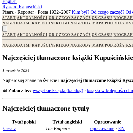
English
Ryszard Kapuściński
Pisarz · Reporter · Poeta
1932–2007
Kim był?
Od czego zacząć?
Oś 
START
AKTUALNOŚCI
OD CZEGO ZACZĄĆ?
OŚ CZASU
BIOGRAF
NAGRODA IM. KAPUŚCIŃSKIEGO
NAGRODY
MAPA PODRÓŻY
KS
START
AKTUALNOŚCI
OD CZEGO ZACZĄĆ?
OŚ CZASU
BIOGRAF
NAGRODA IM. KAPUŚCIŃSKIEGO
NAGRODY
MAPA PODRÓŻY
KS
Najczęściej tłumaczone książki Kapuścińskieg
1 września 2024
Najbardziej znane na świecie i
najczęściej tłumaczone książki Rys
📖
Zobacz też:
wszystkie książki (katalog)
·
książki w kolejności ch
Najczęściej tłumaczone tytuły
Tytuł polski
Tytuł angielski
Opracowanie
Cesarz
The Emperor
opracowanie
·
EN