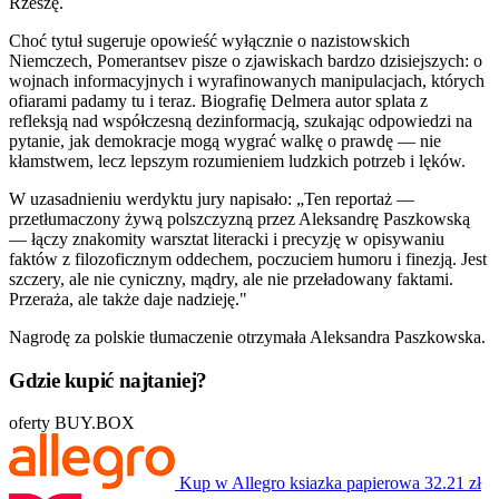
Rzeszę.
Choć tytuł sugeruje opowieść wyłącznie o nazistowskich
Niemczech, Pomerantsev pisze o zjawiskach bardzo dzisiejszych: o
wojnach informacyjnych i wyrafinowanych manipulacjach, których
ofiarami padamy tu i teraz. Biografię Delmera autor splata z
refleksją nad współczesną dezinformacją, szukając odpowiedzi na
pytanie, jak demokracje mogą wygrać walkę o prawdę — nie
kłamstwem, lecz lepszym rozumieniem ludzkich potrzeb i lęków.
W uzasadnieniu werdyktu jury napisało: „Ten reportaż —
przetłumaczony żywą polszczyzną przez Aleksandrę Paszkowską
— łączy znakomity warsztat literacki i precyzję w opisywaniu
faktów z filozoficznym oddechem, poczuciem humoru i finezją. Jest
szczery, ale nie cyniczny, mądry, ale nie przeładowany faktami.
Przeraża, ale także daje nadzieję."
Nagrodę za polskie tłumaczenie otrzymała Aleksandra Paszkowska.
Gdzie kupić najtaniej?
oferty BUY.BOX
Kup w Allegro
ksiazka papierowa
32.21 zł