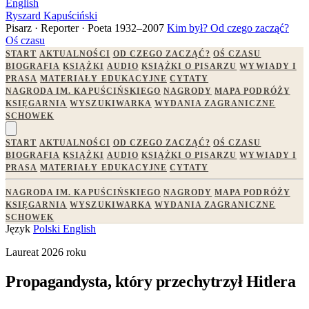
English
Ryszard Kapuściński
Pisarz · Reporter · Poeta
1932–2007
Kim był?
Od czego zacząć?
Oś czasu
START
AKTUALNOŚCI
OD CZEGO ZACZĄĆ?
OŚ CZASU
BIOGRAFIA
KSIĄŻKI
AUDIO
KSIĄŻKI O PISARZU
WYWIADY I
PRASA
MATERIAŁY EDUKACYJNE
CYTATY
NAGRODA IM. KAPUŚCIŃSKIEGO
NAGRODY
MAPA PODRÓŻY
KSIĘGARNIA
WYSZUKIWARKA
WYDANIA ZAGRANICZNE
SCHOWEK
START
AKTUALNOŚCI
OD CZEGO ZACZĄĆ?
OŚ CZASU
BIOGRAFIA
KSIĄŻKI
AUDIO
KSIĄŻKI O PISARZU
WYWIADY I
PRASA
MATERIAŁY EDUKACYJNE
CYTATY
NAGRODA IM. KAPUŚCIŃSKIEGO
NAGRODY
MAPA PODRÓŻY
KSIĘGARNIA
WYSZUKIWARKA
WYDANIA ZAGRANICZNE
SCHOWEK
Język
Polski
English
Laureat 2026 roku
Propagandysta, który przechytrzył Hitlera