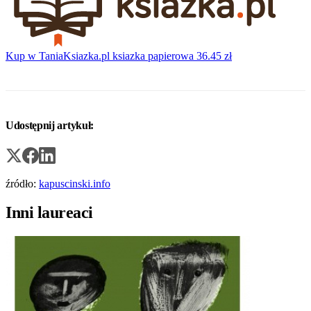
Kup w TaniaKsiazka.pl
ksiazka papierowa
36.45 zł
Udostępnij artykuł:
źródło:
kapuscinski.info
Inni laureaci