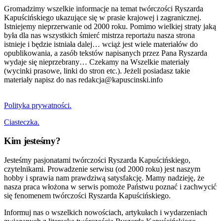
Gromadzimy wszelkie informacje na temat twórczości Ryszarda
Kapuścińskiego ukazujące się w prasie krajowej i zagranicznej.
Istniejemy nieprzerwanie od 2000 roku. Pomimo wielkiej straty jaką
była dla nas wszystkich śmierć mistrza reportażu nasza strona
istnieje i będzie istniała dalej… wciąż jest wiele materiałów do
opublikowania, a zasób tekstów napisanych przez Pana Ryszarda
wydaje się nieprzebrany… Czekamy na Wszelkie materiały
(wycinki prasowe, linki do stron etc.). Jeżeli posiadasz takie
materiały napisz do nas redakcja@kapuscinski.info
Polityka prywatności.
Ciasteczka.
Kim jesteśmy?
Jesteśmy pasjonatami twórczości Ryszarda Kapuścińskiego,
czytelnikami. Prowadzenie serwisu (od 2000 roku) jest naszym
hobby i sprawia nam prawdziwą satysfakcję. Mamy nadzieję, że
nasza praca włożona w serwis pomoże Państwu poznać i zachwycić
się fenomenem twórczości Ryszarda Kapuścińskiego.
Informuj nas o wszelkich nowościach, artykułach i wydarzeniach