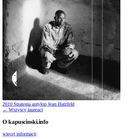
2010
Strategia antylop
Jean Hatzfeld
← Wszyscy laureaci
O kapuscinski.info
więcej informacji