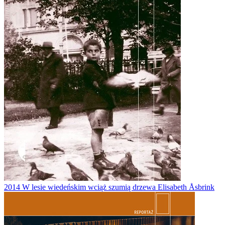
2014
W lesie wiedeńskim wciąż szumią drzewa
Elisabeth Åsbrink