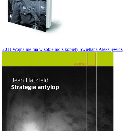
2011
Wojna nie ma w sobie nic z kobiety
Swietłana Aleksijewicz