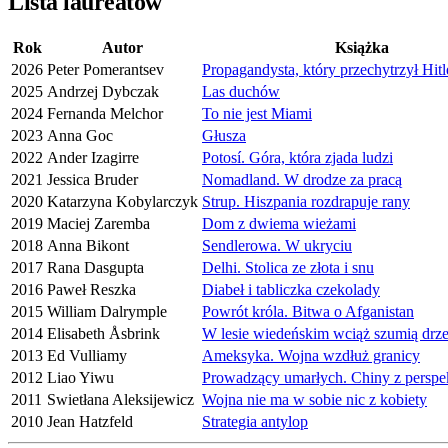
Lista laureatów
Rok
Autor
Książka
2026
Peter Pomerantsev
Propagandysta, który przechytrzył Hitl
2025
Andrzej Dybczak
Las duchów
2024
Fernanda Melchor
To nie jest Miami
2023
Anna Goc
Głusza
2022
Ander Izagirre
Potosí. Góra, która zjada ludzi
2021
Jessica Bruder
Nomadland. W drodze za pracą
2020
Katarzyna Kobylarczyk
Strup. Hiszpania rozdrapuje rany
2019
Maciej Zaremba
Dom z dwiema wieżami
2018
Anna Bikont
Sendlerowa. W ukryciu
2017
Rana Dasgupta
Delhi. Stolica ze złota i snu
2016
Paweł Reszka
Diabeł i tabliczka czekolady
2015
William Dalrymple
Powrót króla. Bitwa o Afganistan
2014
Elisabeth Åsbrink
W lesie wiedeńskim wciąż szumią drz
2013
Ed Vulliamy
Ameksyka. Wojna wzdłuż granicy
2012
Liao Yiwu
Prowadzący umarłych. Chiny z perspe
2011
Swietłana Aleksijewicz
Wojna nie ma w sobie nic z kobiety
2010
Jean Hatzfeld
Strategia antylop