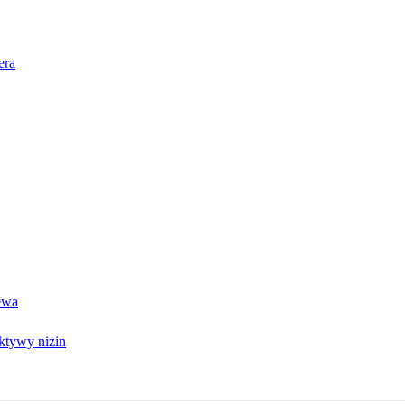
era
ewa
ktywy nizin