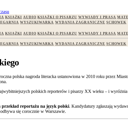
czasu
IA
KSIĄŻKI
AUDIO
KSIĄŻKI O PISARZU
WYWIADY I PRASA
MATE
IĘGARNIA
WYSZUKIWARKA
WYDANIA ZAGRANICZNE
SCHOWEK
IA
KSIĄŻKI
AUDIO
KSIĄŻKI O PISARZU
WYWIADY I PRASA
MATE
IĘGARNIA
WYSZUKIWARKA
WYDANIA ZAGRANICZNE
SCHOWEK
kiego
roczna polska nagroda literacka ustanowiona w 2010 roku przez Mias
ona.
ybitniejszych polskich reporterów i pisarzy XX wieku – i wyróżnia na
a
przekład reportażu na język polski
. Kandydatury zgłaszają wydawni
ia odbywa się corocznie w Warszawie.