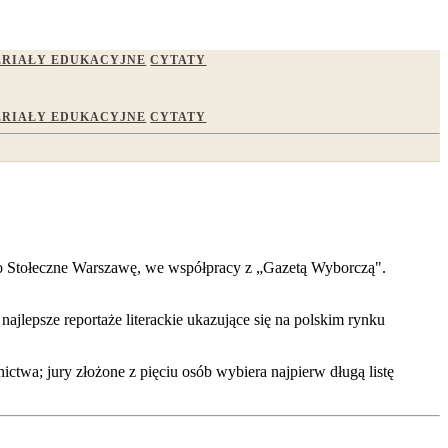
RIAŁY EDUKACYJNE
CYTATY
RIAŁY EDUKACYJNE
CYTATY
to Stołeczne Warszawę, we współpracy z „Gazetą Wyborczą".
jlepsze reportaże literackie ukazujące się na polskim rynku
ctwa; jury złożone z pięciu osób wybiera najpierw długą listę