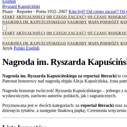
English
Ryszard Kapuściński
Pisarz · Reporter · Poeta
1932–2007
Kim był?
Od czego zacząć?
Oś 
START
AKTUALNOŚCI
OD CZEGO ZACZĄĆ?
OŚ CZASU
BIOGRAF
NAGRODA IM. KAPUŚCIŃSKIEGO
NAGRODY
MAPA PODRÓŻY
KS
START
AKTUALNOŚCI
OD CZEGO ZACZĄĆ?
OŚ CZASU
BIOGRAF
NAGRODA IM. KAPUŚCIŃSKIEGO
NAGRODY
MAPA PODRÓŻY
KS
Język
Polski
English
Nagroda im. Ryszarda Kapuścińs
Nagroda im. Ryszarda Kapuścińskiego za reportaż literacki
to co
Patronat honorowy nad nagrodą objęła Alicja Kapuścińska, żona patr
Nagroda honoruje twórczość Ryszarda Kapuścińskiego – jednego z najw
wydawniczym, zarówno autorów polskich, jak i zagranicznych.
Przyznawana jest w dwóch kategoriach: za
reportaż literacki
oraz z
dziesięciu tytułów, a następnie finałową piątkę. Ceremonia wręczen