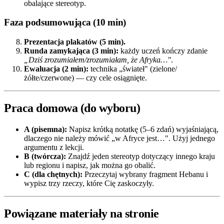
obalające stereotyp.
Faza podsumowująca (10 min)
Prezentacja plakatów (5 min).
Runda zamykająca (3 min):
każdy uczeń kończy zdanie
„Dziś zrozumiałem/zrozumiałam, że Afryka…"
.
Ewaluacja (2 min):
technika „świateł" (zielone/
żółte/czerwone) — czy cele osiągnięte.
Praca domowa (do wyboru)
A (pisemna):
Napisz krótką notatkę (5–6 zdań) wyjaśniającą,
dlaczego nie należy mówić „w Afryce jest…". Użyj jednego
argumentu z lekcji.
B (twórcza):
Znajdź jeden stereotyp dotyczący innego kraju
lub regionu i napisz, jak można go obalić.
C (dla chętnych):
Przeczytaj wybrany fragment Hebanu i
wypisz trzy rzeczy, które Cię zaskoczyły.
Powiązane materiały na stronie