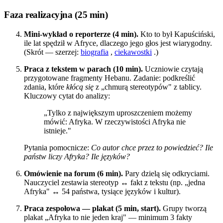
Faza realizacyjna (25 min)
Mini-wykład o reporterze (4 min).
Kto to był Kapuściński,
ile lat spędził w Afryce, dlaczego jego głos jest wiarygodny.
(Skrót — szerzej:
biografia
,
ciekawostki
.)
Praca z tekstem w parach (10 min).
Uczniowie czytają
przygotowane fragmenty Hebanu. Zadanie: podkreślić
zdania, które
kłócą się
z „chmurą stereotypów" z tablicy.
Kluczowy cytat do analizy:
„Tylko z największym uproszczeniem możemy
mówić: Afryka. W rzeczywistości Afryka nie
istnieje."
Pytania pomocnicze:
Co autor chce przez to powiedzieć? Ile
państw liczy Afryka? Ile języków?
Omówienie na forum (6 min).
Pary dzielą się odkryciami.
Nauczyciel zestawia stereotyp ↔ fakt z tekstu (np. „jedna
Afryka" ↔ 54 państwa, tysiące języków i kultur).
Praca zespołowa — plakat (5 min, start).
Grupy tworzą
plakat „Afryka to nie jeden kraj" — minimum 3 fakty