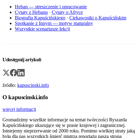
Heban — streszczenie i opracowanie
Cytaty z Hebanu
·
Cytaty o Afryce
Biografia Kapuścińskiego
·
Ciekawostki o Kapuścińskim
Spotkanie z Innym — motyw maturalny
Wszystkie scenariusze lekcji
Udostępnij artykuł:
źródło:
kapuscinski.info
O kapuscinski.info
więcej informacji
Gromadzimy wszelkie informacje na temat twórczości Ryszarda
Kapuścińskiego ukazujące się w prasie krajowej i zagranicznej.
Istniejemy nieprzerwanie od 2000 roku. Pomimo wielkiej straty jaką
była dla nas wszystkich śmierć mistrza reportażu nasza strona