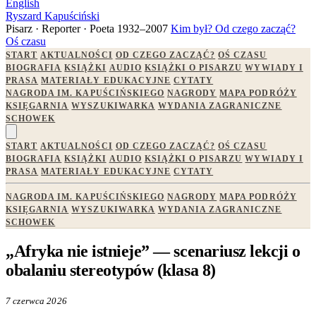
English
Ryszard Kapuściński
Pisarz · Reporter · Poeta
1932–2007
Kim był?
Od czego zacząć?
Oś czasu
START
AKTUALNOŚCI
OD CZEGO ZACZĄĆ?
OŚ CZASU
BIOGRAFIA
KSIĄŻKI
AUDIO
KSIĄŻKI O PISARZU
WYWIADY I
PRASA
MATERIAŁY EDUKACYJNE
CYTATY
NAGRODA IM. KAPUŚCIŃSKIEGO
NAGRODY
MAPA PODRÓŻY
KSIĘGARNIA
WYSZUKIWARKA
WYDANIA ZAGRANICZNE
SCHOWEK
START
AKTUALNOŚCI
OD CZEGO ZACZĄĆ?
OŚ CZASU
BIOGRAFIA
KSIĄŻKI
AUDIO
KSIĄŻKI O PISARZU
WYWIADY I
PRASA
MATERIAŁY EDUKACYJNE
CYTATY
NAGRODA IM. KAPUŚCIŃSKIEGO
NAGRODY
MAPA PODRÓŻY
KSIĘGARNIA
WYSZUKIWARKA
WYDANIA ZAGRANICZNE
SCHOWEK
„Afryka nie istnieje” — scenariusz lekcji o
obalaniu stereotypów (klasa 8)
7 czerwca 2026