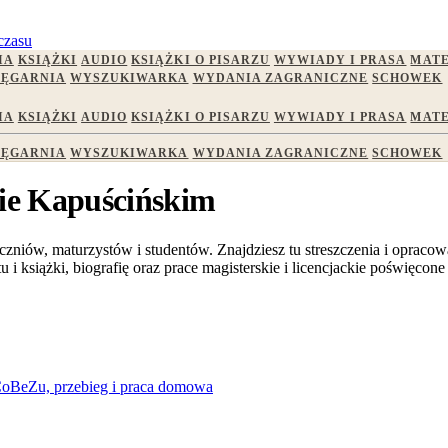
czasu
IA
KSIĄŻKI
AUDIO
KSIĄŻKI O PISARZU
WYWIADY I PRASA
MATE
IĘGARNIA
WYSZUKIWARKA
WYDANIA ZAGRANICZNE
SCHOWEK
IA
KSIĄŻKI
AUDIO
KSIĄŻKI O PISARZU
WYWIADY I PRASA
MATE
IĘGARNIA
WYSZUKIWARKA
WYDANIA ZAGRANICZNE
SCHOWEK
zie Kapuścińskim
czniów, maturzystów i studentów. Znajdziesz tu streszczenia i opracow
 książki, biografię oraz prace magisterskie i licencjackie poświęcone
aCoBeZu, przebieg i praca domowa