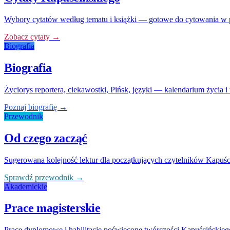
Wybory cytatów według tematu i książki — gotowe do cytowania w 
Zobacz cytaty →
Biografia
Biografia
Życiorys reportera, ciekawostki, Pińsk, języki — kalendarium życia i
Poznaj biografię →
Przewodnik
Od czego zacząć
Sugerowana kolejność lektur dla początkujących czytelników Kapuśc
Sprawdź przewodnik →
Akademickie
Prace magisterskie
Prace dyplomowe i habilitacje poświęcone twórczości Kapuścińskieg