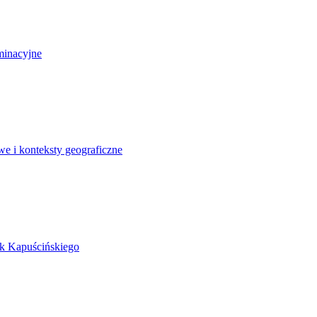
minacyjne
e i konteksty geograficzne
ek Kapuścińskiego