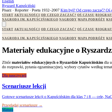
English
Ryszard Kapuściński
Pisarz · Reporter · Poeta
1932–2007
Kim był?
Od czego zacząć?
Oś 
START
AKTUALNOŚCI
OD CZEGO ZACZĄĆ?
OŚ CZASU
BIOGRAF
NAGRODA IM. KAPUŚCIŃSKIEGO
NAGRODY
MAPA PODRÓŻY
KS
START
AKTUALNOŚCI
OD CZEGO ZACZĄĆ?
OŚ CZASU
BIOGRAF
NAGRODA IM. KAPUŚCIŃSKIEGO
NAGRODY
MAPA PODRÓŻY
KS
Materiały edukacyjne o Ryszard
Zbiór
materiałów edukacyjnych o Ryszardzie Kapuścińskim
dla u
do rozprawki, pytania egzaminacyjne), wybory cytatów według tematu i
Dla nauczycieli
Scenariusze lekcji
Gotowe scenariusze lekcji o Kapuścińskim dla klas 7 i 8 — cele, N
Przeglądaj scenariusze →
Matura