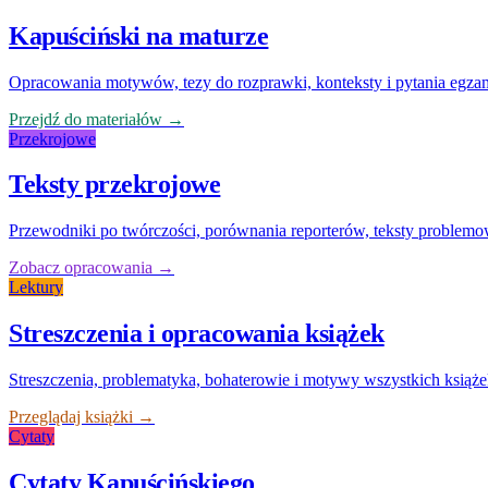
Kapuściński na maturze
Opracowania motywów, tezy do rozprawki, konteksty i pytania egza
Przejdź do materiałów →
Przekrojowe
Teksty przekrojowe
Przewodniki po twórczości, porównania reporterów, teksty problemow
Zobacz opracowania →
Lektury
Streszczenia i opracowania książek
Streszczenia, problematyka, bohaterowie i motywy wszystkich książ
Przeglądaj książki →
Cytaty
Cytaty Kapuścińskiego