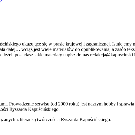
ńskiego ukazujące się w prasie krajowej i zagranicznej. Istniejemy n
stniała dalej… wciąż jest wiele materiałów do opublikowania, a zasób 
. Jeżeli posiadasz takie materiały napisz do nas redakcja@kapuscinski.
kami. Prowadzenie serwisu (od 2000 roku) jest naszym hobby i sprawi
ości Ryszarda Kapuścińskiego.
ązanych z literacką twórczością Ryszarda Kapuścińskiego.