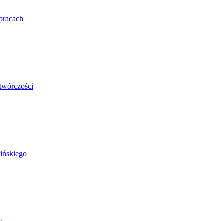
pracach
 twórczości
ińskiego
o