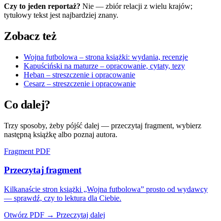
Czy to jeden reportaż?
Nie — zbiór relacji z wielu krajów;
tytułowy tekst jest najbardziej znany.
Zobacz też
Wojna futbolowa – strona książki: wydania, recenzje
Kapuściński na maturze – opracowanie, cytaty, tezy
Heban – streszczenie i opracowanie
Cesarz – streszczenie i opracowanie
Co dalej?
Trzy sposoby, żeby pójść dalej — przeczytaj fragment, wybierz
następną książkę albo poznaj autora.
Fragment PDF
Przeczytaj fragment
Kilkanaście stron książki „Wojna futbolowa” prosto od wydawcy
— sprawdź, czy to lektura dla Ciebie.
Otwórz PDF →
Przeczytaj dalej