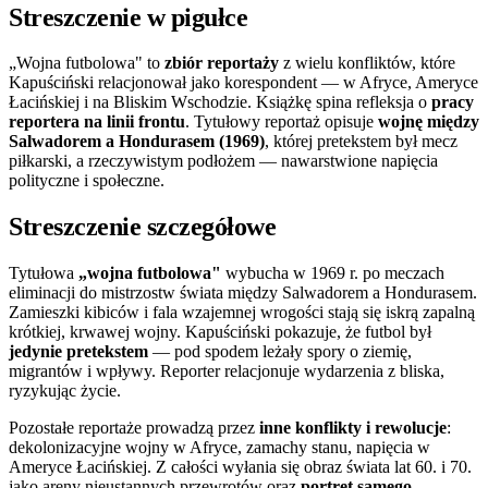
Streszczenie w pigułce
„Wojna futbolowa" to
zbiór reportaży
z wielu konfliktów, które
Kapuściński relacjonował jako korespondent — w Afryce, Ameryce
Łacińskiej i na Bliskim Wschodzie. Książkę spina refleksja o
pracy
reportera na linii frontu
. Tytułowy reportaż opisuje
wojnę między
Salwadorem a Hondurasem (1969)
, której pretekstem był mecz
piłkarski, a rzeczywistym podłożem — nawarstwione napięcia
polityczne i społeczne.
Streszczenie szczegółowe
Tytułowa
„wojna futbolowa"
wybucha w 1969 r. po meczach
eliminacji do mistrzostw świata między Salwadorem a Hondurasem.
Zamieszki kibiców i fala wzajemnej wrogości stają się iskrą zapalną
krótkiej, krwawej wojny. Kapuściński pokazuje, że futbol był
jedynie pretekstem
— pod spodem leżały spory o ziemię,
migrantów i wpływy. Reporter relacjonuje wydarzenia z bliska,
ryzykując życie.
Pozostałe reportaże prowadzą przez
inne konflikty i rewolucje
:
dekolonizacyjne wojny w Afryce, zamachy stanu, napięcia w
Ameryce Łacińskiej. Z całości wyłania się obraz świata lat 60. i 70.
jako areny nieustannych przewrotów oraz
portret samego