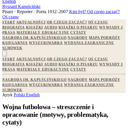
English
Ryszard Kapuściński
Pisarz · Reporter · Poeta
1932–2007
Kim był?
Od czego zacząć?
Oś czasu
START
AKTUALNOŚCI
OD CZEGO ZACZĄĆ?
OŚ CZASU
BIOGRAFIA
KSIĄŻKI
AUDIO
KSIĄŻKI O PISARZU
WYWIADY I
PRASA
MATERIAŁY EDUKACYJNE
CYTATY
NAGRODA IM. KAPUŚCIŃSKIEGO
NAGRODY
MAPA PODRÓŻY
KSIĘGARNIA
WYSZUKIWARKA
WYDANIA ZAGRANICZNE
SCHOWEK
START
AKTUALNOŚCI
OD CZEGO ZACZĄĆ?
OŚ CZASU
BIOGRAFIA
KSIĄŻKI
AUDIO
KSIĄŻKI O PISARZU
WYWIADY I
PRASA
MATERIAŁY EDUKACYJNE
CYTATY
NAGRODA IM. KAPUŚCIŃSKIEGO
NAGRODY
MAPA PODRÓŻY
KSIĘGARNIA
WYSZUKIWARKA
WYDANIA ZAGRANICZNE
SCHOWEK
Język
Polski
English
Wojna futbolowa – streszczenie i
opracowanie (motywy, problematyka,
cytaty)