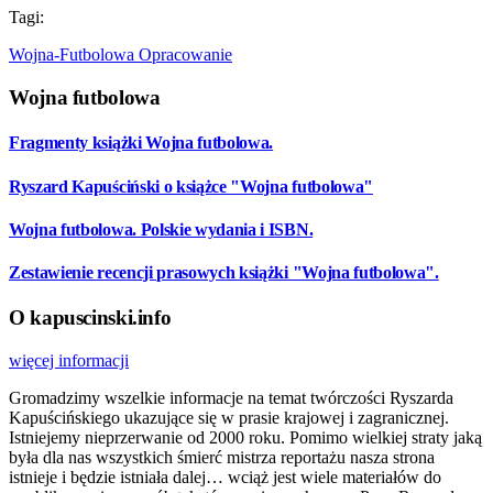
Tagi:
Wojna-Futbolowa
Opracowanie
Wojna futbolowa
Fragmenty książki Wojna futbolowa.
Ryszard Kapuściński o książce "Wojna futbolowa"
Wojna futbolowa. Polskie wydania i ISBN.
Zestawienie recencji prasowych książki "Wojna futbolowa".
O kapuscinski.info
więcej informacji
Gromadzimy wszelkie informacje na temat twórczości Ryszarda
Kapuścińskiego ukazujące się w prasie krajowej i zagranicznej.
Istniejemy nieprzerwanie od 2000 roku. Pomimo wielkiej straty jaką
była dla nas wszystkich śmierć mistrza reportażu nasza strona
istnieje i będzie istniała dalej… wciąż jest wiele materiałów do