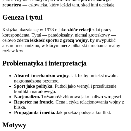
reportera
— człowieka, który jeździ tam, skąd inni uciekają.
Geneza i tytuł
Książka ukazała się w 1978 r. jako
zbiór relacji
z lat pracy
korespondenta. Tytuł — paradoksalny, niemal groteskowy —
celowo zderza
lekkość sportu z grozą wojny
, by uwypuklić
absurd mechanizmu, w którym mecz piłkarski uruchamia realny
rozlew krwi.
Problematyka i interpretacja
Absurd i mechanizm wojny.
Jak błahy pretekst uwalnia
nagromadzoną przemoc.
Sport jako polityka.
Futbol jako wentyl i przedłużenie
konfliktu narodowego.
Nacjonalizm.
Tożsamość zbiorowa jako paliwo wrogości.
Reporter na froncie.
Cena i etyka relacjonowania wojny z
bliska.
Propaganda i media.
Jak przekaz podsyca konflikt.
Motywy