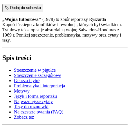
🏷️
Dodaj do schowka
„Wojna futbolowa"
(1978) to zbiór reportaży Ryszarda
Kapuścińskiego z konfliktów i rewolucji, których był świadkiem.
Tytułowy tekst opisuje absurdalną wojnę Salwador–Honduras z
1969 r. Poniżej streszczenie, problematyka, motywy oraz cytaty i
tezy.
Spis treści
Streszczenie w pigułce
Streszczenie szczegółowe
Geneza i tytuł
Problematyka i interpretacja
Motywy
Język i forma reportażu
Najważniejsze cytaty
Tezy do rozprawki
Najczęstsze pytania (FAQ)
Zobacz też