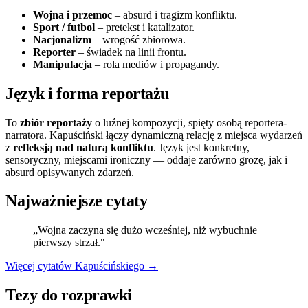
Wojna i przemoc
– absurd i tragizm konfliktu.
Sport / futbol
– pretekst i katalizator.
Nacjonalizm
– wrogość zbiorowa.
Reporter
– świadek na linii frontu.
Manipulacja
– rola mediów i propagandy.
Język i forma reportażu
To
zbiór reportaży
o luźnej kompozycji, spięty osobą reportera-
narratora. Kapuściński łączy dynamiczną relację z miejsca wydarzeń
z
refleksją nad naturą konfliktu
. Język jest konkretny,
sensoryczny, miejscami ironiczny — oddaje zarówno grozę, jak i
absurd opisywanych zdarzeń.
Najważniejsze cytaty
„Wojna zaczyna się dużo wcześniej, niż wybuchnie
pierwszy strzał."
Więcej cytatów Kapuścińskiego →
Tezy do rozprawki