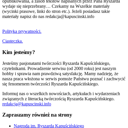
opublikowania, a zasób tekstów napisanych przez Pana Ryszarda
wydaje się nieprzebrany… Czekamy na Wszelkie materiały
(wycinki prasowe, linki do stron etc.). Jeżeli posiadasz takie
materiały napisz do nas redakcja@kapuscinski.info
Polityka prywatności.
Ciasteczka.
Kim jesteśmy?
Jesteśmy pasjonatami twórczości Ryszarda Kapuścińskiego,
czytelnikami. Prowadzenie serwisu (od 2000 roku) jest naszym
hobby i sprawia nam prawdziwą satysfakcję. Mamy nadzieję, że
nasza praca włożona w serwis pomoże Państwu poznać i zachwycić
się fenomenem twórczości Ryszarda Kapuścińskiego.
Informuj nas o wszelkich nowościach, artykułach i wydarzeniach
związanych z literacką twórczością Ryszarda Kapuścińskiego.
redakcja@kapuscinski.info
Zapraszamy również na strony
Nagroda im. Ryszarda Kapuścińskiego