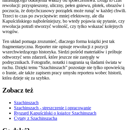
narastającego odklejenia władzy od społeczeństwa. Drugi to czas
rewolucji: przyspieszony, uliczny, pełen gniewu, plotek, obrazów i
poczucia, że dotychczasowy porządek może runąć w każdej chwili.
Trzeci to czas po zwycięstwie: mniej efektowny, ale dla
Kapuścińskiego najboleśniejszy, bo wtedy pojawia się pytanie, czy
rewolucja potrafi stworzyć wolność, czy tylko wskazać kolejnych
wrogów.
Ten układ pomaga zrozumieć, dlaczego forma książki jest tak
fragmentaryczna. Reporter nie opisuje rewolucji z pozycji
wszechwiedzącego historyka. Siedzi pośród materiałów i próbuje
odtworzyć sens zdarzeń, które jeszcze nie zastygły w
podręcznikach. Fotografie, notatki i nagrania są śladami świata w
ruchu. Dzięki temu “Szachinszach” pozostaje nie tylko opowieścią
o Iranie, ale także zapisem pracy umysłu reportera wobec historii,
która dzieje się za szybko.
Zobacz też
Szachinszach
Szachinszach - streszczenie i opracowanie
Ryszard Kapuściński o książce Szachinszach
Cytaty z Szachinszacha