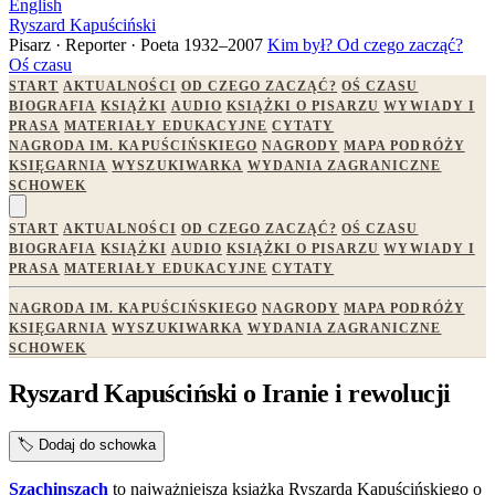
English
Ryszard Kapuściński
Pisarz · Reporter · Poeta
1932–2007
Kim był?
Od czego zacząć?
Oś czasu
START
AKTUALNOŚCI
OD CZEGO ZACZĄĆ?
OŚ CZASU
BIOGRAFIA
KSIĄŻKI
AUDIO
KSIĄŻKI O PISARZU
WYWIADY I
PRASA
MATERIAŁY EDUKACYJNE
CYTATY
NAGRODA IM. KAPUŚCIŃSKIEGO
NAGRODY
MAPA PODRÓŻY
KSIĘGARNIA
WYSZUKIWARKA
WYDANIA ZAGRANICZNE
SCHOWEK
START
AKTUALNOŚCI
OD CZEGO ZACZĄĆ?
OŚ CZASU
BIOGRAFIA
KSIĄŻKI
AUDIO
KSIĄŻKI O PISARZU
WYWIADY I
PRASA
MATERIAŁY EDUKACYJNE
CYTATY
NAGRODA IM. KAPUŚCIŃSKIEGO
NAGRODY
MAPA PODRÓŻY
KSIĘGARNIA
WYSZUKIWARKA
WYDANIA ZAGRANICZNE
SCHOWEK
Ryszard Kapuściński o Iranie i rewolucji
🏷️
Dodaj do schowka
Szachinszach
to najważniejsza książka Ryszarda Kapuścińskiego o