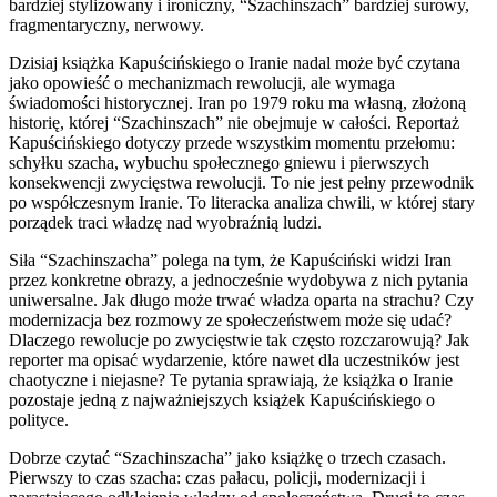
bardziej stylizowany i ironiczny, “Szachinszach” bardziej surowy,
fragmentaryczny, nerwowy.
Dzisiaj książka Kapuścińskiego o Iranie nadal może być czytana
jako opowieść o mechanizmach rewolucji, ale wymaga
świadomości historycznej. Iran po 1979 roku ma własną, złożoną
historię, której “Szachinszach” nie obejmuje w całości. Reportaż
Kapuścińskiego dotyczy przede wszystkim momentu przełomu:
schyłku szacha, wybuchu społecznego gniewu i pierwszych
konsekwencji zwycięstwa rewolucji. To nie jest pełny przewodnik
po współczesnym Iranie. To literacka analiza chwili, w której stary
porządek traci władzę nad wyobraźnią ludzi.
Siła “Szachinszacha” polega na tym, że Kapuściński widzi Iran
przez konkretne obrazy, a jednocześnie wydobywa z nich pytania
uniwersalne. Jak długo może trwać władza oparta na strachu? Czy
modernizacja bez rozmowy ze społeczeństwem może się udać?
Dlaczego rewolucje po zwycięstwie tak często rozczarowują? Jak
reporter ma opisać wydarzenie, które nawet dla uczestników jest
chaotyczne i niejasne? Te pytania sprawiają, że książka o Iranie
pozostaje jedną z najważniejszych książek Kapuścińskiego o
polityce.
Dobrze czytać “Szachinszacha” jako książkę o trzech czasach.
Pierwszy to czas szacha: czas pałacu, policji, modernizacji i