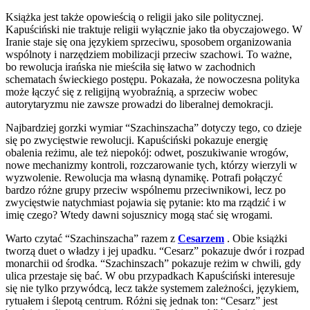
Książka jest także opowieścią o religii jako sile politycznej.
Kapuściński nie traktuje religii wyłącznie jako tła obyczajowego. W
Iranie staje się ona językiem sprzeciwu, sposobem organizowania
wspólnoty i narzędziem mobilizacji przeciw szachowi. To ważne,
bo rewolucja irańska nie mieściła się łatwo w zachodnich
schematach świeckiego postępu. Pokazała, że nowoczesna polityka
może łączyć się z religijną wyobraźnią, a sprzeciw wobec
autorytaryzmu nie zawsze prowadzi do liberalnej demokracji.
Najbardziej gorzki wymiar “Szachinszacha” dotyczy tego, co dzieje
się po zwycięstwie rewolucji. Kapuściński pokazuje energię
obalenia reżimu, ale też niepokój: odwet, poszukiwanie wrogów,
nowe mechanizmy kontroli, rozczarowanie tych, którzy wierzyli w
wyzwolenie. Rewolucja ma własną dynamikę. Potrafi połączyć
bardzo różne grupy przeciw wspólnemu przeciwnikowi, lecz po
zwycięstwie natychmiast pojawia się pytanie: kto ma rządzić i w
imię czego? Wtedy dawni sojusznicy mogą stać się wrogami.
Warto czytać “Szachinszacha” razem z
Cesarzem
. Obie książki
tworzą duet o władzy i jej upadku. “Cesarz” pokazuje dwór i rozpad
monarchii od środka. “Szachinszach” pokazuje reżim w chwili, gdy
ulica przestaje się bać. W obu przypadkach Kapuściński interesuje
się nie tylko przywódcą, lecz także systemem zależności, językiem,
rytuałem i ślepotą centrum. Różni się jednak ton: “Cesarz” jest