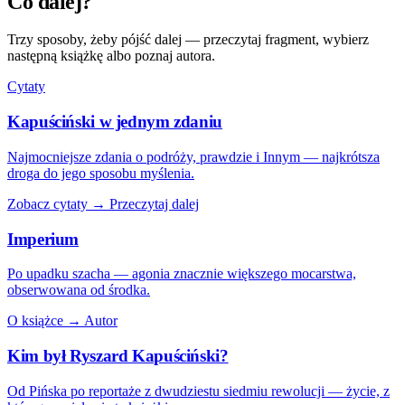
Co dalej?
Trzy sposoby, żeby pójść dalej — przeczytaj fragment, wybierz
następną książkę albo poznaj autora.
Cytaty
Kapuściński w jednym zdaniu
Najmocniejsze zdania o podróży, prawdzie i Innym — najkrótsza
droga do jego sposobu myślenia.
Zobacz cytaty →
Przeczytaj dalej
Imperium
Po upadku szacha — agonia znacznie większego mocarstwa,
obserwowana od środka.
O książce →
Autor
Kim był Ryszard Kapuściński?
Od Pińska po reportaże z dwudziestu siedmiu rewolucji — życie, z