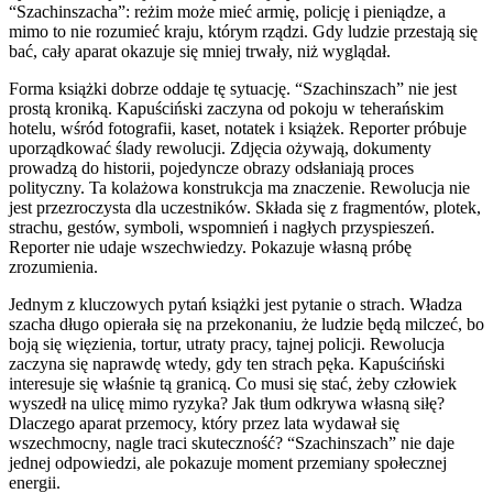
“Szachinszacha”: reżim może mieć armię, policję i pieniądze, a
mimo to nie rozumieć kraju, którym rządzi. Gdy ludzie przestają się
bać, cały aparat okazuje się mniej trwały, niż wyglądał.
Forma książki dobrze oddaje tę sytuację. “Szachinszach” nie jest
prostą kroniką. Kapuściński zaczyna od pokoju w teherańskim
hotelu, wśród fotografii, kaset, notatek i książek. Reporter próbuje
uporządkować ślady rewolucji. Zdjęcia ożywają, dokumenty
prowadzą do historii, pojedyncze obrazy odsłaniają proces
polityczny. Ta kolażowa konstrukcja ma znaczenie. Rewolucja nie
jest przezroczysta dla uczestników. Składa się z fragmentów, plotek,
strachu, gestów, symboli, wspomnień i nagłych przyspieszeń.
Reporter nie udaje wszechwiedzy. Pokazuje własną próbę
zrozumienia.
Jednym z kluczowych pytań książki jest pytanie o strach. Władza
szacha długo opierała się na przekonaniu, że ludzie będą milczeć, bo
boją się więzienia, tortur, utraty pracy, tajnej policji. Rewolucja
zaczyna się naprawdę wtedy, gdy ten strach pęka. Kapuściński
interesuje się właśnie tą granicą. Co musi się stać, żeby człowiek
wyszedł na ulicę mimo ryzyka? Jak tłum odkrywa własną siłę?
Dlaczego aparat przemocy, który przez lata wydawał się
wszechmocny, nagle traci skuteczność? “Szachinszach” nie daje
jednej odpowiedzi, ale pokazuje moment przemiany społecznej
energii.