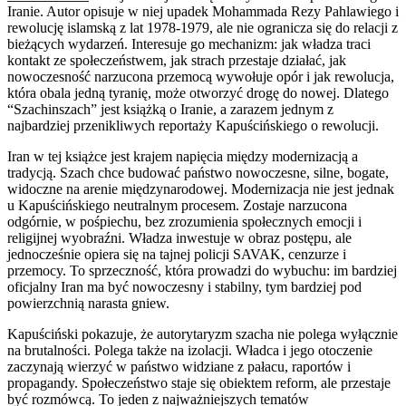
Iranie. Autor opisuje w niej upadek Mohammada Rezy Pahlawiego i
rewolucję islamską z lat 1978-1979, ale nie ogranicza się do relacji z
bieżących wydarzeń. Interesuje go mechanizm: jak władza traci
kontakt ze społeczeństwem, jak strach przestaje działać, jak
nowoczesność narzucona przemocą wywołuje opór i jak rewolucja,
która obala jedną tyranię, może otworzyć drogę do nowej. Dlatego
“Szachinszach” jest książką o Iranie, a zarazem jednym z
najbardziej przenikliwych reportaży Kapuścińskiego o rewolucji.
Iran w tej książce jest krajem napięcia między modernizacją a
tradycją. Szach chce budować państwo nowoczesne, silne, bogate,
widoczne na arenie międzynarodowej. Modernizacja nie jest jednak
u Kapuścińskiego neutralnym procesem. Zostaje narzucona
odgórnie, w pośpiechu, bez zrozumienia społecznych emocji i
religijnej wyobraźni. Władza inwestuje w obraz postępu, ale
jednocześnie opiera się na tajnej policji SAVAK, cenzurze i
przemocy. To sprzeczność, która prowadzi do wybuchu: im bardziej
oficjalny Iran ma być nowoczesny i stabilny, tym bardziej pod
powierzchnią narasta gniew.
Kapuściński pokazuje, że autorytaryzm szacha nie polega wyłącznie
na brutalności. Polega także na izolacji. Władca i jego otoczenie
zaczynają wierzyć w państwo widziane z pałacu, raportów i
propagandy. Społeczeństwo staje się obiektem reform, ale przestaje
być rozmówcą. To jeden z najważniejszych tematów