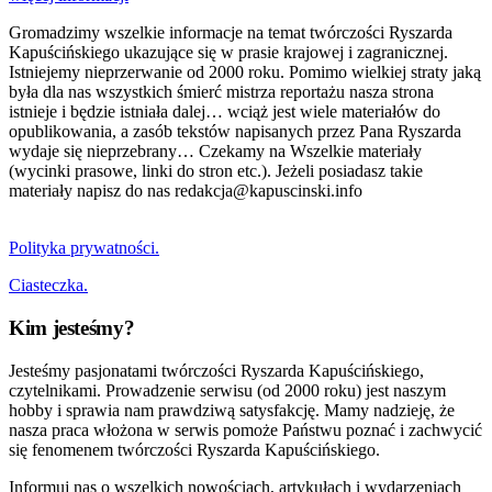
Gromadzimy wszelkie informacje na temat twórczości Ryszarda
Kapuścińskiego ukazujące się w prasie krajowej i zagranicznej.
Istniejemy nieprzerwanie od 2000 roku. Pomimo wielkiej straty jaką
była dla nas wszystkich śmierć mistrza reportażu nasza strona
istnieje i będzie istniała dalej… wciąż jest wiele materiałów do
opublikowania, a zasób tekstów napisanych przez Pana Ryszarda
wydaje się nieprzebrany… Czekamy na Wszelkie materiały
(wycinki prasowe, linki do stron etc.). Jeżeli posiadasz takie
materiały napisz do nas redakcja@kapuscinski.info
Polityka prywatności.
Ciasteczka.
Kim jesteśmy?
Jesteśmy pasjonatami twórczości Ryszarda Kapuścińskiego,
czytelnikami. Prowadzenie serwisu (od 2000 roku) jest naszym
hobby i sprawia nam prawdziwą satysfakcję. Mamy nadzieję, że
nasza praca włożona w serwis pomoże Państwu poznać i zachwycić
się fenomenem twórczości Ryszarda Kapuścińskiego.
Informuj nas o wszelkich nowościach, artykułach i wydarzeniach