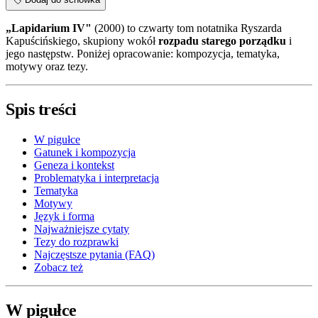
„Lapidarium IV"
(2000) to czwarty tom notatnika Ryszarda
Kapuścińskiego, skupiony wokół
rozpadu starego porządku
i
jego następstw. Poniżej opracowanie: kompozycja, tematyka,
motywy oraz tezy.
Spis treści
W pigułce
Gatunek i kompozycja
Geneza i kontekst
Problematyka i interpretacja
Tematyka
Motywy
Język i forma
Najważniejsze cytaty
Tezy do rozprawki
Najczęstsze pytania (FAQ)
Zobacz też
W pigułce