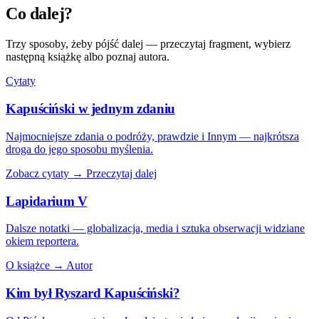
Co dalej?
Trzy sposoby, żeby pójść dalej — przeczytaj fragment, wybierz
następną książkę albo poznaj autora.
Cytaty
Kapuściński w jednym zdaniu
Najmocniejsze zdania o podróży, prawdzie i Innym — najkrótsza
droga do jego sposobu myślenia.
Zobacz cytaty →
Przeczytaj dalej
Lapidarium V
Dalsze notatki — globalizacja, media i sztuka obserwacji widziane
okiem reportera.
O książce →
Autor
Kim był Ryszard Kapuściński?