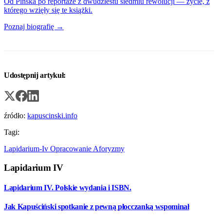
Od Pińska po reportaże z dwudziestu siedmiu rewolucji — życie, z
którego wzięły się te książki.
Poznaj biografię →
Udostępnij artykuł:
źródło:
kapuscinski.info
Tagi:
Lapidarium-Iv
Opracowanie
Aforyzmy
Lapidarium IV
Lapidarium IV. Polskie wydania i ISBN.
Jak Kapuściński spotkanie z pewną płocczanką wspominał