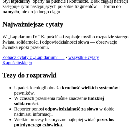
Styl
lapidarny
, oparty na puencie i kontraście. Brak ciągłej narracji
zastępuje rytm następujących po sobie fragmentów — forma do
namysłu
, nie do jednego ciągu.
Najważniejsze cytaty
W „Lapidarium IV" Kapuściński zapisuje myśli o rozpadzie starego
świata, solidarności i odpowiedzialności słowa — obserwacje
świadka epoki przełomu.
Zobacz cytaty z „Lapidarium" →
·
wszystkie cytaty
Kapuścińskiego
Tezy do rozprawki
Upadek ideologii obnaża
kruchość wielkich systemów
i
pewników.
W czasach przesilenia rośnie znaczenie
ludzkiej
solidarności
.
Reporter ponosi
odpowiedzialność za słowo
w dobie
nadmiaru informacji.
Wielkie procesy historyczne najlepiej widać
przez los
pojedynczego człowieka
.