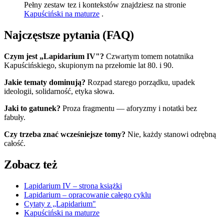
Pełny zestaw tez i kontekstów znajdziesz na stronie
Kapuściński na maturze
.
Najczęstsze pytania (FAQ)
Czym jest „Lapidarium IV"?
Czwartym tomem notatnika
Kapuścińskiego, skupionym na przełomie lat 80. i 90.
Jakie tematy dominują?
Rozpad starego porządku, upadek
ideologii, solidarność, etyka słowa.
Jaki to gatunek?
Proza fragmentu — aforyzmy i notatki bez
fabuły.
Czy trzeba znać wcześniejsze tomy?
Nie, każdy stanowi odrębną
całość.
Zobacz też
Lapidarium IV – strona książki
Lapidarium – opracowanie całego cyklu
Cytaty z „Lapidarium"
Kapuściński na maturze