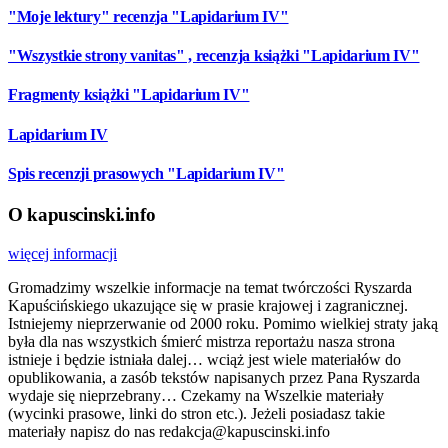
"Moje lektury" recenzja "Lapidarium IV"
"Wszystkie strony vanitas" , recenzja książki "Lapidarium IV"
Fragmenty książki "Lapidarium IV"
Lapidarium IV
Spis recenzji prasowych "Lapidarium IV"
O kapuscinski.info
więcej informacji
Gromadzimy wszelkie informacje na temat twórczości Ryszarda
Kapuścińskiego ukazujące się w prasie krajowej i zagranicznej.
Istniejemy nieprzerwanie od 2000 roku. Pomimo wielkiej straty jaką
była dla nas wszystkich śmierć mistrza reportażu nasza strona
istnieje i będzie istniała dalej… wciąż jest wiele materiałów do
opublikowania, a zasób tekstów napisanych przez Pana Ryszarda
wydaje się nieprzebrany… Czekamy na Wszelkie materiały
(wycinki prasowe, linki do stron etc.). Jeżeli posiadasz takie
materiały napisz do nas redakcja@kapuscinski.info