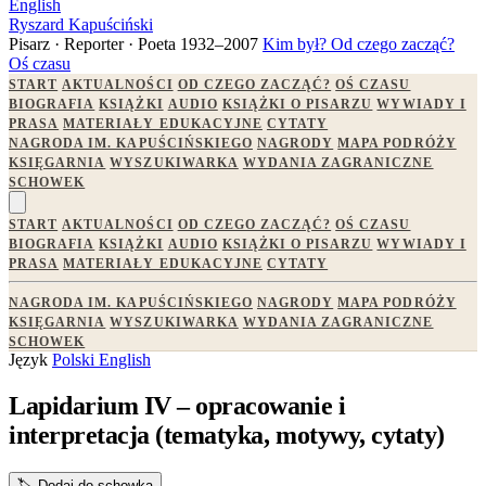
English
Ryszard Kapuściński
Pisarz · Reporter · Poeta
1932–2007
Kim był?
Od czego zacząć?
Oś czasu
START
AKTUALNOŚCI
OD CZEGO ZACZĄĆ?
OŚ CZASU
BIOGRAFIA
KSIĄŻKI
AUDIO
KSIĄŻKI O PISARZU
WYWIADY I
PRASA
MATERIAŁY EDUKACYJNE
CYTATY
NAGRODA IM. KAPUŚCIŃSKIEGO
NAGRODY
MAPA PODRÓŻY
KSIĘGARNIA
WYSZUKIWARKA
WYDANIA ZAGRANICZNE
SCHOWEK
START
AKTUALNOŚCI
OD CZEGO ZACZĄĆ?
OŚ CZASU
BIOGRAFIA
KSIĄŻKI
AUDIO
KSIĄŻKI O PISARZU
WYWIADY I
PRASA
MATERIAŁY EDUKACYJNE
CYTATY
NAGRODA IM. KAPUŚCIŃSKIEGO
NAGRODY
MAPA PODRÓŻY
KSIĘGARNIA
WYSZUKIWARKA
WYDANIA ZAGRANICZNE
SCHOWEK
Język
Polski
English
Lapidarium IV – opracowanie i
interpretacja (tematyka, motywy, cytaty)
🏷️
Dodaj do schowka