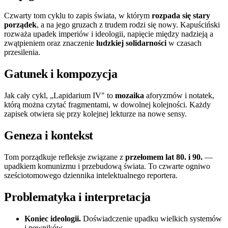
Czwarty tom cyklu to zapis świata, w którym
rozpada się stary
porządek
, a na jego gruzach z trudem rodzi się nowy. Kapuściński
rozważa upadek imperiów i ideologii, napięcie między nadzieją a
zwątpieniem oraz znaczenie
ludzkiej solidarności
w czasach
przesilenia.
Gatunek i kompozycja
Jak cały cykl, „Lapidarium IV" to
mozaika
aforyzmów i notatek,
którą można czytać fragmentami, w dowolnej kolejności. Każdy
zapisek otwiera się przy kolejnej lekturze na nowe sensy.
Geneza i kontekst
Tom porządkuje refleksje związane z
przełomem lat 80. i 90.
—
upadkiem komunizmu i przebudową świata. To czwarte ogniwo
sześciotomowego dziennika intelektualnego reportera.
Problematyka i interpretacja
Koniec ideologii.
Doświadczenie upadku wielkich systemów
i pewników.