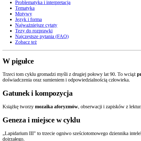
Problematyka i interpretacja
Tematyka
Motywy
Język i forma
Najważniejsze cytaty
Tezy do rozprawki
Najczęstsze pytania (FAQ)
Zobacz też
W pigułce
Trzeci tom cyklu gromadzi myśli z drugiej połowy lat 90. To wciąż
p
doświadczenia oraz sumieniem i odpowiedzialnością człowieka.
Gatunek i kompozycja
Książkę tworzy
mozaika aforyzmów
, obserwacji i zapisków z lekt
Geneza i miejsce w cyklu
„Lapidarium III" to trzecie ogniwo sześciotomowego dziennika intele
dojrzałego.