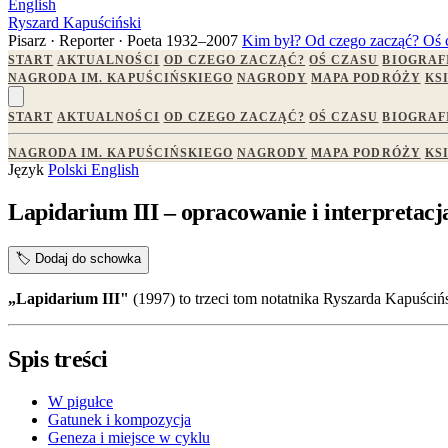
English
Ryszard Kapuściński
Pisarz · Reporter · Poeta
1932–2007
Kim był?
Od czego zacząć?
Oś 
START
AKTUALNOŚCI
OD CZEGO ZACZĄĆ?
OŚ CZASU
BIOGRAF
NAGRODA IM. KAPUŚCIŃSKIEGO
NAGRODY
MAPA PODRÓŻY
KS
START
AKTUALNOŚCI
OD CZEGO ZACZĄĆ?
OŚ CZASU
BIOGRAF
NAGRODA IM. KAPUŚCIŃSKIEGO
NAGRODY
MAPA PODRÓŻY
KS
Język
Polski
English
Lapidarium III – opracowanie i interpretacj
🏷️
Dodaj do schowka
„Lapidarium III"
(1997) to trzeci tom notatnika Ryszarda Kapuści
Spis treści
W pigułce
Gatunek i kompozycja
Geneza i miejsce w cyklu