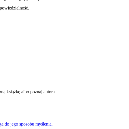
dpowiedzialność.
ną książkę albo poznaj autora.
ga do jego sposobu myślenia.