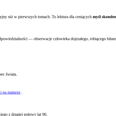
cyjny niż w pierwszych tomach. To lektura dla ceniących
myśl skonde
odpowiedzialności — obserwacje człowieka dojrzałego, robiącego bilans
ec świata.
i na maturze
.
ego z drugiej połowy lat 90.