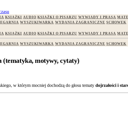
czasu
IA
KSIĄŻKI
AUDIO
KSIĄŻKI O PISARZU
WYWIADY I PRASA
MATE
IĘGARNIA
WYSZUKIWARKA
WYDANIA ZAGRANICZNE
SCHOWEK
IA
KSIĄŻKI
AUDIO
KSIĄŻKI O PISARZU
WYWIADY I PRASA
MATE
IĘGARNIA
WYSZUKIWARKA
WYDANIA ZAGRANICZNE
SCHOWEK
a (tematyka, motywy, cytaty)
ńskiego, w którym mocniej dochodzą do głosu tematy
dojrzałości i star