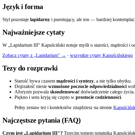
Język i forma
Styl pozostaje
lapidarny
i puentujący, ale ton — bardziej kontempla
Najważniejsze cytaty
W „Lapidarium III" Kapuściński notuje myśli o starości, mądrości i 
Zobacz cytaty z „Lapidarium" →
·
wszystkie cytaty Kapuścińskiego
Tezy do rozprawki
Starość bywa czasem
mądrości i syntezy
, a nie tylko ubytku.
Dojrzałość niesie
wzmożone poczucie odpowiedzialności
wob
Aforyzm pozwala
skondensować
doświadczenie całego życia.
Piękno i sens kryją się często w
prostocie codzienności
.
Pełny zestaw tez i kontekstów znajdziesz na stronie
Kapuścińsk
Najczęstsze pytania (FAQ)
Czym jest „Lapidarium III"?
Trzecim tomem notatnika Kapuściński