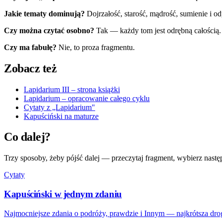
Jakie tematy dominują?
Dojrzałość, starość, mądrość, sumienie i o
Czy można czytać osobno?
Tak — każdy tom jest odrębną całością.
Czy ma fabułę?
Nie, to proza fragmentu.
Zobacz też
Lapidarium III – strona książki
Lapidarium – opracowanie całego cyklu
Cytaty z „Lapidarium"
Kapuściński na maturze
Co dalej?
Trzy sposoby, żeby pójść dalej — przeczytaj fragment, wybierz następ
Cytaty
Kapuściński w jednym zdaniu
Najmocniejsze zdania o podróży, prawdzie i Innym — najkrótsza dro