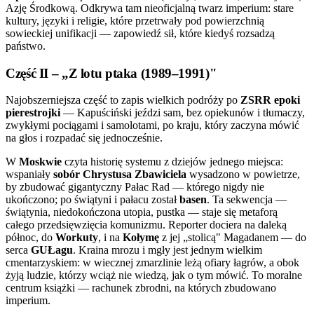
Azję Środkową. Odkrywa tam nieoficjalną twarz imperium: stare
kultury, języki i religie, które przetrwały pod powierzchnią
sowieckiej unifikacji — zapowiedź sił, które kiedyś rozsadzą
państwo.
Część II – „Z lotu ptaka (1989–1991)"
Najobszerniejsza część to zapis wielkich podróży po
ZSRR epoki
pierestrojki
— Kapuściński jeździ sam, bez opiekunów i tłumaczy,
zwykłymi pociągami i samolotami, po kraju, który zaczyna mówić
na głos i rozpadać się jednocześnie.
W
Moskwie
czyta historię systemu z dziejów jednego miejsca:
wspaniały
sobór Chrystusa Zbawiciela
wysadzono w powietrze,
by zbudować gigantyczny Pałac Rad — którego nigdy nie
ukończono; po świątyni i pałacu został
basen
. Ta sekwencja —
świątynia, niedokończona utopia, pustka — staje się metaforą
całego przedsięwzięcia komunizmu. Reporter dociera na daleką
północ, do
Workuty
, i na
Kołymę
z jej „stolicą" Magadanem — do
serca
GUŁagu
. Kraina mrozu i mgły jest jednym wielkim
cmentarzyskiem: w wiecznej zmarzlinie leżą ofiary łagrów, a obok
żyją ludzie, którzy wciąż nie wiedzą, jak o tym mówić. To moralne
centrum książki — rachunek zbrodni, na których zbudowano
imperium.