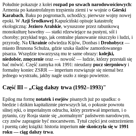
Południe pokazuje z kolei
rozpad po szwach narodowościowych
:
Armenia po katastrofalnym trzęsieniu ziemi i w wojnie o
Górski
Karabach
, Baku po pogromach, uchodźcy, pierwsze wojny nowej
epoki. W
Azji Środkowej
Kapuściński opisuje katastrofę
ekologiczną:
Jezioro Aralskie
, wysuszone przez rabunkową
monokulturę bawełny — statki rdzewiejące na pustyni, sól i
choroby; przykład tego, jak centralne planowanie niszczyło i ludzi, i
przyrodę. Na
Ukrainie
odwiedza Kijów, Donbas i
Drohobycz
—
miasto Brunona Schulza, gdzie szuka śladów zamordowanego
pisarza. Wszędzie towarzyszą mu te same obrazy:
kolejki,
niedobór, zmęczenie
oraz — nowość — ludzie, którzy przestali się
bać mówić. Część zamyka rok 1991: nieudany
pucz sierpniowy
i
formalny koniec ZSRR — imperium rozwiązuje się niemal bez
jednego wystrzału, jakby nagle uszło z niego powietrze.
Część III – „Ciąg dalszy trwa (1992–1993)"
Epilog ma formę
notatek i esejów
pisanych już po upadku: o
biedzie i dzikim kapitalizmie pierwszych lat, o pokusie powrotu
silnej ręki, o imperialnym odruchu, który przetrwał imperium, i o
pytaniu, czy Rosja stanie się „normalnym" państwem narodowym,
czy znów zapragnie być mocarstwem. Tytuł części jest ostrzeżeniem
i puentą całej książki: historia imperium
nie skończyła się w 1991
roku — ciąg dalszy trwa
.