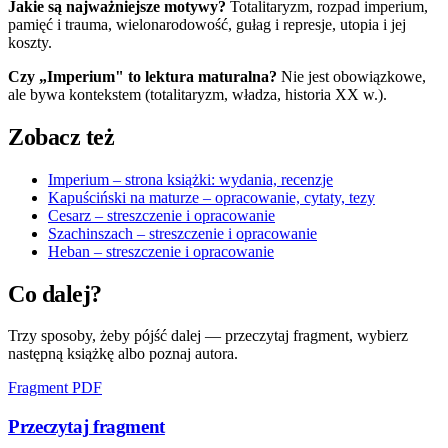
Jakie są najważniejsze motywy?
Totalitaryzm, rozpad imperium,
pamięć i trauma, wielonarodowość, gułag i represje, utopia i jej
koszty.
Czy „Imperium" to lektura maturalna?
Nie jest obowiązkowe,
ale bywa kontekstem (totalitaryzm, władza, historia XX w.).
Zobacz też
Imperium – strona książki: wydania, recenzje
Kapuściński na maturze – opracowanie, cytaty, tezy
Cesarz – streszczenie i opracowanie
Szachinszach – streszczenie i opracowanie
Heban – streszczenie i opracowanie
Co dalej?
Trzy sposoby, żeby pójść dalej — przeczytaj fragment, wybierz
następną książkę albo poznaj autora.
Fragment PDF
Przeczytaj fragment