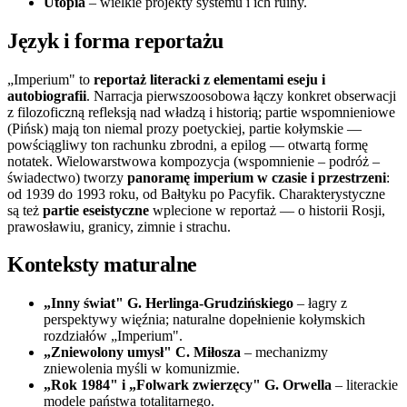
Utopia
– wielkie projekty systemu i ich ruiny.
Język i forma reportażu
„Imperium" to
reportaż literacki z elementami eseju i
autobiografii
. Narracja pierwszoosobowa łączy konkret obserwacji
z filozoficzną refleksją nad władzą i historią; partie wspomnieniowe
(Pińsk) mają ton niemal prozy poetyckiej, partie kołymskie —
powściągliwy ton rachunku zbrodni, a epilog — otwartą formę
notatek. Wielowarstwowa kompozycja (wspomnienie – podróż –
świadectwo) tworzy
panoramę imperium w czasie i przestrzeni
:
od 1939 do 1993 roku, od Bałtyku po Pacyfik. Charakterystyczne
są też
partie eseistyczne
wplecione w reportaż — o historii Rosji,
prawosławiu, granicy, zimnie i strachu.
Konteksty maturalne
„Inny świat" G. Herlinga-Grudzińskiego
– łagry z
perspektywy więźnia; naturalne dopełnienie kołymskich
rozdziałów „Imperium".
„Zniewolony umysł" C. Miłosza
– mechanizmy
zniewolenia myśli w komunizmie.
„Rok 1984" i „Folwark zwierzęcy" G. Orwella
– literackie
modele państwa totalitarnego.