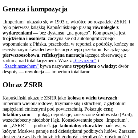
Geneza i kompozycja
„Imperium" ukazało się w 1993 r., wkrótce po rozpadzie ZSRR, i
było pierwszą książką Kapuścińskiego pisaną
równolegle z
wydarzeniami
— bez dystansu, „na gorąco". Kompozycja jest
trójdzielna i osobista
: zaczyna się od autobiograficznego
wspomnienia z Pińska, przechodzi w reportaż z podróży, kończy na
eseistycznym świadectwie historycznego przełomu. Książkę spaja
pierwszoosobowa, refleksyjna narracja
łącząca obserwację z
zadumą nad totalitaryzmem. Wraz z
„Cesarzem"
i
„Szachinszachem"
bywa nazywane
tryptykiem o władzy
: dwór
despoty — rewolucja — imperium totalitarne.
Obraz ZSRR
Kapuściński ukazuje ZSRR jako
kolosa o wielu twarzach
:
imperium wielonarodowe, trzymane siłą i strachem, z głębokimi
napięciami etnicznymi pod powierzchnią. Pokazuje
cenę
totalitaryzmu
— gułag, deportacje, zniszczone środowisko (Aral),
wszechobecny niedobór i lęk. Konsekwentnie pisze „Imperium",
nie „ZSRR" — podkreślając
kolonialny charakter
państwa, w
którym Moskwa panuje nad dziesiątkami podbitych ludów. Zarazem
dostrzega zwykłych ludzi: ich godność, cierpliwość, gościnność i