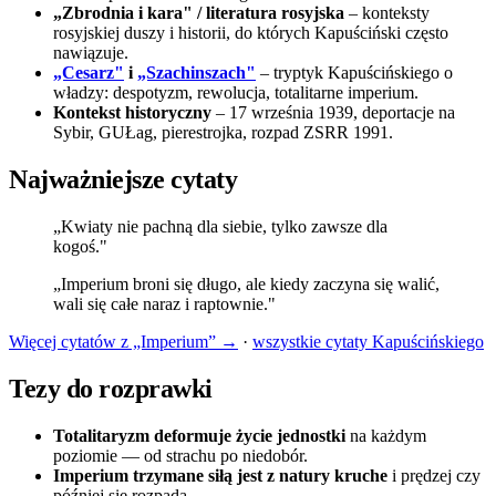
„Zbrodnia i kara" / literatura rosyjska
– konteksty
rosyjskiej duszy i historii, do których Kapuściński często
nawiązuje.
„Cesarz"
i
„Szachinszach"
– tryptyk Kapuścińskiego o
władzy: despotyzm, rewolucja, totalitarne imperium.
Kontekst historyczny
– 17 września 1939, deportacje na
Sybir, GUŁag, pierestrojka, rozpad ZSRR 1991.
Najważniejsze cytaty
„Kwiaty nie pachną dla siebie, tylko zawsze dla
kogoś."
„Imperium broni się długo, ale kiedy zaczyna się walić,
wali się całe naraz i raptownie."
Więcej cytatów z „Imperium” →
·
wszystkie cytaty Kapuścińskiego
Tezy do rozprawki
Totalitaryzm deformuje życie jednostki
na każdym
poziomie — od strachu po niedobór.
Imperium trzymane siłą jest z natury kruche
i prędzej czy
później się rozpada.