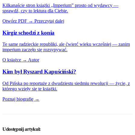
Kilkanaście stron książki „Imperium” prosto od wydawcy —
sprawdź, czy to lektura dla Ciebie.
Otwórz PDF →
Przeczytaj dalej
Kirgiz schodzi z konia
Te same radzieckie republiki, ale ćwierć wieku wcześniej — zanim
imperium zaczęło się rozsypywać.
O książce →
Autor
Kim był Ryszard Kapuściński?
Od Pińska po reportaże z dwudziestu siedmiu rewolucji — życie, z
którego wzięły się te książki.
Poznaj biografię →
Udostępnij artykuł: