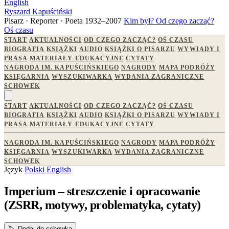
English
Ryszard Kapuściński
Pisarz · Reporter · Poeta
1932–2007
Kim był?
Od czego zacząć?
Oś czasu
START
AKTUALNOŚCI
OD CZEGO ZACZĄĆ?
OŚ CZASU
BIOGRAFIA
KSIĄŻKI
AUDIO
KSIĄŻKI O PISARZU
WYWIADY I
PRASA
MATERIAŁY EDUKACYJNE
CYTATY
NAGRODA IM. KAPUŚCIŃSKIEGO
NAGRODY
MAPA PODRÓŻY
KSIĘGARNIA
WYSZUKIWARKA
WYDANIA ZAGRANICZNE
SCHOWEK
START
AKTUALNOŚCI
OD CZEGO ZACZĄĆ?
OŚ CZASU
BIOGRAFIA
KSIĄŻKI
AUDIO
KSIĄŻKI O PISARZU
WYWIADY I
PRASA
MATERIAŁY EDUKACYJNE
CYTATY
NAGRODA IM. KAPUŚCIŃSKIEGO
NAGRODY
MAPA PODRÓŻY
KSIĘGARNIA
WYSZUKIWARKA
WYDANIA ZAGRANICZNE
SCHOWEK
Język
Polski
English
Imperium – streszczenie i opracowanie
(ZSRR, motywy, problematyka, cytaty)
🏷️
Dodaj do schowka