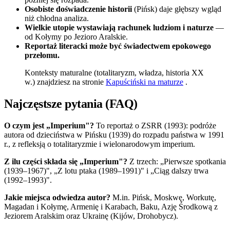
Osobiste doświadczenie historii
(Pińsk) daje głębszy wgląd
niż chłodna analiza.
Wielkie utopie wystawiają rachunek ludziom i naturze
—
od Kołymy po Jezioro Aralskie.
Reportaż literacki może być świadectwem epokowego
przełomu.
Konteksty maturalne (totalitaryzm, władza, historia XX
w.) znajdziesz na stronie
Kapuściński na maturze
.
Najczęstsze pytania (FAQ)
O czym jest „Imperium"?
To reportaż o ZSRR (1993): podróże
autora od dzieciństwa w Pińsku (1939) do rozpadu państwa w 1991
r., z refleksją o totalitaryzmie i wielonarodowym imperium.
Z ilu części składa się „Imperium"?
Z trzech: „Pierwsze spotkania
(1939–1967)", „Z lotu ptaka (1989–1991)" i „Ciąg dalszy trwa
(1992–1993)".
Jakie miejsca odwiedza autor?
M.in. Pińsk, Moskwę, Workutę,
Magadan i Kołymę, Armenię i Karabach, Baku, Azję Środkową z
Jeziorem Aralskim oraz Ukrainę (Kijów, Drohobycz).