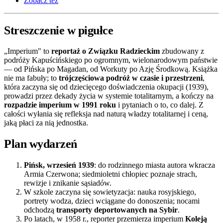
Zobacz też
Streszczenie w pigułce
„Imperium" to
reportaż o Związku Radzieckim
zbudowany z
podróży Kapuścińskiego po ogromnym, wielonarodowym państwie
— od Pińska po Magadan, od Workuty po Azję Środkową. Książka
nie ma fabuły; to
trójczęściowa podróż w czasie i przestrzeni
,
która zaczyna się od dziecięcego doświadczenia okupacji (1939),
prowadzi przez dekady życia w systemie totalitarnym, a kończy na
rozpadzie imperium w 1991 roku
i pytaniach o to, co dalej. Z
całości wyłania się refleksja nad naturą władzy totalitarnej i ceną,
jaką płaci za nią jednostka.
Plan wydarzeń
Pińsk, wrzesień 1939
: do rodzinnego miasta autora wkracza
Armia Czerwona; siedmioletni chłopiec poznaje strach,
rewizje i znikanie sąsiadów.
W szkole zaczyna się sowietyzacja: nauka rosyjskiego,
portrety wodza, dzieci wciągane do donoszenia; nocami
odchodzą
transporty deportowanych na Sybir
.
Po latach, w 1958 r., reporter przemierza imperium
Koleją