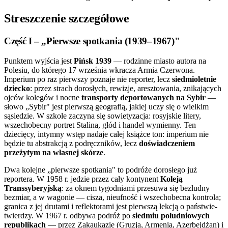
Streszczenie szczegółowe
Część I – „Pierwsze spotkania (1939–1967)"
Punktem wyjścia jest
Pińsk 1939
— rodzinne miasto autora na
Polesiu, do którego 17 września wkracza Armia Czerwona.
Imperium po raz pierwszy poznaje nie reporter, lecz
siedmioletnie
dziecko
: przez strach dorosłych, rewizje, aresztowania, znikających
ojców kolegów i nocne
transporty deportowanych na Sybir
—
słowo „Sybir" jest pierwszą geografią, jakiej uczy się o wielkim
sąsiedzie. W szkole zaczyna się sowietyzacja: rosyjskie litery,
wszechobecny portret Stalina, głód i handel wymienny. Ten
dziecięcy, intymny wstęp nadaje całej książce ton: imperium nie
będzie tu abstrakcją z podręczników, lecz
doświadczeniem
przeżytym na własnej skórze
.
Dwa kolejne „pierwsze spotkania" to podróże dorosłego już
reportera. W 1958 r. jedzie przez cały kontynent
Koleją
Transsyberyjską
: za oknem tygodniami przesuwa się bezludny
bezmiar, a w wagonie — cisza, nieufność i wszechobecna kontrola;
granica z jej drutami i reflektorami jest pierwszą lekcją o państwie-
twierdzy. W 1967 r. odbywa podróż po
siedmiu południowych
republikach
— przez Zakaukazie (Gruzja, Armenia, Azerbejdżan) i