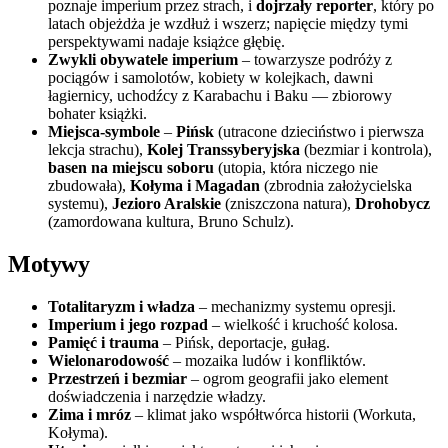
poznaje imperium przez strach, i
dojrzały reporter
, który po
latach objeżdża je wzdłuż i wszerz; napięcie między tymi
perspektywami nadaje książce głębię.
Zwykli obywatele imperium
– towarzysze podróży z
pociągów i samolotów, kobiety w kolejkach, dawni
łagiernicy, uchodźcy z Karabachu i Baku — zbiorowy
bohater książki.
Miejsca-symbole
–
Pińsk
(utracone dzieciństwo i pierwsza
lekcja strachu),
Kolej Transsyberyjska
(bezmiar i kontrola),
basen na miejscu soboru
(utopia, która niczego nie
zbudowała),
Kołyma i Magadan
(zbrodnia założycielska
systemu),
Jezioro Aralskie
(zniszczona natura),
Drohobycz
(zamordowana kultura, Bruno Schulz).
Motywy
Totalitaryzm i władza
– mechanizmy systemu opresji.
Imperium i jego rozpad
– wielkość i kruchość kolosa.
Pamięć i trauma
– Pińsk, deportacje, gułag.
Wielonarodowość
– mozaika ludów i konfliktów.
Przestrzeń i bezmiar
– ogrom geografii jako element
doświadczenia i narzędzie władzy.
Zima i mróz
– klimat jako współtwórca historii (Workuta,
Kołyma).