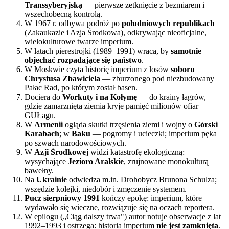
Transsyberyjską
— pierwsze zetknięcie z bezmiarem i
wszechobecną kontrolą.
W 1967 r. odbywa podróż po
południowych republikach
(Zakaukazie i Azja Środkowa), odkrywając nieoficjalne,
wielokulturowe twarze imperium.
W latach pierestrojki (1989–1991) wraca, by
samotnie
objechać rozpadające się państwo
.
W Moskwie czyta historię imperium z losów
soboru
Chrystusa Zbawiciela
— zburzonego pod niezbudowany
Pałac Rad, po którym został basen.
Dociera do
Workuty i na Kołymę
— do krainy łagrów,
gdzie zamarznięta ziemia kryje pamięć milionów ofiar
GUŁagu.
W
Armenii
ogląda skutki trzęsienia ziemi i wojny o
Górski
Karabach
; w
Baku
— pogromy i ucieczki; imperium pęka
po szwach narodowościowych.
W
Azji Środkowej
widzi katastrofę ekologiczną:
wysychające
Jezioro Aralskie
, zrujnowane monokulturą
bawełny.
Na
Ukrainie
odwiedza m.in. Drohobycz Brunona Schulza;
wszędzie kolejki, niedobór i zmęczenie systemem.
Pucz sierpniowy 1991
kończy epokę: imperium, które
wydawało się wieczne, rozwiązuje się na oczach reportera.
W epilogu („Ciąg dalszy trwa") autor notuje obserwacje z lat
1992–1993 i ostrzega: historia imperium
nie jest zamknięta
.