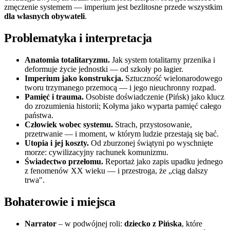
zmęczenie systemem — imperium jest bezlitosne przede wszystkim
dla własnych obywateli
.
Problematyka i interpretacja
Anatomia totalitaryzmu.
Jak system totalitarny przenika i
deformuje życie jednostki — od szkoły po łagier.
Imperium jako konstrukcja.
Sztuczność wielonarodowego
tworu trzymanego przemocą — i jego nieuchronny rozpad.
Pamięć i trauma.
Osobiste doświadczenie (Pińsk) jako klucz
do zrozumienia historii; Kołyma jako wyparta pamięć całego
państwa.
Człowiek wobec systemu.
Strach, przystosowanie,
przetrwanie — i moment, w którym ludzie przestają się bać.
Utopia i jej koszty.
Od zburzonej świątyni po wyschnięte
morze: cywilizacyjny rachunek komunizmu.
Świadectwo przełomu.
Reportaż jako zapis upadku jednego
z fenomenów XX wieku — i przestroga, że „ciąg dalszy
trwa".
Bohaterowie i miejsca
Narrator
– w podwójnej roli:
dziecko z Pińska
, które