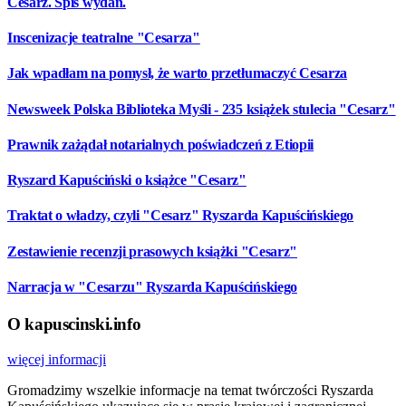
Cesarz. Spis wydań.
Inscenizacje teatralne "Cesarza"
Jak wpadłam na pomysł, że warto przetłumaczyć Cesarza
Newsweek Polska Biblioteka Myśli - 235 książek stulecia "Cesarz"
Prawnik zażądał notarialnych poświadczeń z Etiopii
Ryszard Kapuściński o książce "Cesarz"
Traktat o władzy, czyli "Cesarz" Ryszarda Kapuścińskiego
Zestawienie recenzji prasowych książki "Cesarz"
Narracja w "Cesarzu" Ryszarda Kapuścińskiego
O kapuscinski.info
więcej informacji
Gromadzimy wszelkie informacje na temat twórczości Ryszarda