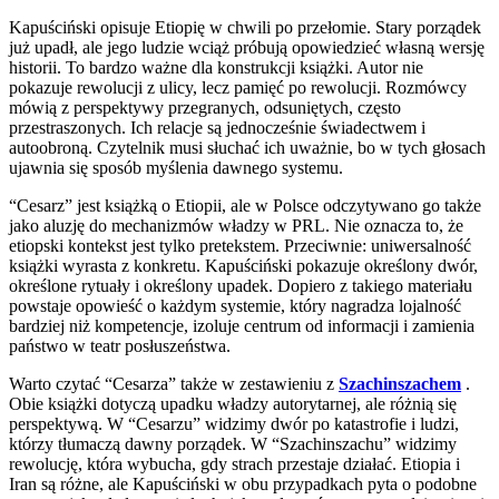
Kapuściński opisuje Etiopię w chwili po przełomie. Stary porządek
już upadł, ale jego ludzie wciąż próbują opowiedzieć własną wersję
historii. To bardzo ważne dla konstrukcji książki. Autor nie
pokazuje rewolucji z ulicy, lecz pamięć po rewolucji. Rozmówcy
mówią z perspektywy przegranych, odsuniętych, często
przestraszonych. Ich relacje są jednocześnie świadectwem i
autoobroną. Czytelnik musi słuchać ich uważnie, bo w tych głosach
ujawnia się sposób myślenia dawnego systemu.
“Cesarz” jest książką o Etiopii, ale w Polsce odczytywano go także
jako aluzję do mechanizmów władzy w PRL. Nie oznacza to, że
etiopski kontekst jest tylko pretekstem. Przeciwnie: uniwersalność
książki wyrasta z konkretu. Kapuściński pokazuje określony dwór,
określone rytuały i określony upadek. Dopiero z takiego materiału
powstaje opowieść o każdym systemie, który nagradza lojalność
bardziej niż kompetencje, izoluje centrum od informacji i zamienia
państwo w teatr posłuszeństwa.
Warto czytać “Cesarza” także w zestawieniu z
Szachinszachem
.
Obie książki dotyczą upadku władzy autorytarnej, ale różnią się
perspektywą. W “Cesarzu” widzimy dwór po katastrofie i ludzi,
którzy tłumaczą dawny porządek. W “Szachinszachu” widzimy
rewolucję, która wybucha, gdy strach przestaje działać. Etiopia i
Iran są różne, ale Kapuściński w obu przypadkach pyta o podobne