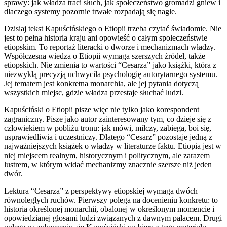
sprawy: jak władza traci słuch, jak społeczeństwo gromadzi gniew i
dlaczego systemy pozornie trwałe rozpadają się nagle.
Dzisiaj tekst Kapuścińskiego o Etiopii trzeba czytać świadomie. Nie
jest to pełna historia kraju ani opowieść o całym społeczeństwie
etiopskim. To reportaż literacki o dworze i mechanizmach władzy.
Współczesna wiedza o Etiopii wymaga szerszych źródeł, także
etiopskich. Nie zmienia to wartości “Cesarza” jako książki, która z
niezwykłą precyzją uchwyciła psychologię autorytarnego systemu.
Jej tematem jest konkretna monarchia, ale jej pytania dotyczą
wszystkich miejsc, gdzie władza przestaje słuchać ludzi.
Kapuściński o Etiopii pisze więc nie tylko jako korespondent
zagraniczny. Pisze jako autor zainteresowany tym, co dzieje się z
człowiekiem w pobliżu tronu: jak mówi, milczy, zabiega, boi się,
usprawiedliwia i uczestniczy. Dlatego “Cesarz” pozostaje jedną z
najważniejszych książek o władzy w literaturze faktu. Etiopia jest w
niej miejscem realnym, historycznym i politycznym, ale zarazem
lustrem, w którym widać mechanizmy znacznie szersze niż jeden
dwór.
Lektura “Cesarza” z perspektywy etiopskiej wymaga dwóch
równoległych ruchów. Pierwszy polega na docenieniu konkretu: to
historia określonej monarchii, obalonej w określonym momencie i
opowiedzianej głosami ludzi związanych z dawnym pałacem. Drugi