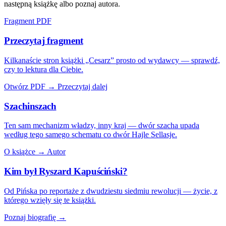
następną książkę albo poznaj autora.
Fragment PDF
Przeczytaj fragment
Kilkanaście stron książki „Cesarz” prosto od wydawcy — sprawdź,
czy to lektura dla Ciebie.
Otwórz PDF →
Przeczytaj dalej
Szachinszach
Ten sam mechanizm władzy, inny kraj — dwór szacha upada
według tego samego schematu co dwór Hajle Sellasje.
O książce →
Autor
Kim był Ryszard Kapuściński?
Od Pińska po reportaże z dwudziestu siedmiu rewolucji — życie, z
którego wzięły się te książki.
Poznaj biografię →