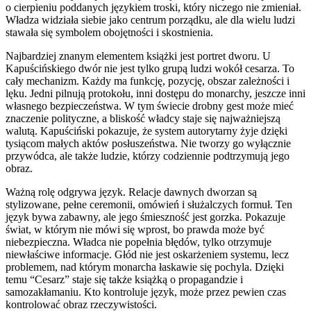
o cierpieniu poddanych językiem troski, który niczego nie zmieniał.
Władza widziała siebie jako centrum porządku, ale dla wielu ludzi
stawała się symbolem obojętności i skostnienia.
Najbardziej znanym elementem książki jest portret dworu. U
Kapuścińskiego dwór nie jest tylko grupą ludzi wokół cesarza. To
cały mechanizm. Każdy ma funkcję, pozycję, obszar zależności i
lęku. Jedni pilnują protokołu, inni dostępu do monarchy, jeszcze inni
własnego bezpieczeństwa. W tym świecie drobny gest może mieć
znaczenie polityczne, a bliskość władcy staje się najważniejszą
walutą. Kapuściński pokazuje, że system autorytarny żyje dzięki
tysiącom małych aktów posłuszeństwa. Nie tworzy go wyłącznie
przywódca, ale także ludzie, którzy codziennie podtrzymują jego
obraz.
Ważną rolę odgrywa język. Relacje dawnych dworzan są
stylizowane, pełne ceremonii, omówień i służalczych formuł. Ten
język bywa zabawny, ale jego śmieszność jest gorzka. Pokazuje
świat, w którym nie mówi się wprost, bo prawda może być
niebezpieczna. Władca nie popełnia błędów, tylko otrzymuje
niewłaściwe informacje. Głód nie jest oskarżeniem systemu, lecz
problemem, nad którym monarcha łaskawie się pochyla. Dzięki
temu “Cesarz” staje się także książką o propagandzie i
samozakłamaniu. Kto kontroluje język, może przez pewien czas
kontrolować obraz rzeczywistości.