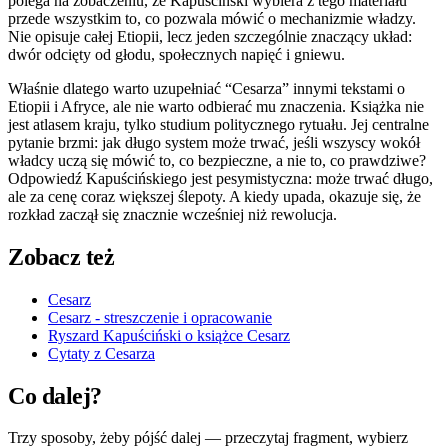
polega na zobaczeniu, że Kapuściński wybiera z tego materiału
przede wszystkim to, co pozwala mówić o mechanizmie władzy.
Nie opisuje całej Etiopii, lecz jeden szczególnie znaczący układ:
dwór odcięty od głodu, społecznych napięć i gniewu.
Właśnie dlatego warto uzupełniać “Cesarza” innymi tekstami o
Etiopii i Afryce, ale nie warto odbierać mu znaczenia. Książka nie
jest atlasem kraju, tylko studium politycznego rytuału. Jej centralne
pytanie brzmi: jak długo system może trwać, jeśli wszyscy wokół
władcy uczą się mówić to, co bezpieczne, a nie to, co prawdziwe?
Odpowiedź Kapuścińskiego jest pesymistyczna: może trwać długo,
ale za cenę coraz większej ślepoty. A kiedy upada, okazuje się, że
rozkład zaczął się znacznie wcześniej niż rewolucja.
Zobacz też
Cesarz
Cesarz - streszczenie i opracowanie
Ryszard Kapuściński o książce Cesarz
Cytaty z Cesarza
Co dalej?
Trzy sposoby, żeby pójść dalej — przeczytaj fragment, wybierz