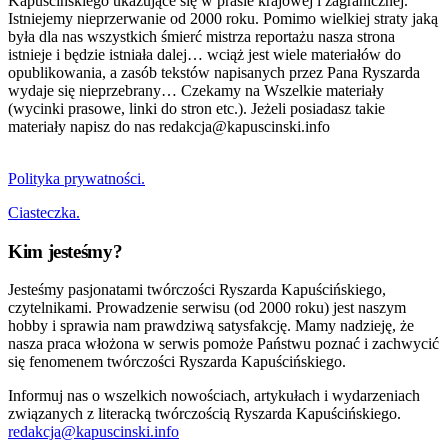
Kapuścińskiego ukazujące się w prasie krajowej i zagranicznej.
Istniejemy nieprzerwanie od 2000 roku. Pomimo wielkiej straty jaką
była dla nas wszystkich śmierć mistrza reportażu nasza strona
istnieje i będzie istniała dalej… wciąż jest wiele materiałów do
opublikowania, a zasób tekstów napisanych przez Pana Ryszarda
wydaje się nieprzebrany… Czekamy na Wszelkie materiały
(wycinki prasowe, linki do stron etc.). Jeżeli posiadasz takie
materiały napisz do nas redakcja@kapuscinski.info
Polityka prywatności.
Ciasteczka.
Kim jesteśmy?
Jesteśmy pasjonatami twórczości Ryszarda Kapuścińskiego,
czytelnikami. Prowadzenie serwisu (od 2000 roku) jest naszym
hobby i sprawia nam prawdziwą satysfakcję. Mamy nadzieję, że
nasza praca włożona w serwis pomoże Państwu poznać i zachwycić
się fenomenem twórczości Ryszarda Kapuścińskiego.
Informuj nas o wszelkich nowościach, artykułach i wydarzeniach
związanych z literacką twórczością Ryszarda Kapuścińskiego.
redakcja@kapuscinski.info