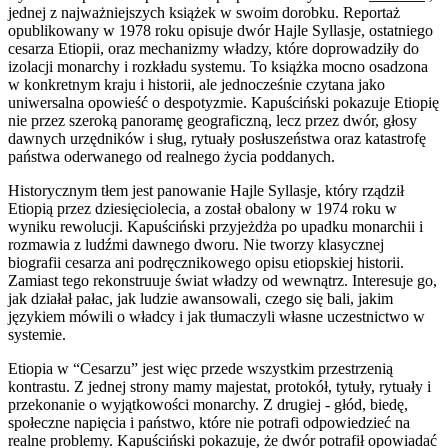
jednej z najważniejszych książek w swoim dorobku. Reportaż
opublikowany w 1978 roku opisuje dwór Hajle Syllasje, ostatniego
cesarza Etiopii, oraz mechanizmy władzy, które doprowadziły do
izolacji monarchy i rozkładu systemu. To książka mocno osadzona
w konkretnym kraju i historii, ale jednocześnie czytana jako
uniwersalna opowieść o despotyzmie. Kapuściński pokazuje Etiopię
nie przez szeroką panoramę geograficzną, lecz przez dwór, głosy
dawnych urzędników i sług, rytuały posłuszeństwa oraz katastrofę
państwa oderwanego od realnego życia poddanych.
Historycznym tłem jest panowanie Hajle Syllasje, który rządził
Etiopią przez dziesięciolecia, a został obalony w 1974 roku w
wyniku rewolucji. Kapuściński przyjeżdża po upadku monarchii i
rozmawia z ludźmi dawnego dworu. Nie tworzy klasycznej
biografii cesarza ani podręcznikowego opisu etiopskiej historii.
Zamiast tego rekonstruuje świat władzy od wewnątrz. Interesuje go,
jak działał pałac, jak ludzie awansowali, czego się bali, jakim
językiem mówili o władcy i jak tłumaczyli własne uczestnictwo w
systemie.
Etiopia w “Cesarzu” jest więc przede wszystkim przestrzenią
kontrastu. Z jednej strony mamy majestat, protokół, tytuły, rytuały i
przekonanie o wyjątkowości monarchy. Z drugiej - głód, biedę,
społeczne napięcia i państwo, które nie potrafi odpowiedzieć na
realne problemy. Kapuściński pokazuje, że dwór potrafił opowiadać