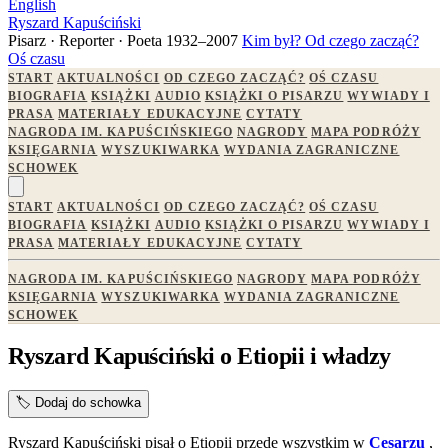
English
Ryszard Kapuściński
Pisarz · Reporter · Poeta
1932–2007
Kim był?
Od czego zacząć?
Oś czasu
START
AKTUALNOŚCI
OD CZEGO ZACZĄĆ?
OŚ CZASU
BIOGRAFIA
KSIĄŻKI
AUDIO
KSIĄŻKI O PISARZU
WYWIADY I
PRASA
MATERIAŁY EDUKACYJNE
CYTATY
NAGRODA IM. KAPUŚCIŃSKIEGO
NAGRODY
MAPA PODRÓŻY
KSIĘGARNIA
WYSZUKIWARKA
WYDANIA ZAGRANICZNE
SCHOWEK
START
AKTUALNOŚCI
OD CZEGO ZACZĄĆ?
OŚ CZASU
BIOGRAFIA
KSIĄŻKI
AUDIO
KSIĄŻKI O PISARZU
WYWIADY I
PRASA
MATERIAŁY EDUKACYJNE
CYTATY
NAGRODA IM. KAPUŚCIŃSKIEGO
NAGRODY
MAPA PODRÓŻY
KSIĘGARNIA
WYSZUKIWARKA
WYDANIA ZAGRANICZNE
SCHOWEK
Ryszard Kapuściński o Etiopii i władzy
🏷️
Dodaj do schowka
Ryszard Kapuściński pisał o Etiopii przede wszystkim w
Cesarzu
,