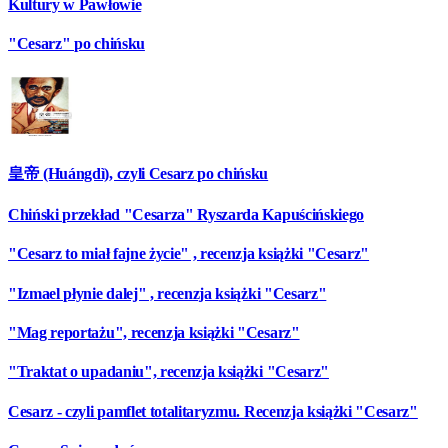
Kultury w Pawłowie
"Cesarz" po chińsku
皇帝 (Huángdì), czyli Cesarz po chińsku
Chiński przekład "Cesarza" Ryszarda Kapuścińskiego
"Cesarz to miał fajne życie" , recenzja książki "Cesarz"
"Izmael płynie dalej" , recenzja książki "Cesarz"
"Mag reportażu", recenzja książki "Cesarz"
"Traktat o upadaniu", recenzja książki "Cesarz"
Cesarz - czyli pamflet totalitaryzmu. Recenzja książki "Cesarz"