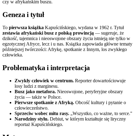
czy w afrykańskim buszu.
Geneza i tytuł
To
pierwsza książka
Kapuścińskiego, wydana w 1962 r. Tytuł
zestawia afrykański busz z polską prowincją
— sugeruje, że
dzikość, tajemnica i nieoswojone obszary życia istnieją nie tylko w
egzotycznej Afryce, lecz i u nas. Książka zapowiada główne tematy
późniejszej twórczości: Afrykę, spotkanie z Innym, los zwykłego
człowieka.
Problematyka i interpretacja
Zwykły człowiek w centrum.
Reporter dowartościowuje
losy ludzi z marginesu.
Busz jako metafora.
Nieoswojone, peryferyjne obszary
życia — także w Polsce.
Pierwsze spotkanie z Afryką.
Obcość kultury i pytanie o
człowieczeństwo.
Sprzeciw wobec mitu rasy.
„Wszystko, co ważne, to serce."
Narodziny stylu.
Debiut, w którym kształtuje się liryczny
reportaż Kapuścińskiego.