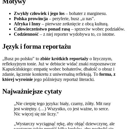
Motywy
Zwykły człowiek i jego los
– bohater z marginesu.
Polska prowincja
– peryferie, busz „u nas".
Afryka i Inny
– pierwsze zetknięcie z obcą kulturą.
Człowieczeństwo ponad rasą
– sprzeciw wobec podziałów.
Codzienność
– z niej reporter wydobywa to, co istotne.
Język i forma reportażu
„Busz po polsku" to
zbiór krótkich reportaży
o lirycznym,
refleksyjnym tonie. Już w debiucie widać znaki rozpoznawcze
Kapuścińskiego: empatię wobec bohaterów, dbałość o obraz i
zdanie, łączenie konkretu z uniwersalną refleksją. To
forma, z
której wyrośnie
jego późniejszy reportaż literacki.
Najważniejsze cytaty
„Nie cierpię tego języka: biały, czarny, żółty. Mit rasy
jest wstrętny. (…) Wszystko, co jest ważne, to serce.
Nic więcej się nie liczy."
„Wystarczy wyciągnąć rękę, aby objąć dziewczynę, ale
wystarczy także przejść kilka kroków, aby pochylić się