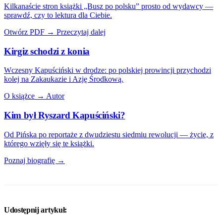
Kilkanaście stron książki „Busz po polsku” prosto od wydawcy —
sprawdź, czy to lektura dla Ciebie.
Otwórz PDF →
Przeczytaj dalej
Kirgiz schodzi z konia
Wczesny Kapuściński w drodze: po polskiej prowincji przychodzi
kolej na Zakaukazie i Azję Środkową.
O książce →
Autor
Kim był Ryszard Kapuściński?
Od Pińska po reportaże z dwudziestu siedmiu rewolucji — życie, z
którego wzięły się te książki.
Poznaj biografię →
Udostępnij artykuł: