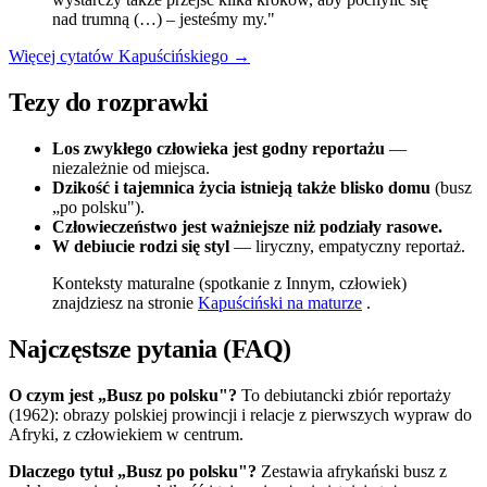
nad trumną (…) – jesteśmy my."
Więcej cytatów Kapuścińskiego →
Tezy do rozprawki
Los zwykłego człowieka jest godny reportażu
—
niezależnie od miejsca.
Dzikość i tajemnica życia istnieją także blisko domu
(busz
„po polsku").
Człowieczeństwo jest ważniejsze niż podziały rasowe.
W debiucie rodzi się styl
— liryczny, empatyczny reportaż.
Konteksty maturalne (spotkanie z Innym, człowiek)
znajdziesz na stronie
Kapuściński na maturze
.
Najczęstsze pytania (FAQ)
O czym jest „Busz po polsku"?
To debiutancki zbiór reportaży
(1962): obrazy polskiej prowincji i relacje z pierwszych wypraw do
Afryki, z człowiekiem w centrum.
Dlaczego tytuł „Busz po polsku"?
Zestawia afrykański busz z