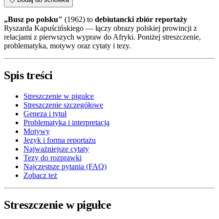
„Busz po polsku"
(1962) to
debiutancki zbiór reportaży
Ryszarda Kapuścińskiego — łączy obrazy polskiej prowincji z
relacjami z pierwszych wypraw do Afryki. Poniżej streszczenie,
problematyka, motywy oraz cytaty i tezy.
Spis treści
Streszczenie w pigułce
Streszczenie szczegółowe
Geneza i tytuł
Problematyka i interpretacja
Motywy
Język i forma reportażu
Najważniejsze cytaty
Tezy do rozprawki
Najczęstsze pytania (FAQ)
Zobacz też
Streszczenie w pigułce