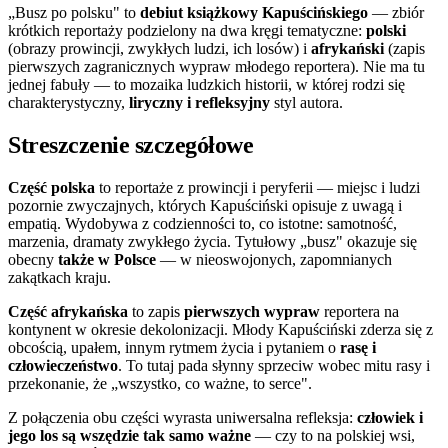
„Busz po polsku" to
debiut książkowy Kapuścińskiego
— zbiór
krótkich reportaży podzielony na dwa kręgi tematyczne:
polski
(obrazy prowincji, zwykłych ludzi, ich losów) i
afrykański
(zapis
pierwszych zagranicznych wypraw młodego reportera). Nie ma tu
jednej fabuły — to mozaika ludzkich historii, w której rodzi się
charakterystyczny,
liryczny i refleksyjny
styl autora.
Streszczenie szczegółowe
Część polska
to reportaże z prowincji i peryferii — miejsc i ludzi
pozornie zwyczajnych, których Kapuściński opisuje z uwagą i
empatią. Wydobywa z codzienności to, co istotne: samotność,
marzenia, dramaty zwykłego życia. Tytułowy „busz" okazuje się
obecny
także w Polsce
— w nieoswojonych, zapomnianych
zakątkach kraju.
Część afrykańska
to zapis
pierwszych wypraw
reportera na
kontynent w okresie dekolonizacji. Młody Kapuściński zderza się z
obcością, upałem, innym rytmem życia i pytaniem o
rasę i
człowieczeństwo
. To tutaj pada słynny sprzeciw wobec mitu rasy i
przekonanie, że „wszystko, co ważne, to serce".
Z połączenia obu części wyrasta uniwersalna refleksja:
człowiek i
jego los są wszędzie tak samo ważne
— czy to na polskiej wsi,