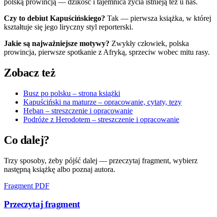
polską prowincją — dzikość i tajemnica życia istnieją też u nas.
Czy to debiut Kapuścińskiego?
Tak — pierwsza książka, w której
kształtuje się jego liryczny styl reporterski.
Jakie są najważniejsze motywy?
Zwykły człowiek, polska
prowincja, pierwsze spotkanie z Afryką, sprzeciw wobec mitu rasy.
Zobacz też
Busz po polsku – strona książki
Kapuściński na maturze – opracowanie, cytaty, tezy
Heban – streszczenie i opracowanie
Podróże z Herodotem – streszczenie i opracowanie
Co dalej?
Trzy sposoby, żeby pójść dalej — przeczytaj fragment, wybierz
następną książkę albo poznaj autora.
Fragment PDF
Przeczytaj fragment