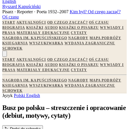
English
Ryszard Kapuściński
Pisarz · Reporter · Poeta
1932–2007
Kim był?
Od czego zacząć?
Oś czasu
START
AKTUALNOŚCI
OD CZEGO ZACZĄĆ?
OŚ CZASU
BIOGRAFIA
KSIĄŻKI
AUDIO
KSIĄŻKI O PISARZU
WYWIADY I
PRASA
MATERIAŁY EDUKACYJNE
CYTATY
NAGRODA IM. KAPUŚCIŃSKIEGO
NAGRODY
MAPA PODRÓŻY
KSIĘGARNIA
WYSZUKIWARKA
WYDANIA ZAGRANICZNE
SCHOWEK
START
AKTUALNOŚCI
OD CZEGO ZACZĄĆ?
OŚ CZASU
BIOGRAFIA
KSIĄŻKI
AUDIO
KSIĄŻKI O PISARZU
WYWIADY I
PRASA
MATERIAŁY EDUKACYJNE
CYTATY
NAGRODA IM. KAPUŚCIŃSKIEGO
NAGRODY
MAPA PODRÓŻY
KSIĘGARNIA
WYSZUKIWARKA
WYDANIA ZAGRANICZNE
SCHOWEK
Język
Polski
English
Busz po polsku – streszczenie i opracowanie
(debiut, motywy, cytaty)
🏷️
Dodaj do schowka