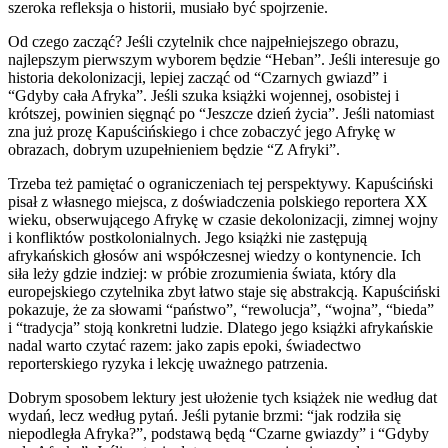
szeroka refleksja o historii, musiało być spojrzenie.
Od czego zacząć? Jeśli czytelnik chce najpełniejszego obrazu,
najlepszym pierwszym wyborem będzie “Heban”. Jeśli interesuje go
historia dekolonizacji, lepiej zacząć od “Czarnych gwiazd” i
“Gdyby cała Afryka”. Jeśli szuka książki wojennej, osobistej i
krótszej, powinien sięgnąć po “Jeszcze dzień życia”. Jeśli natomiast
zna już prozę Kapuścińskiego i chce zobaczyć jego Afrykę w
obrazach, dobrym uzupełnieniem będzie “Z Afryki”.
Trzeba też pamiętać o ograniczeniach tej perspektywy. Kapuściński
pisał z własnego miejsca, z doświadczenia polskiego reportera XX
wieku, obserwującego Afrykę w czasie dekolonizacji, zimnej wojny
i konfliktów postkolonialnych. Jego książki nie zastępują
afrykańskich głosów ani współczesnej wiedzy o kontynencie. Ich
siła leży gdzie indziej: w próbie zrozumienia świata, który dla
europejskiego czytelnika zbyt łatwo staje się abstrakcją. Kapuściński
pokazuje, że za słowami “państwo”, “rewolucja”, “wojna”, “bieda”
i “tradycja” stoją konkretni ludzie. Dlatego jego książki afrykańskie
nadal warto czytać razem: jako zapis epoki, świadectwo
reporterskiego ryzyka i lekcję uważnego patrzenia.
Dobrym sposobem lektury jest ułożenie tych książek nie według dat
wydań, lecz według pytań. Jeśli pytanie brzmi: “jak rodziła się
niepodległa Afryka?”, podstawą będą “Czarne gwiazdy” i “Gdyby