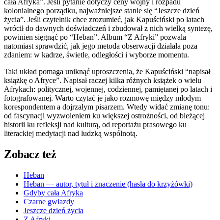
cała Afryka”. Jeśli pytanie dotyczy ceny wojny i rozpadu
kolonialnego porządku, najważniejsze stanie się “Jeszcze dzień
życia”. Jeśli czytelnik chce zrozumieć, jak Kapuściński po latach
wrócił do dawnych doświadczeń i zbudował z nich wielką syntezę,
powinien sięgnąć po “Heban”. Album “Z Afryki” pozwala
natomiast sprawdzić, jak jego metoda obserwacji działała poza
zdaniem: w kadrze, świetle, odległości i wyborze momentu.
Taki układ pomaga uniknąć uproszczenia, że Kapuściński “napisał
książkę o Afryce”. Napisał raczej kilka różnych książek o wielu
Afrykach: politycznej, wojennej, codziennej, pamiętanej po latach i
fotografowanej. Warto czytać je jako rozmowę między młodym
korespondentem a dojrzałym pisarzem. Wtedy widać zmianę tonu:
od fascynacji wyzwoleniem ku większej ostrożności, od bieżącej
historii ku refleksji nad kulturą, od reportażu prasowego ku
literackiej medytacji nad ludzką wspólnotą.
Zobacz też
Heban
Heban — autor, tytuł i znaczenie (hasła do krzyżówki)
Gdyby cała Afryka
Czarne gwiazdy
Jeszcze dzień życia
Z Afryki