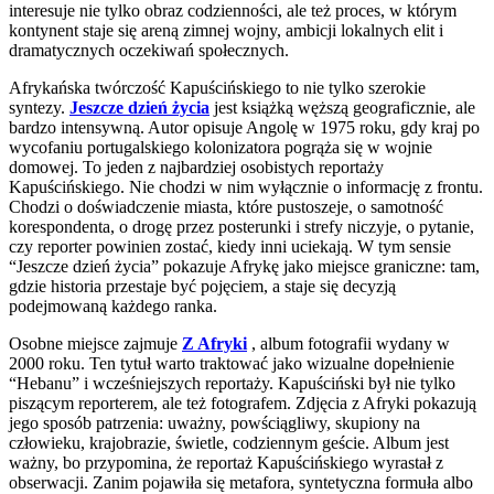
interesuje nie tylko obraz codzienności, ale też proces, w którym
kontynent staje się areną zimnej wojny, ambicji lokalnych elit i
dramatycznych oczekiwań społecznych.
Afrykańska twórczość Kapuścińskiego to nie tylko szerokie
syntezy.
Jeszcze dzień życia
jest książką węższą geograficznie, ale
bardzo intensywną. Autor opisuje Angolę w 1975 roku, gdy kraj po
wycofaniu portugalskiego kolonizatora pogrąża się w wojnie
domowej. To jeden z najbardziej osobistych reportaży
Kapuścińskiego. Nie chodzi w nim wyłącznie o informację z frontu.
Chodzi o doświadczenie miasta, które pustoszeje, o samotność
korespondenta, o drogę przez posterunki i strefy niczyje, o pytanie,
czy reporter powinien zostać, kiedy inni uciekają. W tym sensie
“Jeszcze dzień życia” pokazuje Afrykę jako miejsce graniczne: tam,
gdzie historia przestaje być pojęciem, a staje się decyzją
podejmowaną każdego ranka.
Osobne miejsce zajmuje
Z Afryki
, album fotografii wydany w
2000 roku. Ten tytuł warto traktować jako wizualne dopełnienie
“Hebanu” i wcześniejszych reportaży. Kapuściński był nie tylko
piszącym reporterem, ale też fotografem. Zdjęcia z Afryki pokazują
jego sposób patrzenia: uważny, powściągliwy, skupiony na
człowieku, krajobrazie, świetle, codziennym geście. Album jest
ważny, bo przypomina, że reportaż Kapuścińskiego wyrastał z
obserwacji. Zanim pojawiła się metafora, syntetyczna formuła albo