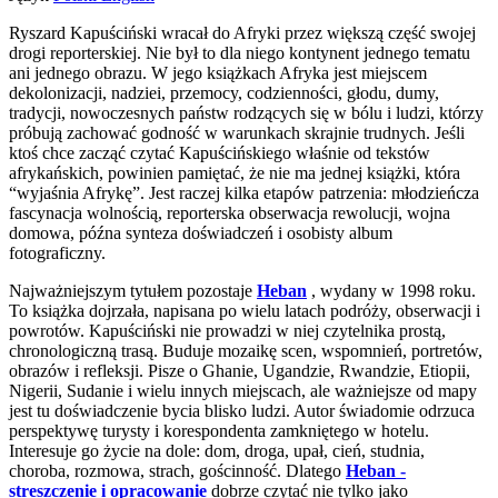
Ryszard Kapuściński wracał do Afryki przez większą część swojej
drogi reporterskiej. Nie był to dla niego kontynent jednego tematu
ani jednego obrazu. W jego książkach Afryka jest miejscem
dekolonizacji, nadziei, przemocy, codzienności, głodu, dumy,
tradycji, nowoczesnych państw rodzących się w bólu i ludzi, którzy
próbują zachować godność w warunkach skrajnie trudnych. Jeśli
ktoś chce zacząć czytać Kapuścińskiego właśnie od tekstów
afrykańskich, powinien pamiętać, że nie ma jednej książki, która
“wyjaśnia Afrykę”. Jest raczej kilka etapów patrzenia: młodzieńcza
fascynacja wolnością, reporterska obserwacja rewolucji, wojna
domowa, późna synteza doświadczeń i osobisty album
fotograficzny.
Najważniejszym tytułem pozostaje
Heban
, wydany w 1998 roku.
To książka dojrzała, napisana po wielu latach podróży, obserwacji i
powrotów. Kapuściński nie prowadzi w niej czytelnika prostą,
chronologiczną trasą. Buduje mozaikę scen, wspomnień, portretów,
obrazów i refleksji. Pisze o Ghanie, Ugandzie, Rwandzie, Etiopii,
Nigerii, Sudanie i wielu innych miejscach, ale ważniejsze od mapy
jest tu doświadczenie bycia blisko ludzi. Autor świadomie odrzuca
perspektywę turysty i korespondenta zamkniętego w hotelu.
Interesuje go życie na dole: dom, droga, upał, cień, studnia,
choroba, rozmowa, strach, gościnność. Dlatego
Heban -
streszczenie i opracowanie
dobrze czytać nie tylko jako