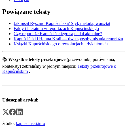
Powiązane teksty
Jak pisał Ryszard Kapuściński? Styl, metoda, warsztat
Fakty i literatura w reportażach Kapuścińskiego
Czy reportaże Kapuścińskiego są nadal aktualne?
Kapuściński i Hanna Krall — dwa sposoby pisania reportażu
Książki Kapuścińskiego o rewolucjach i dyktatorach
📚
Wszystkie teksty przekrojowe
(przewodniki, porównania,
konteksty) zebraliśmy w jednym miejscu:
Teksty przekrojowe o
Kapuścińskim
.
Udostępnij artykuł:
źródło:
kapuscinski.info