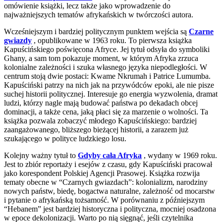
omówienie książki, lecz także jako wprowadzenie do
najważniejszych tematów afrykańskich w twórczości autora.
Wcześniejszym i bardziej politycznym punktem wejścia są
Czarne
gwiazdy
, opublikowane w 1963 roku. To pierwsza książka
Kapuścińskiego poświęcona Afryce. Jej tytuł odsyła do symboliki
Ghany, a sam tom pokazuje moment, w którym Afryka zrzuca
kolonialne zależności i szuka własnego języka niepodległości. W
centrum stoją dwie postaci: Kwame Nkrumah i Patrice Lumumba.
Kapuściński patrzy na nich jak na przywódców epoki, ale nie pisze
suchej historii politycznej. Interesuje go energia wyzwolenia, dramat
ludzi, którzy nagle mają budować państwa po dekadach obcej
dominacji, a także cena, jaką płaci się za marzenie o wolności. Ta
książka pozwala zobaczyć młodego Kapuścińskiego: bardziej
zaangażowanego, bliższego bieżącej historii, a zarazem już
szukającego w polityce ludzkiego losu.
Kolejny ważny tytuł to
Gdyby cała Afryka
, wydany w 1969 roku.
Jest to zbiór reportaży i esejów z czasu, gdy Kapuściński pracował
jako korespondent Polskiej Agencji Prasowej. Książka rozwija
tematy obecne w “Czarnych gwiazdach”: kolonializm, narodziny
nowych państw, biedę, bogactwa naturalne, zależność od mocarstw
i pytanie o afrykańską tożsamość. W porównaniu z późniejszym
“Hebanem” jest bardziej historyczna i polityczna, mocniej osadzona
w epoce dekolonizacji. Warto po nią sięgnąć, jeśli czytelnika