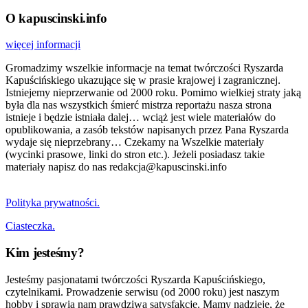
O kapuscinski.info
więcej informacji
Gromadzimy wszelkie informacje na temat twórczości Ryszarda
Kapuścińskiego ukazujące się w prasie krajowej i zagranicznej.
Istniejemy nieprzerwanie od 2000 roku. Pomimo wielkiej straty jaką
była dla nas wszystkich śmierć mistrza reportażu nasza strona
istnieje i będzie istniała dalej… wciąż jest wiele materiałów do
opublikowania, a zasób tekstów napisanych przez Pana Ryszarda
wydaje się nieprzebrany… Czekamy na Wszelkie materiały
(wycinki prasowe, linki do stron etc.). Jeżeli posiadasz takie
materiały napisz do nas redakcja@kapuscinski.info
Polityka prywatności.
Ciasteczka.
Kim jesteśmy?
Jesteśmy pasjonatami twórczości Ryszarda Kapuścińskiego,
czytelnikami. Prowadzenie serwisu (od 2000 roku) jest naszym
hobby i sprawia nam prawdziwą satysfakcję. Mamy nadzieję, że