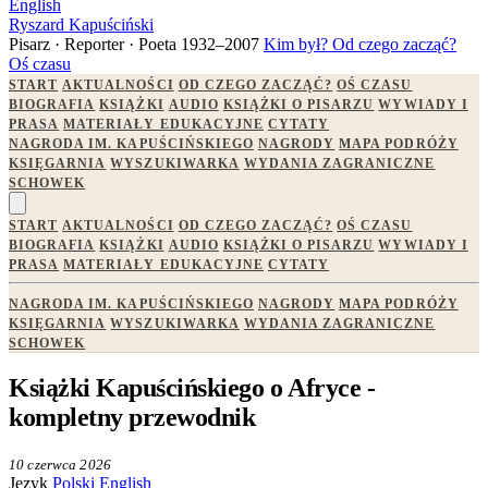
English
Ryszard Kapuściński
Pisarz · Reporter · Poeta
1932–2007
Kim był?
Od czego zacząć?
Oś czasu
START
AKTUALNOŚCI
OD CZEGO ZACZĄĆ?
OŚ CZASU
BIOGRAFIA
KSIĄŻKI
AUDIO
KSIĄŻKI O PISARZU
WYWIADY I
PRASA
MATERIAŁY EDUKACYJNE
CYTATY
NAGRODA IM. KAPUŚCIŃSKIEGO
NAGRODY
MAPA PODRÓŻY
KSIĘGARNIA
WYSZUKIWARKA
WYDANIA ZAGRANICZNE
SCHOWEK
START
AKTUALNOŚCI
OD CZEGO ZACZĄĆ?
OŚ CZASU
BIOGRAFIA
KSIĄŻKI
AUDIO
KSIĄŻKI O PISARZU
WYWIADY I
PRASA
MATERIAŁY EDUKACYJNE
CYTATY
NAGRODA IM. KAPUŚCIŃSKIEGO
NAGRODY
MAPA PODRÓŻY
KSIĘGARNIA
WYSZUKIWARKA
WYDANIA ZAGRANICZNE
SCHOWEK
Książki Kapuścińskiego o Afryce -
kompletny przewodnik
10 czerwca 2026
Język
Polski
English