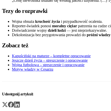
„Cenę niewolnika ustalało się według jakości uzębienia. (…)
Tezy do rozprawki
Wojna obnaża
kruchość życia
i przypadkowość ocalenia.
Reporter-świadek ponosi
moralny ciężar
patrzenia na cudze ci
Doświadczenie wojny
dzieli ludzi
— jest nieprzekazywalne.
Dekolonizacja bez przygotowania prowadzi do
próżni władzy
Zobacz też
Kapuściński na maturze – kompletne opracowanie
Jeszcze dzień życia – streszczenie i opracowanie
Wojna futbolowa – streszczenie i opracowanie
Motyw władzy w Cesarzu
Udostępnij artykuł: