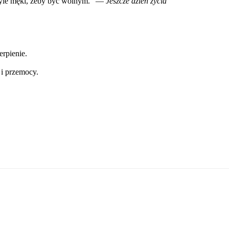
 Tyle męki, żeby być wolnym." —
Jeszcze dzień życia
erpienie.
i przemocy.