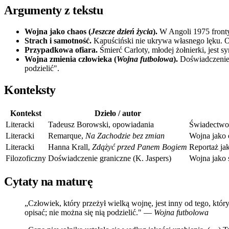
Argumenty z tekstu
Wojna jako chaos (
Jeszcze dzień życia
).
W Angoli 1975 fronty 
Strach i samotność.
Kapuściński nie ukrywa własnego lęku. O
Przypadkowa ofiara.
Śmierć Carloty, młodej żołnierki, jest 
Wojna zmienia człowieka (
Wojna futbolowa
).
Doświadczenie w
podzielić".
Konteksty
Kontekst
Dzieło / autor
Literacki
Tadeusz Borowski, opowiadania
Świadectwo,
Literacki
Remarque,
Na Zachodzie bez zmian
Wojna jako 
Literacki
Hanna Krall,
Zdążyć przed Panem Bogiem
Reportaż ja
Filozoficzny
Doświadczenie graniczne (K. Jaspers)
Wojna jako 
Cytaty na maturę
„Człowiek, który przeżył wielką wojnę, jest inny od tego, któ
opisać; nie można się nią podzielić." —
Wojna futbolowa