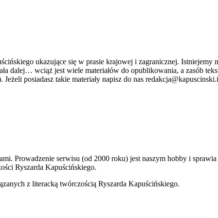
ńskiego ukazujące się w prasie krajowej i zagranicznej. Istniejemy n
stniała dalej… wciąż jest wiele materiałów do opublikowania, a zasób 
. Jeżeli posiadasz takie materiały napisz do nas redakcja@kapuscinski.
kami. Prowadzenie serwisu (od 2000 roku) jest naszym hobby i sprawi
ości Ryszarda Kapuścińskiego.
ązanych z literacką twórczością Ryszarda Kapuścińskiego.