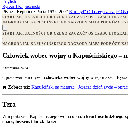
English
Ryszard Kapuściński
Pisarz · Reporter · Poeta
1932–2007
Kim był?
Od czego zacząć?
Oś 
START
AKTUALNOŚCI
OD CZEGO ZACZĄĆ?
OŚ CZASU
BIOGRAF
NAGRODA IM. KAPUŚCIŃSKIEGO
NAGRODY
MAPA PODRÓŻY
KS
START
AKTUALNOŚCI
OD CZEGO ZACZĄĆ?
OŚ CZASU
BIOGRAF
NAGRODA IM. KAPUŚCIŃSKIEGO
NAGRODY
MAPA PODRÓŻY
KS
Człowiek wobec wojny u Kapuścińskiego – ma
1 września 2024
Opracowanie motywu
człowieka wobec wojny
w reportażach Ryszar
📖
Zobacz też:
Kapuściński na maturze
·
Jeszcze dzień życia – opra
Teza
W reportażach Kapuścińskiego wojna obnaża
kruchość ludzkiego ż
chaos, bezsens i ludzki koszt
.