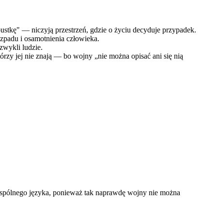
ustkę" — niczyją przestrzeń, gdzie o życiu decyduje przypadek.
zpadu i osamotnienia człowieka.
zwykli ludzie.
tórzy jej nie znają — bo wojny „nie można opisać ani się nią
dą wspólnego języka, ponieważ tak naprawdę wojny nie można