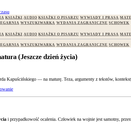
czasu
IA
KSIĄŻKI
AUDIO
KSIĄŻKI O PISARZU
WYWIADY I PRASA
MATE
IĘGARNIA
WYSZUKIWARKA
WYDANIA ZAGRANICZNE
SCHOWEK
IA
KSIĄŻKI
AUDIO
KSIĄŻKI O PISARZU
WYWIADY I PRASA
MATE
IĘGARNIA
WYSZUKIWARKA
WYDANIA ZAGRANICZNE
SCHOWEK
tura (Jeszcze dzień życia)
da Kapuścińskiego — na maturę. Teza, argumenty z tekstów, konteksty,
cowanie
ycia
i przypadkowość ocalenia. Człowiek na wojnie jest samotny, przeraż