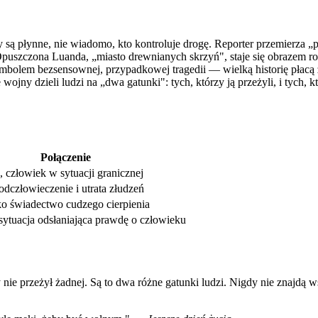
są płynne, nie wiadomo, kto kontroluje drogę. Reporter przemierza „p
puszczona Luanda, „miasto drewnianych skrzyń", staje się obrazem ro
symbolem bezsensownej, przypadkowej tragedii — wielką historię płacą 
ojny dzieli ludzi na „dwa gatunki": tych, którzy ją przeżyli, i tych, k
Połączenie
 człowiek w sytuacji granicznej
odczłowieczenie i utrata złudzeń
ko świadectwo cudzego cierpienia
sytuacja odsłaniająca prawdę o człowieku
ry nie przeżył żadnej. Są to dwa różne gatunki ludzi. Nigdy nie znaj