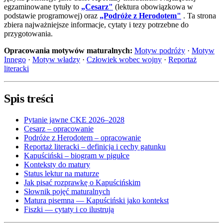
egzaminowane tytuły to
„Cesarz"
(lektura obowiązkowa w
podstawie programowej) oraz
„Podróże z Herodotem"
. Ta strona
zbiera najważniejsze informacje, cytaty i tezy potrzebne do
przygotowania.
Opracowania motywów maturalnych:
Motyw podróży
·
Motyw
Innego
·
Motyw władzy
·
Człowiek wobec wojny
·
Reportaż
literacki
Spis treści
Pytanie jawne CKE 2026–2028
Cesarz – opracowanie
Podróże z Herodotem – opracowanie
Reportaż literacki – definicja i cechy gatunku
Kapuściński – biogram w pigułce
Konteksty do matury
Status lektur na maturze
Jak pisać rozprawkę o Kapuścińskim
Słownik pojęć maturalnych
Matura pisemna — Kapuściński jako kontekst
Fiszki — cytaty i co ilustrują