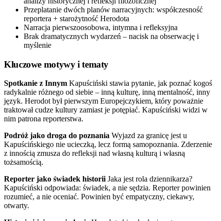
analizy historycznej i refleksji filozoficznej
Przeplatanie dwóch planów narracyjnych: współczesność
reportera + starożytność Herodota
Narracja pierwszoosobowa, intymna i refleksyjna
Brak dramatycznych wydarzeń – nacisk na obserwację i
myślenie
Kluczowe motywy i tematy
Spotkanie z Innym
Kapuściński stawia pytanie, jak poznać kogoś
radykalnie różnego od siebie – inną kulturę, inną mentalność, inny
język. Herodot był pierwszym Europejczykiem, który poważnie
traktował cudze kultury zamiast je potępiać. Kapuściński widzi w
nim patrona reporterstwa.
Podróż jako droga do poznania
Wyjazd za granicę jest u
Kapuścińskiego nie ucieczką, lecz formą samopoznania. Zderzenie
z innością zmusza do refleksji nad własną kulturą i własną
tożsamością.
Reporter jako świadek historii
Jaka jest rola dziennikarza?
Kapuściński odpowiada: świadek, a nie sędzia. Reporter powinien
rozumieć, a nie oceniać. Powinien być empatyczny, ciekawy,
otwarty.