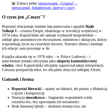
📖 Zobacz pełne
opracowanie „Cesarza" –
streszczenie, bohaterowie, motywy i tezy
.
O czym jest „Cesarz"?
Reportaż relacjonuje ostatnie lata panowania i upadek
Hajle
Sellasje I
– cesarza Etiopii, obalonego w rewolucji wojskowej w
1974 roku. Kapuściński nie opisuje wydarzeń bezpośrednio –
oddaje głos anonimowym dworzanom, ministrom i służącym, którzy
wspominają życie na cesarskim dworze. Narrator zbiera i montuje
ich relacje; sam pozostaje w tle.
Książka ukazała się w 1978 roku – w Polsce Ludowej – i
natychmiast została odczytana jako
alegoria komunistycznej
władzy
, choć Kapuściński oficjalnie zaprzeczał takiej interpretacji.
Cenzura przepuściła tekst, bo oficjalnie dotyczył odległej Afryki.
Gatunek i forma
Reportaż literacki
– oparty na faktach, ale pisany z dbałością
o język i kompozycję
Narracja
mozaikowa
– fragmenty wspomnień wielu
rozmówców, bez ujawniania ich tożsamości
Brak linearnej fabuły – struktura tematyczna, nie