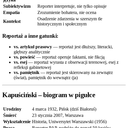
Subiektywizm
Reporter interpretuje, nie tylko opisuje
Empatia
Zrozumienie bohatera, nie ocena
Osadzenie zdarzenia w szerszym tle
Kontekst
historycznym i społecznym
Reportaż a inne gatunki:
vs. artykuł prasowy
— reportaż jest dłuższy, literacki,
głębszy analitycznie
vs. powieść
— reportaż operuje faktami, nie fikcją
vs. esej
— reportaż wyrasta z obserwacji terenowej, esej z
refleksji gabinetowej
vs. pamiętnik
— reportaż jest skierowany na zewnątrz
(świat), pamiętnik do wewnątrz (ja)
Kapuściński – biogram w pigułce
Urodziny
4 marca 1932, Pińsk (dziś Białoruś)
Śmierć
23 stycznia 2007, Warszawa
Wykształcenie
Historia, Uniwersytet Warszawski (1956)
Praca
Reporter PAP, podróże do ponad 50 krajów