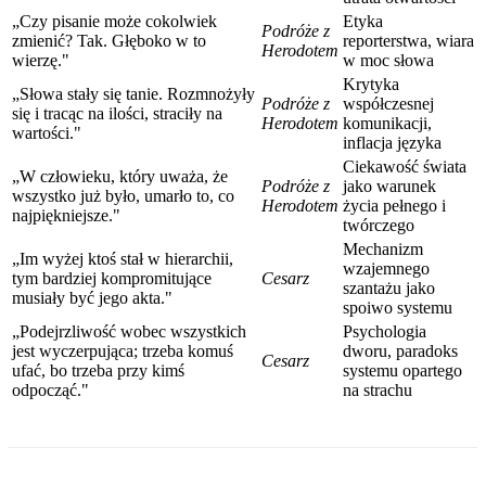
„Czy pisanie może cokolwiek
Etyka
Podróże z
zmienić? Tak. Głęboko w to
reporterstwa, wiara
Herodotem
wierzę."
w moc słowa
Krytyka
„Słowa stały się tanie. Rozmnożyły
Podróże z
współczesnej
się i tracąc na ilości, straciły na
Herodotem
komunikacji,
wartości."
inflacja języka
Ciekawość świata
„W człowieku, który uważa, że
Podróże z
jako warunek
wszystko już było, umarło to, co
Herodotem
życia pełnego i
najpiękniejsze."
twórczego
Mechanizm
„Im wyżej ktoś stał w hierarchii,
wzajemnego
tym bardziej kompromitujące
Cesarz
szantażu jako
musiały być jego akta."
spoiwo systemu
„Podejrzliwość wobec wszystkich
Psychologia
jest wyczerpująca; trzeba komuś
dworu, paradoks
Cesarz
ufać, bo trzeba przy kimś
systemu opartego
odpocząć."
na strachu