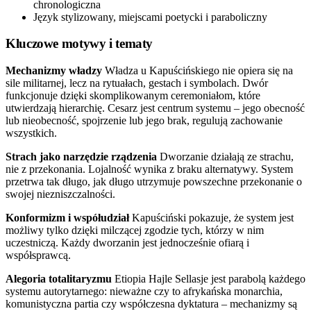
chronologiczna
Język stylizowany, miejscami poetycki i paraboliczny
Kluczowe motywy i tematy
Mechanizmy władzy
Władza u Kapuścińskiego nie opiera się na
sile militarnej, lecz na rytuałach, gestach i symbolach. Dwór
funkcjonuje dzięki skomplikowanym ceremoniałom, które
utwierdzają hierarchię. Cesarz jest centrum systemu – jego obecność
lub nieobecność, spojrzenie lub jego brak, regulują zachowanie
wszystkich.
Strach jako narzędzie rządzenia
Dworzanie działają ze strachu,
nie z przekonania. Lojalność wynika z braku alternatywy. System
przetrwa tak długo, jak długo utrzymuje powszechne przekonanie o
swojej niezniszczalności.
Konformizm i współudział
Kapuściński pokazuje, że system jest
możliwy tylko dzięki milczącej zgodzie tych, którzy w nim
uczestniczą. Każdy dworzanin jest jednocześnie ofiarą i
współsprawcą.
Alegoria totalitaryzmu
Etiopia Hajle Sellasje jest parabolą każdego
systemu autorytarnego: nieważne czy to afrykańska monarchia,
komunistyczna partia czy współczesna dyktatura – mechanizmy są