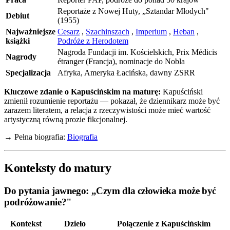
Reportaże z Nowej Huty, „Sztandar Młodych"
Debiut
(1955)
Najważniejsze
Cesarz
,
Szachinszach
,
Imperium
,
Heban
,
książki
Podróże z Herodotem
Nagroda Fundacji im. Kościelskich, Prix Médicis
Nagrody
étranger (Francja), nominacje do Nobla
Specjalizacja
Afryka, Ameryka Łacińska, dawny ZSRR
Kluczowe zdanie o Kapuścińskim na maturę:
Kapuściński
zmienił rozumienie reportażu — pokazał, że dziennikarz może być
zarazem literatem, a relacja z rzeczywistości może mieć wartość
artystyczną równą prozie fikcjonalnej.
→ Pełna biografia:
Biografia
Konteksty do matury
Do pytania jawnego: „Czym dla człowieka może być
podróżowanie?"
Kontekst
Dzieło
Połączenie z Kapuścińskim