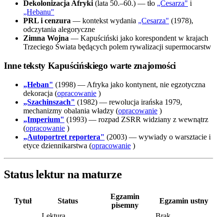
Dekolonizacja Afryki
(lata 50.–60.) — tło
„Cesarza"
i
„Hebanu"
PRL i cenzura
— kontekst wydania
„Cesarza"
(1978),
odczytania alegoryczne
Zimna Wojna
— Kapuściński jako korespondent w krajach
Trzeciego Świata będących polem rywalizacji supermocarstw
Inne teksty Kapuścińskiego warte znajomości
„Heban"
(1998) — Afryka jako kontynent, nie egzotyczna
dekoracja (
opracowanie
)
„Szachinszach"
(1982) — rewolucja irańska 1979,
mechanizmy obalania władzy (
opracowanie
)
„Imperium"
(1993) — rozpad ZSRR widziany z wewnątrz
(
opracowanie
)
„Autoportret reportera"
(2003) — wywiady o warsztacie i
etyce dziennikarstwa (
opracowanie
)
Status lektur na maturze
Egzamin
Tytuł
Status
Egzamin ustny
pisemny
Lektura
Brak