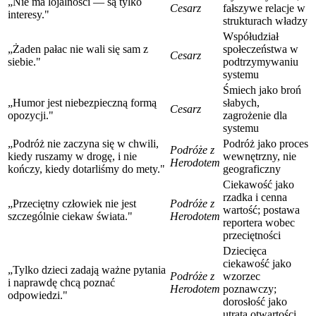
„Nie ma lojalności — są tylko
Cesarz
fałszywe relacje w
interesy."
strukturach władzy
Współudział
„Żaden pałac nie wali się sam z
społeczeństwa w
Cesarz
siebie."
podtrzymywaniu
systemu
Śmiech jako broń
„Humor jest niebezpieczną formą
słabych,
Cesarz
opozycji."
zagrożenie dla
systemu
„Podróż nie zaczyna się w chwili,
Podróż jako proces
Podróże z
kiedy ruszamy w drogę, i nie
wewnętrzny, nie
Herodotem
kończy, kiedy dotarliśmy do mety."
geograficzny
Ciekawość jako
rzadka i cenna
„Przeciętny człowiek nie jest
Podróże z
wartość; postawa
szczególnie ciekaw świata."
Herodotem
reportera wobec
przeciętności
Dziecięca
ciekawość jako
„Tylko dzieci zadają ważne pytania
Podróże z
wzorzec
i naprawdę chcą poznać
Herodotem
poznawczy;
odpowiedzi."
dorosłość jako
utrata otwartości