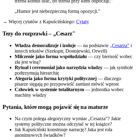
trzeba komuś ufać, bo trzeba przy kimś odpocząć."
„Humor jest niebezpieczną formą opozycji."
→ Więcej cytatów z Kapuścińskiego:
Cytaty
Tezy do rozprawki – „Cesarz"
Władza demoralizuje i izoluje
— na podstawie
„Cesarza"
i
innych tekstów (Szekspir, Dostojewski, Orwell)
Milczenie jako forma współudziału
— czy bierność wobec
zła jest winą?
Rytuał i ceremoniał jako narzędzia władzy
— jak symbole
podtrzymują hierarchię
Alegoria jako forma krytyki politycznej
— dlaczego
pisarze sięgają po przypowieść zamiast mówić wprost
Człowiek w systemie totalitarnym
— jednostka wobec
machiny władzy
Pytania, które mogą pojawić się na maturze
Na czym polega alegoryczny wymiar „Cesarza"? Jakie
systemy polityczne można odczytać w tej książce?
Jak Kapuściński konstruuje narrację? Jaka jest rola
anonimowych świadków?