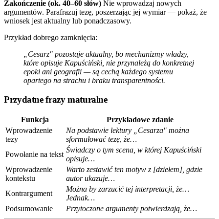
Zakończenie (ok. 40–60 słów)
Nie wprowadzaj nowych
argumentów. Parafrazuj tezę, poszerzając jej wymiar — pokaż, że
wniosek jest aktualny lub ponadczasowy.
Przykład dobrego zamknięcia:
„Cesarz" pozostaje aktualny, bo mechanizmy władzy,
które opisuje Kapuściński, nie przynależą do konkretnej
epoki ani geografii — są cechą każdego systemu
opartego na strachu i braku transparentności.
Przydatne frazy maturalne
Funkcja
Przykładowe zdanie
Wprowadzenie
Na podstawie lektury „Cesarza" można
tezy
sformułować tezę, że…
Świadczy o tym scena, w której Kapuściński
Powołanie na tekst
opisuje…
Wprowadzenie
Warto zestawić ten motyw z [dziełem], gdzie
kontekstu
autor ukazuje…
Można by zarzucić tej interpretacji, że…
Kontrargument
Jednak…
Podsumowanie
Przytoczone argumenty potwierdzają, że…