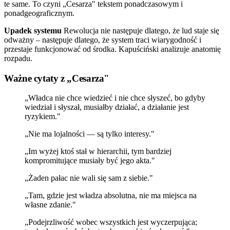
te same. To czyni „Cesarza" tekstem ponadczasowym i
ponadgeograficznym.
Upadek systemu
Rewolucja nie następuje dlatego, że lud staje się
odważny – następuje dlatego, że system traci wiarygodność i
przestaje funkcjonować od środka. Kapuściński analizuje anatomię
rozpadu.
Ważne cytaty z „Cesarza"
„Władca nie chce wiedzieć i nie chce słyszeć, bo gdyby
wiedział i słyszał, musiałby działać, a działanie jest
ryzykiem."
„Nie ma lojalności — są tylko interesy."
„Im wyżej ktoś stał w hierarchii, tym bardziej
kompromitujące musiały być jego akta."
„Żaden pałac nie wali się sam z siebie."
„Tam, gdzie jest władza absolutna, nie ma miejsca na
własne zdanie."
„Podejrzliwość wobec wszystkich jest wyczerpująca;