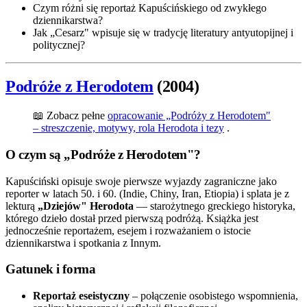
Czym różni się reportaż Kapuścińskiego od zwykłego
dziennikarstwa?
Jak „Cesarz" wpisuje się w tradycję literatury antyutopijnej i
politycznej?
Podróże z Herodotem
(2004)
📖 Zobacz pełne
opracowanie „Podróży z Herodotem"
– streszczenie, motywy, rola Herodota i tezy
.
O czym są „Podróże z Herodotem"?
Kapuściński opisuje swoje pierwsze wyjazdy zagraniczne jako
reporter w latach 50. i 60. (Indie, Chiny, Iran, Etiopia) i splata je z
lekturą
„Dziejów" Herodota
— starożytnego greckiego historyka,
którego dzieło dostał przed pierwszą podróżą. Książka jest
jednocześnie reportażem, esejem i rozważaniem o istocie
dziennikarstwa i spotkania z Innym.
Gatunek i forma
Reportaż eseistyczny
– połączenie osobistego wspomnienia,