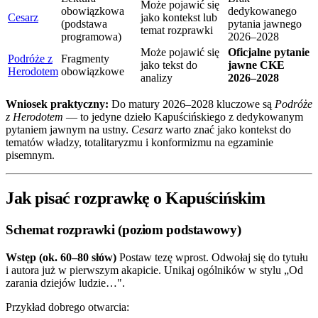
Może pojawić się
obowiązkowa
dedykowanego
Cesarz
jako kontekst lub
(podstawa
pytania jawnego
temat rozprawki
programowa)
2026–2028
Może pojawić się
Oficjalne pytanie
Podróże z
Fragmenty
jako tekst do
jawne CKE
Herodotem
obowiązkowe
analizy
2026–2028
Wniosek praktyczny:
Do matury 2026–2028 kluczowe są
Podróże
z Herodotem
— to jedyne dzieło Kapuścińskiego z dedykowanym
pytaniem jawnym na ustny.
Cesarz
warto znać jako kontekst do
tematów władzy, totalitaryzmu i konformizmu na egzaminie
pisemnym.
Jak pisać rozprawkę o Kapuścińskim
Schemat rozprawki (poziom podstawowy)
Wstęp (ok. 60–80 słów)
Postaw tezę wprost. Odwołaj się do tytułu
i autora już w pierwszym akapicie. Unikaj ogólników w stylu „Od
zarania dziejów ludzie…".
Przykład dobrego otwarcia: