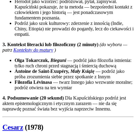
Herodot jako wzorzec: podróżował, pytał, zapisywał.
Kapuściński pokazuje, że ta metoda — bezpośredni kontakt z
człowiekiem i jego historią — jest ponadczasowym
fundamentem poznania.
Podróż jako szok kulturowy: zderzenie z innością (Indie,
Chiny, Etiopia) nie prowadzi do pogardy, lecz do ciekawości i
empatii.
3. Kontekst literacki lub filozoficzny (2 minuty)
(do wyboru —
patrz
Konteksty do matury
)
Olga Tokarczuk,
Bieguni
— podróż jako filozofia istnienia:
tylko ruch chroni przed stagnacją i śmiercią duchową
Antoine de Saint-Exupéry,
Mały Książę
— podróż jako
próba zrozumienia siebie przez spotkanie z Innym
Filozofia Lévinasa
— twarz Innego jako wezwanie moralne;
podróż otwiera na ten wymiar
4. Podsumowanie (20 sekund)
Dla Kapuścińskiego podróż jest
aktem epistemologicznym i etycznym zarazem — nie da się
naprawdę poznać świata bez wyjścia naprzeciw Innemu.
Cesarz
(1978)