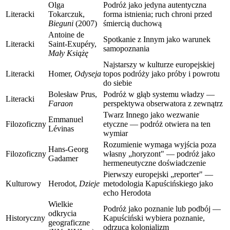
Olga
Podróż jako jedyna autentyczna
Literacki
Tokarczuk,
forma istnienia; ruch chroni przed
Bieguni
(2007)
śmiercią duchową
Antoine de
Spotkanie z Innym jako warunek
Literacki
Saint-Exupéry,
samopoznania
Mały Książę
Najstarszy w kulturze europejskiej
Literacki
Homer,
Odyseja
topos podróży jako próby i powrotu
do siebie
Bolesław Prus,
Podróż w głąb systemu władzy —
Literacki
Faraon
perspektywa obserwatora z zewnątrz
Twarz Innego jako wezwanie
Emmanuel
Filozoficzny
etyczne — podróż otwiera na ten
Lévinas
wymiar
Rozumienie wymaga wyjścia poza
Hans-Georg
Filozoficzny
własny „horyzont" — podróż jako
Gadamer
hermeneutyczne doświadczenie
Pierwszy europejski „reporter" —
Kulturowy
Herodot,
Dzieje
metodologia Kapuścińskiego jako
echo Herodota
Wielkie
Podróż jako poznanie lub podbój —
odkrycia
Historyczny
Kapuściński wybiera poznanie,
geograficzne
odrzuca kolonializm