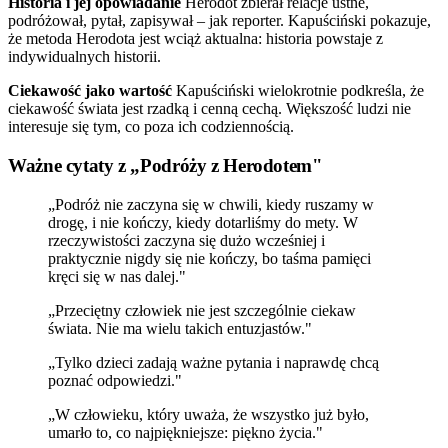
Historia i jej opowiadanie
Herodot zbierał relacje ustne,
podróżował, pytał, zapisywał – jak reporter. Kapuściński pokazuje,
że metoda Herodota jest wciąż aktualna: historia powstaje z
indywidualnych historii.
Ciekawość jako wartość
Kapuściński wielokrotnie podkreśla, że
ciekawość świata jest rzadką i cenną cechą. Większość ludzi nie
interesuje się tym, co poza ich codziennością.
Ważne cytaty z „Podróży z Herodotem"
„Podróż nie zaczyna się w chwili, kiedy ruszamy w
drogę, i nie kończy, kiedy dotarliśmy do mety. W
rzeczywistości zaczyna się dużo wcześniej i
praktycznie nigdy się nie kończy, bo taśma pamięci
kręci się w nas dalej."
„Przeciętny człowiek nie jest szczególnie ciekaw
świata. Nie ma wielu takich entuzjastów."
„Tylko dzieci zadają ważne pytania i naprawdę chcą
poznać odpowiedzi."
„W człowieku, który uważa, że wszystko już było,
umarło to, co najpiękniejsze: piękno życia."