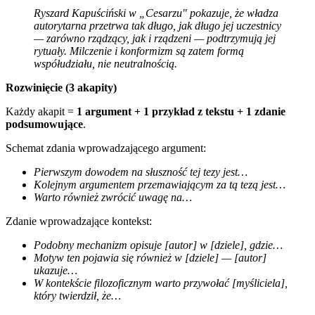
Ryszard Kapuściński w „Cesarzu" pokazuje, że władza
autorytarna przetrwa tak długo, jak długo jej uczestnicy
— zarówno rządzący, jak i rządzeni — podtrzymują jej
rytuały. Milczenie i konformizm są zatem formą
współudziału, nie neutralnością.
Rozwinięcie (3 akapity)
Każdy akapit =
1 argument + 1 przykład z tekstu + 1 zdanie
podsumowujące
.
Schemat zdania wprowadzającego argument:
Pierwszym dowodem na słuszność tej tezy jest…
Kolejnym argumentem przemawiającym za tą tezą jest…
Warto również zwrócić uwagę na…
Zdanie wprowadzające kontekst:
Podobny mechanizm opisuje [autor] w [dziele], gdzie…
Motyw ten pojawia się również w [dziele] — [autor]
ukazuje…
W kontekście filozoficznym warto przywołać [myśliciela],
który twierdził, że…