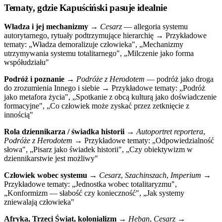
Tematy, gdzie Kapuściński pasuje idealnie
Władza i jej mechanizmy
→
Cesarz
— allegoria systemu
autorytarnego, rytuały podtrzymujące hierarchię → Przykładowe
tematy: „Władza demoralizuje człowieka", „Mechanizmy
utrzymywania systemu totalitarnego", „Milczenie jako forma
współudziału"
Podróż i poznanie
→
Podróże z Herodotem
— podróż jako droga
do zrozumienia Innego i siebie → Przykładowe tematy: „Podróż
jako metafora życia", „Spotkanie z obcą kulturą jako doświadczenie
formacyjne", „Co człowiek może zyskać przez zetknięcie z
innością"
Rola dziennikarza / świadka historii
→
Autoportret reportera
,
Podróże z Herodotem
→ Przykładowe tematy: „Odpowiedzialność
słowa", „Pisarz jako świadek historii", „Czy obiektywizm w
dziennikarstwie jest możliwy"
Człowiek wobec systemu
→
Cesarz
,
Szachinszach
,
Imperium
→
Przykładowe tematy: „Jednostka wobec totalitaryzmu",
„Konformizm — słabość czy konieczność", „Jak systemy
zniewalają człowieka"
Afryka, Trzeci Świat, kolonializm
→
Heban
,
Cesarz
→