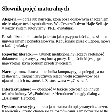
Słownik pojęć maturalnych
Alegoria
— obraz lub narracja, która poza dosłownym znaczeniem
niesie ukryte treści symboliczne. W „Cesarzu": dwór Hajle Sellasje
= każdy system autorytarny (PRL, dyktatura).
Parabolizm
— konstrukcja tekstu jako przypowieści z przesłaniem
uniwersalnym i ponadczasowym. Kapuściński pisze o Etiopii, mówi
o każdej władzy.
Reportaż literacki
— gatunek niefikcjonalny łączący rzetelność
dokumentalną z artystyczną formą prozy. Kapuściński jest jego
najwybitniejszym polskim przedstawicielem.
Narracja mozaikowa
— technika kompozycyjna polegająca na
zestawieniu fragmentarycznych relacji wielu rozmówców bez
ujawniania ich tożsamości. Zastosowana w „Cesarzu".
Intertekstualność
— obecność w tekście odwołań do innych
tekstów kultury. W „Podróżach z Herodotem": ciągły dialog z
„Dziejami" Herodota.
Dystans narracyjny
— relacja narratora do opisywanych zdarzeń.
Kapuściński często chowa się za rozmówcami, sam pozostaje w tle