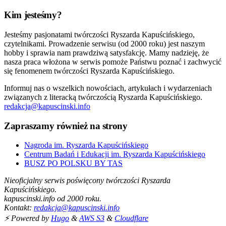
Kim jesteśmy?
Jesteśmy pasjonatami twórczości Ryszarda Kapuścińskiego,
czytelnikami. Prowadzenie serwisu (od 2000 roku) jest naszym
hobby i sprawia nam prawdziwą satysfakcję. Mamy nadzieję, że
nasza praca włożona w serwis pomoże Państwu poznać i zachwycić
się fenomenem twórczości Ryszarda Kapuścińskiego.
Informuj nas o wszelkich nowościach, artykułach i wydarzeniach
związanych z literacką twórczością Ryszarda Kapuścińskiego.
redakcja@kapuscinski.info
Zapraszamy również na strony
Nagroda im. Ryszarda Kapuścińskiego
Centrum Badań i Edukacji im. Ryszarda Kapuścińskiego
BUSZ PO POLSKU BY TAS
Nieoficjalny serwis poświęcony twórczości Ryszarda
Kapuścińskiego.
kapuscinski.info od 2000 roku.
Kontakt:
redakcja@kapuscinski.info
⚡ Powered by
Hugo
&
AWS S3
&
Cloudflare