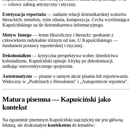
— celowy zabieg artystyczny i etyczny.
Estetyzacja reportażu
— nadanie relacji dziennikarskiej walorów
literackich: metafory, rytm zdania, kompozycja. Cecha wyróżniająca
Kapuścińskiego na tle dziennikarstwa informacyjnego.
Motyw Innego
— temat filozoficzny i literacki: spotkanie z
człowiekiem radykalnie różnym od nas. U Kapuścińskiego —
fundament postawy reporterskiej i etycznej.
Dekolonializm
— krytyczna perspektywa wobec dziedzictwa
kolonializmu. Kapuściński opisuje Afrykę po dekolonizacji,
unikając eurocentrycznego spojrzenia.
Autotematyzm
— pisanie o samym akcie pisania lub reportowania.
Widoczny w „Podróżach z Herodotem" i „Autoportrecie reportera".
Matura pisemna — Kapuściński jako
kontekst
Na egzaminie pisemnym Kapuściński najczęściej nie jest główną
lekturą, ale doskonałym
kontekstem
do tematów: