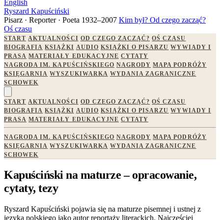
English
Ryszard Kapuściński
Pisarz · Reporter · Poeta
1932–2007
Kim był?
Od czego zacząć?
Oś czasu
START
AKTUALNOŚCI
OD CZEGO ZACZĄĆ?
OŚ CZASU
BIOGRAFIA
KSIĄŻKI
AUDIO
KSIĄŻKI O PISARZU
WYWIADY I
PRASA
MATERIAŁY EDUKACYJNE
CYTATY
NAGRODA IM. KAPUŚCIŃSKIEGO
NAGRODY
MAPA PODRÓŻY
KSIĘGARNIA
WYSZUKIWARKA
WYDANIA ZAGRANICZNE
SCHOWEK
START
AKTUALNOŚCI
OD CZEGO ZACZĄĆ?
OŚ CZASU
BIOGRAFIA
KSIĄŻKI
AUDIO
KSIĄŻKI O PISARZU
WYWIADY I
PRASA
MATERIAŁY EDUKACYJNE
CYTATY
NAGRODA IM. KAPUŚCIŃSKIEGO
NAGRODY
MAPA PODRÓŻY
KSIĘGARNIA
WYSZUKIWARKA
WYDANIA ZAGRANICZNE
SCHOWEK
Kapuściński na maturze – opracowanie,
cytaty, tezy
Ryszard Kapuściński pojawia się na maturze pisemnej i ustnej z
języka polskiego jako autor reportaży literackich. Najczęściej