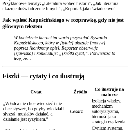
Przykładowe tematy: „Literatura wobec historii", „Jak literatura
ukazuje doświadczenie Innych", „Reportaż jako świadectwo"
Jak wpleść Kapuścińskiego w rozprawkę, gdy nie jest
głównym tekstem
W kontekście literackim warto przywołać Ryszarda
Kapuścińskiego, który w [tytule] ukazuje [motyw]
poprzez [konkretny opis]. Reporter obserwuje
[zjawisko] i konkluduje: „[krótki cytat]". Potwierdza to
tezę, że…
Fiszki — cytaty i co ilustrują
Co ilustruje na
Cytat
Źródło
maturze
Izolacja władzy,
„Władca nie chce wiedzieć i nie
mechanizm
chce słyszeć, bo gdyby wiedział i
Cesarz
autorytaryzmu,
słyszał, musiałby działać, a
bierność jako
działanie jest ryzykiem."
strategia rządzenia
Cynizm systemu,