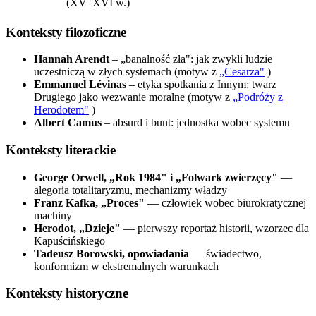
(XV–XVI w.)
Konteksty filozoficzne
Hannah Arendt
– „banalność zła": jak zwykli ludzie
uczestniczą w złych systemach (motyw z
„Cesarza"
)
Emmanuel Lévinas
– etyka spotkania z Innym: twarz
Drugiego jako wezwanie moralne (motyw z
„Podróży z
Herodotem"
)
Albert Camus
– absurd i bunt: jednostka wobec systemu
Konteksty literackie
George Orwell, „Rok 1984" i „Folwark zwierzęcy"
—
alegoria totalitaryzmu, mechanizmy władzy
Franz Kafka, „Proces"
— człowiek wobec biurokratycznej
machiny
Herodot, „Dzieje"
— pierwszy reportaż historii, wzorzec dla
Kapuścińskiego
Tadeusz Borowski, opowiadania
— świadectwo,
konformizm w ekstremalnych warunkach
Konteksty historyczne