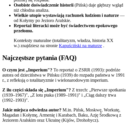
Osobiste doświadczenie historii
(Pińsk) daje głębszy wgląd
niż chłodna analiza.
Wielkie utopie wystawiają rachunek ludziom i naturze
—
od Kołymy po Jezioro Aralskie.
Reportaż literacki może być świadectwem epokowego
przełomu.
Konteksty maturalne (totalitaryzm, władza, historia XX
w.) znajdziesz na stronie
Kapuściński na maturze
.
Najczęstsze pytania (FAQ)
O czym jest „Imperium"?
To reportaż o ZSRR (1993): podróże
autora od dzieciństwa w Pińsku (1939) do rozpadu państwa w 1991
r., z refleksją o totalitaryzmie i wielonarodowym imperium.
Z ilu części składa się „Imperium"?
Z trzech: „Pierwsze spotkania
(1939–1967)", „Z lotu ptaka (1989–1991)" i „Ciąg dalszy trwa
(1992–1993)".
Jakie miejsca odwiedza autor?
M.in. Pińsk, Moskwę, Workutę,
Magadan i Kołymę, Armenię i Karabach, Baku, Azję Środkową z
Jeziorem Aralskim oraz Ukrainę (Kijów, Drohobycz).