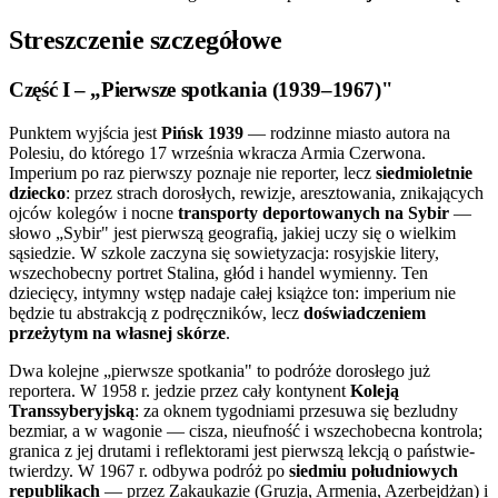
Streszczenie szczegółowe
Część I – „Pierwsze spotkania (1939–1967)"
Punktem wyjścia jest
Pińsk 1939
— rodzinne miasto autora na
Polesiu, do którego 17 września wkracza Armia Czerwona.
Imperium po raz pierwszy poznaje nie reporter, lecz
siedmioletnie
dziecko
: przez strach dorosłych, rewizje, aresztowania, znikających
ojców kolegów i nocne
transporty deportowanych na Sybir
—
słowo „Sybir" jest pierwszą geografią, jakiej uczy się o wielkim
sąsiedzie. W szkole zaczyna się sowietyzacja: rosyjskie litery,
wszechobecny portret Stalina, głód i handel wymienny. Ten
dziecięcy, intymny wstęp nadaje całej książce ton: imperium nie
będzie tu abstrakcją z podręczników, lecz
doświadczeniem
przeżytym na własnej skórze
.
Dwa kolejne „pierwsze spotkania" to podróże dorosłego już
reportera. W 1958 r. jedzie przez cały kontynent
Koleją
Transsyberyjską
: za oknem tygodniami przesuwa się bezludny
bezmiar, a w wagonie — cisza, nieufność i wszechobecna kontrola;
granica z jej drutami i reflektorami jest pierwszą lekcją o państwie-
twierdzy. W 1967 r. odbywa podróż po
siedmiu południowych
republikach
— przez Zakaukazie (Gruzja, Armenia, Azerbejdżan) i