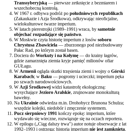
Transsyberyjską
— pierwsze zetknięcie z bezmiarem i
wszechobecną kontrolą.
W 1967 r. odbywa podróż po
południowych republikach
(Zakaukazie i Azja Środkowa), odkrywając nieoficjalne,
wielokulturowe twarze imperium.
W latach pierestrojki (1989–1991) wraca, by
samotnie
objechać rozpadające się państwo
.
W Moskwie czyta historię imperium z losów
soboru
Chrystusa Zbawiciela
— zburzonego pod niezbudowany
Pałac Rad, po którym został basen.
Dociera do
Workuty i na Kołymę
— do krainy łagrów,
gdzie zamarznięta ziemia kryje pamięć milionów ofiar
GUŁagu.
W
Armenii
ogląda skutki trzęsienia ziemi i wojny o
Górski
Karabach
; w
Baku
— pogromy i ucieczki; imperium pęka
po szwach narodowościowych.
W
Azji Środkowej
widzi katastrofę ekologiczną:
wysychające
Jezioro Aralskie
, zrujnowane monokulturą
bawełny.
Na
Ukrainie
odwiedza m.in. Drohobycz Brunona Schulza;
wszędzie kolejki, niedobór i zmęczenie systemem.
Pucz sierpniowy 1991
kończy epokę: imperium, które
wydawało się wieczne, rozwiązuje się na oczach reportera.
W epilogu („Ciąg dalszy trwa") autor notuje obserwacje z lat
1992–1993 i ostrzega: historia imperium
nie jest zamknięta
.