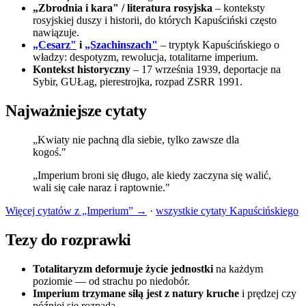
„Zbrodnia i kara" / literatura rosyjska
– konteksty
rosyjskiej duszy i historii, do których Kapuściński często
nawiązuje.
„Cesarz"
i
„Szachinszach"
– tryptyk Kapuścińskiego o
władzy: despotyzm, rewolucja, totalitarne imperium.
Kontekst historyczny
– 17 września 1939, deportacje na
Sybir, GUŁag, pierestrojka, rozpad ZSRR 1991.
Najważniejsze cytaty
„Kwiaty nie pachną dla siebie, tylko zawsze dla
kogoś."
„Imperium broni się długo, ale kiedy zaczyna się walić,
wali się całe naraz i raptownie."
Więcej cytatów z „Imperium” →
·
wszystkie cytaty Kapuścińskiego
Tezy do rozprawki
Totalitaryzm deformuje życie jednostki
na każdym
poziomie — od strachu po niedobór.
Imperium trzymane siłą jest z natury kruche
i prędzej czy
później się rozpada.