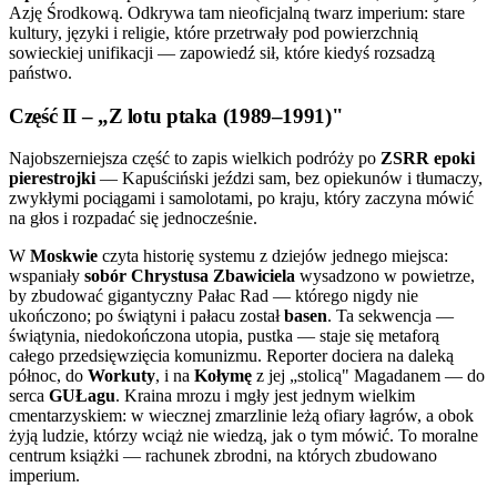
Azję Środkową. Odkrywa tam nieoficjalną twarz imperium: stare
kultury, języki i religie, które przetrwały pod powierzchnią
sowieckiej unifikacji — zapowiedź sił, które kiedyś rozsadzą
państwo.
Część II – „Z lotu ptaka (1989–1991)"
Najobszerniejsza część to zapis wielkich podróży po
ZSRR epoki
pierestrojki
— Kapuściński jeździ sam, bez opiekunów i tłumaczy,
zwykłymi pociągami i samolotami, po kraju, który zaczyna mówić
na głos i rozpadać się jednocześnie.
W
Moskwie
czyta historię systemu z dziejów jednego miejsca:
wspaniały
sobór Chrystusa Zbawiciela
wysadzono w powietrze,
by zbudować gigantyczny Pałac Rad — którego nigdy nie
ukończono; po świątyni i pałacu został
basen
. Ta sekwencja —
świątynia, niedokończona utopia, pustka — staje się metaforą
całego przedsięwzięcia komunizmu. Reporter dociera na daleką
północ, do
Workuty
, i na
Kołymę
z jej „stolicą" Magadanem — do
serca
GUŁagu
. Kraina mrozu i mgły jest jednym wielkim
cmentarzyskiem: w wiecznej zmarzlinie leżą ofiary łagrów, a obok
żyją ludzie, którzy wciąż nie wiedzą, jak o tym mówić. To moralne
centrum książki — rachunek zbrodni, na których zbudowano
imperium.