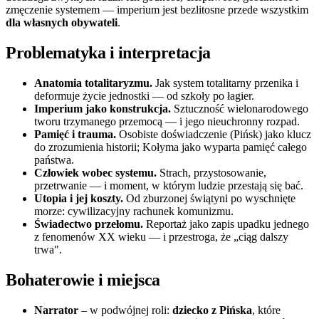
zmęczenie systemem — imperium jest bezlitosne przede wszystkim
dla własnych obywateli
.
Problematyka i interpretacja
Anatomia totalitaryzmu.
Jak system totalitarny przenika i
deformuje życie jednostki — od szkoły po łagier.
Imperium jako konstrukcja.
Sztuczność wielonarodowego
tworu trzymanego przemocą — i jego nieuchronny rozpad.
Pamięć i trauma.
Osobiste doświadczenie (Pińsk) jako klucz
do zrozumienia historii; Kołyma jako wyparta pamięć całego
państwa.
Człowiek wobec systemu.
Strach, przystosowanie,
przetrwanie — i moment, w którym ludzie przestają się bać.
Utopia i jej koszty.
Od zburzonej świątyni po wyschnięte
morze: cywilizacyjny rachunek komunizmu.
Świadectwo przełomu.
Reportaż jako zapis upadku jednego
z fenomenów XX wieku — i przestroga, że „ciąg dalszy
trwa".
Bohaterowie i miejsca
Narrator
– w podwójnej roli:
dziecko z Pińska
, które