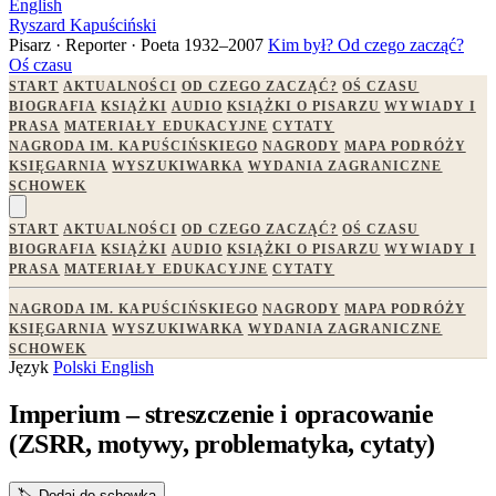
English
Ryszard Kapuściński
Pisarz · Reporter · Poeta
1932–2007
Kim był?
Od czego zacząć?
Oś czasu
START
AKTUALNOŚCI
OD CZEGO ZACZĄĆ?
OŚ CZASU
BIOGRAFIA
KSIĄŻKI
AUDIO
KSIĄŻKI O PISARZU
WYWIADY I
PRASA
MATERIAŁY EDUKACYJNE
CYTATY
NAGRODA IM. KAPUŚCIŃSKIEGO
NAGRODY
MAPA PODRÓŻY
KSIĘGARNIA
WYSZUKIWARKA
WYDANIA ZAGRANICZNE
SCHOWEK
START
AKTUALNOŚCI
OD CZEGO ZACZĄĆ?
OŚ CZASU
BIOGRAFIA
KSIĄŻKI
AUDIO
KSIĄŻKI O PISARZU
WYWIADY I
PRASA
MATERIAŁY EDUKACYJNE
CYTATY
NAGRODA IM. KAPUŚCIŃSKIEGO
NAGRODY
MAPA PODRÓŻY
KSIĘGARNIA
WYSZUKIWARKA
WYDANIA ZAGRANICZNE
SCHOWEK
Język
Polski
English
Imperium – streszczenie i opracowanie
(ZSRR, motywy, problematyka, cytaty)
🏷️
Dodaj do schowka