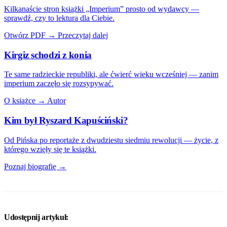
Kilkanaście stron książki „Imperium” prosto od wydawcy —
sprawdź, czy to lektura dla Ciebie.
Otwórz PDF →
Przeczytaj dalej
Kirgiz schodzi z konia
Te same radzieckie republiki, ale ćwierć wieku wcześniej — zanim
imperium zaczęło się rozsypywać.
O książce →
Autor
Kim był Ryszard Kapuściński?
Od Pińska po reportaże z dwudziestu siedmiu rewolucji — życie, z
którego wzięły się te książki.
Poznaj biografię →
Udostępnij artykuł: