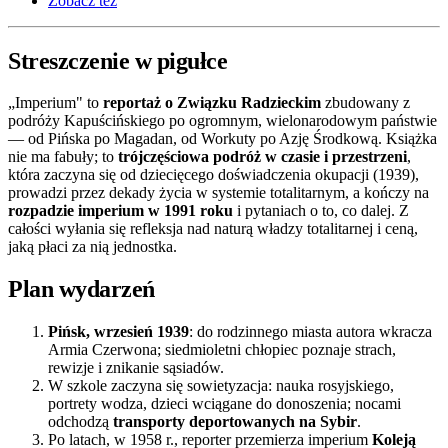
Zobacz też
Streszczenie w pigułce
„Imperium" to
reportaż o Związku Radzieckim
zbudowany z
podróży Kapuścińskiego po ogromnym, wielonarodowym państwie
— od Pińska po Magadan, od Workuty po Azję Środkową. Książka
nie ma fabuły; to
trójczęściowa podróż w czasie i przestrzeni
,
która zaczyna się od dziecięcego doświadczenia okupacji (1939),
prowadzi przez dekady życia w systemie totalitarnym, a kończy na
rozpadzie imperium w 1991 roku
i pytaniach o to, co dalej. Z
całości wyłania się refleksja nad naturą władzy totalitarnej i ceną,
jaką płaci za nią jednostka.
Plan wydarzeń
Pińsk, wrzesień 1939
: do rodzinnego miasta autora wkracza
Armia Czerwona; siedmioletni chłopiec poznaje strach,
rewizje i znikanie sąsiadów.
W szkole zaczyna się sowietyzacja: nauka rosyjskiego,
portrety wodza, dzieci wciągane do donoszenia; nocami
odchodzą
transporty deportowanych na Sybir
.
Po latach, w 1958 r., reporter przemierza imperium
Koleją