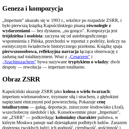
Geneza i kompozycja
„Imperium" ukazało się w 1993 r., wkrótce po rozpadzie ZSRR, i
było pierwszą książką Kapuścińskiego pisaną
równolegle z
wydarzeniami
— bez dystansu, „na gorąco". Kompozycja jest
trójdzielna i osobista
: zaczyna się od autobiograficznego
wspomnienia z Pińska, przechodzi w reportaż z podróży, kończy na
eseistycznym świadectwie historycznego przełomu. Książkę spaja
pierwszoosobowa, refleksyjna narracja
łącząca obserwację z
zadumą nad totalitaryzmem. Wraz z
„Cesarzem"
i
„Szachinszachem"
bywa nazywane
tryptykiem o władzy
: dwór
despoty — rewolucja — imperium totalitarne.
Obraz ZSRR
Kapuściński ukazuje ZSRR jako
kolosa o wielu twarzach
:
imperium wielonarodowe, trzymane siłą i strachem, z głębokimi
napięciami etnicznymi pod powierzchnią. Pokazuje
cenę
totalitaryzmu
— gułag, deportacje, zniszczone środowisko (Aral),
wszechobecny niedobór i lęk. Konsekwentnie pisze „Imperium",
nie „ZSRR" — podkreślając
kolonialny charakter
państwa, w
którym Moskwa panuje nad dziesiątkami podbitych ludów. Zarazem
dostrzega zwykłych ludzi: ich godność, cierpliwość, gościnność i