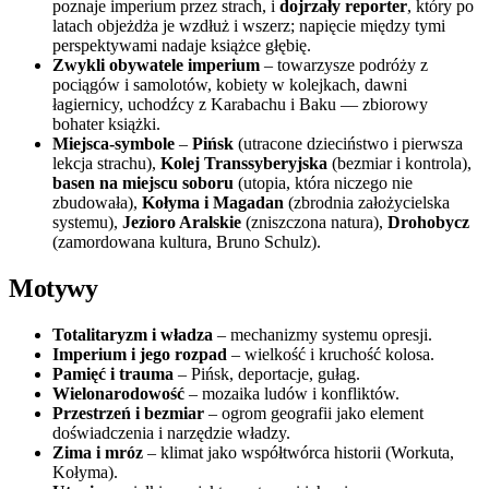
poznaje imperium przez strach, i
dojrzały reporter
, który po
latach objeżdża je wzdłuż i wszerz; napięcie między tymi
perspektywami nadaje książce głębię.
Zwykli obywatele imperium
– towarzysze podróży z
pociągów i samolotów, kobiety w kolejkach, dawni
łagiernicy, uchodźcy z Karabachu i Baku — zbiorowy
bohater książki.
Miejsca-symbole
–
Pińsk
(utracone dzieciństwo i pierwsza
lekcja strachu),
Kolej Transsyberyjska
(bezmiar i kontrola),
basen na miejscu soboru
(utopia, która niczego nie
zbudowała),
Kołyma i Magadan
(zbrodnia założycielska
systemu),
Jezioro Aralskie
(zniszczona natura),
Drohobycz
(zamordowana kultura, Bruno Schulz).
Motywy
Totalitaryzm i władza
– mechanizmy systemu opresji.
Imperium i jego rozpad
– wielkość i kruchość kolosa.
Pamięć i trauma
– Pińsk, deportacje, gułag.
Wielonarodowość
– mozaika ludów i konfliktów.
Przestrzeń i bezmiar
– ogrom geografii jako element
doświadczenia i narzędzie władzy.
Zima i mróz
– klimat jako współtwórca historii (Workuta,
Kołyma).