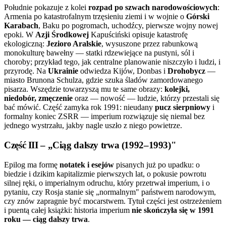
Południe pokazuje z kolei
rozpad po szwach narodowościowych
:
Armenia po katastrofalnym trzęsieniu ziemi i w wojnie o
Górski
Karabach
, Baku po pogromach, uchodźcy, pierwsze wojny nowej
epoki. W
Azji Środkowej
Kapuściński opisuje katastrofę
ekologiczną:
Jezioro Aralskie
, wysuszone przez rabunkową
monokulturę bawełny — statki rdzewiejące na pustyni, sól i
choroby; przykład tego, jak centralne planowanie niszczyło i ludzi, i
przyrodę. Na
Ukrainie
odwiedza Kijów, Donbas i
Drohobycz
—
miasto Brunona Schulza, gdzie szuka śladów zamordowanego
pisarza. Wszędzie towarzyszą mu te same obrazy:
kolejki,
niedobór, zmęczenie
oraz — nowość — ludzie, którzy przestali się
bać mówić. Część zamyka rok 1991: nieudany
pucz sierpniowy
i
formalny koniec ZSRR — imperium rozwiązuje się niemal bez
jednego wystrzału, jakby nagle uszło z niego powietrze.
Część III – „Ciąg dalszy trwa (1992–1993)"
Epilog ma formę
notatek i esejów
pisanych już po upadku: o
biedzie i dzikim kapitalizmie pierwszych lat, o pokusie powrotu
silnej ręki, o imperialnym odruchu, który przetrwał imperium, i o
pytaniu, czy Rosja stanie się „normalnym" państwem narodowym,
czy znów zapragnie być mocarstwem. Tytuł części jest ostrzeżeniem
i puentą całej książki: historia imperium
nie skończyła się w 1991
roku — ciąg dalszy trwa
.