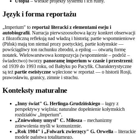
Utopia
– wielkie projekty systemu i ich ruiny.
Język i forma reportażu
„Imperium" to
reportaż literacki z elementami eseju i
autobiografii
. Narracja pierwszoosobowa łączy konkret obserwacji
z filozoficzną refleksją nad władzą i historią; partie wspomnieniowe
(Pińsk) mają ton niemal prozy poetyckiej, partie kołymskie —
powściągliwy ton rachunku zbrodni, a epilog — otwartą formę
notatek. Wielowarstwowa kompozycja (wspomnienie – podróż –
świadectwo) tworzy
panoramę imperium w czasie i przestrzeni
:
od 1939 do 1993 roku, od Bałtyku po Pacyfik. Charakterystyczne
są też
partie eseistyczne
wplecione w reportaż — o historii Rosji,
prawosławiu, granicy, zimnie i strachu.
Konteksty maturalne
„Inny świat" G. Herlinga-Grudzińskiego
– łagry z
perspektywy więźnia; naturalne dopełnienie kołymskich
rozdziałów „Imperium".
„Zniewolony umysł" C. Miłosza
– mechanizmy
zniewolenia myśli w komunizmie.
„Rok 1984" i „Folwark zwierzęcy" G. Orwella
– literackie
modele państwa totalitarnego.