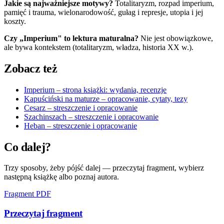
Jakie są najważniejsze motywy?
Totalitaryzm, rozpad imperium,
pamięć i trauma, wielonarodowość, gułag i represje, utopia i jej
koszty.
Czy „Imperium" to lektura maturalna?
Nie jest obowiązkowe,
ale bywa kontekstem (totalitaryzm, władza, historia XX w.).
Zobacz też
Imperium – strona książki: wydania, recenzje
Kapuściński na maturze – opracowanie, cytaty, tezy
Cesarz – streszczenie i opracowanie
Szachinszach – streszczenie i opracowanie
Heban – streszczenie i opracowanie
Co dalej?
Trzy sposoby, żeby pójść dalej — przeczytaj fragment, wybierz
następną książkę albo poznaj autora.
Fragment PDF
Przeczytaj fragment